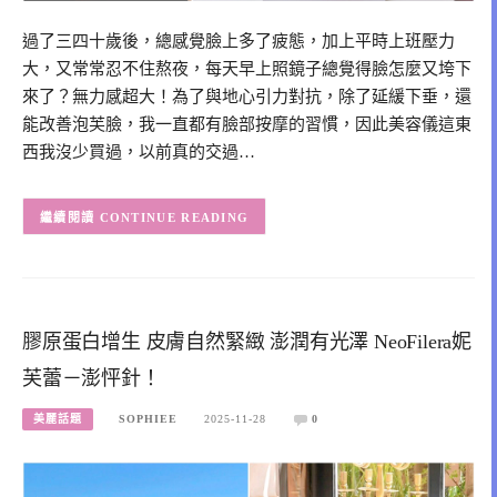
過了三四十歲後，總感覺臉上多了疲態，加上平時上班壓力
大，又常常忍不住熬夜，每天早上照鏡子總覺得臉怎麼又垮下
來了？無力感超大！為了與地心引力對抗，除了延緩下垂，還
能改善泡芙臉，我一直都有臉部按摩的習慣，因此美容儀這東
西我沒少買過，以前真的交過…
CONTINUE READING
膠原蛋白增生 皮膚自然緊緻 澎潤有光澤 NeoFilera妮
芙蕾－澎怦針！
美麗話題
SOPHIEE
2025-11-28
0