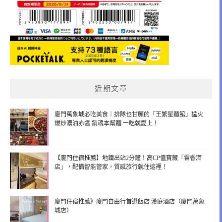
近期文章
廈門萬象城必吃美食｜排隊也甘願的「王繁星麵館」猛火
爆炒濃油赤醬 銷魂本幫麵 一吃就愛上！
【廈門住宿推薦】地鐵出站2分鐘！高CP值寶藏「雲睿酒
店」，配備智能管家，質感旅行就住這裡！
廈門住宿推薦》廈門自由行首選飯店 漢庭酒店（廈門萬象
城店）