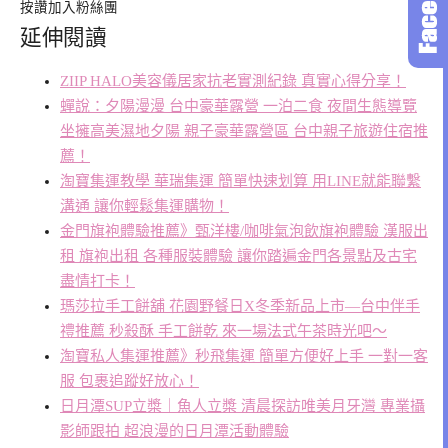
按讚加入粉絲團
延伸閱讀
ZIIP HALO美容儀居家抗老實測紀錄 真實心得分享！
蟬說：夕陽漫漫 台中豪華露營 一泊二食 夜間生態導覽
坐擁高美濕地夕陽 親子豪華露營區 台中親子旅遊住宿推
薦！
淘寶集運教學 華瑞集運 簡單快速划算 用LINE就能聯繫
溝通 讓你輕鬆集運購物！
金門旗袍體驗推薦》甄洋樓/咖啡氣泡飲旗袍體驗 漢服出
租 旗袍出租 各種服裝體驗 讓你踏遍金門各景點及古宅
盡情打卡！
瑪莎拉手工餅舖 花園野餐日X冬季新品上市—台中伴手
禮推薦 秒殺酥 手工餅乾 來一場法式午茶時光吧〜
淘寶私人集運推薦》秒飛集運 簡單方便好上手 一對一客
服 包裹追蹤好放心！
日月潭SUP立槳｜魚人立槳 清晨探訪唯美月牙灣 專業攝
影師跟拍 超浪漫的日月潭活動體驗