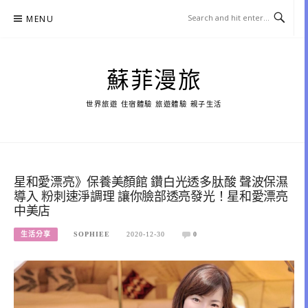
Skip
MENU
to
content
蘇菲漫旅
世界旅遊 住宿體驗 旅遊體驗 親子生活
星和愛漂亮》保養美顏館 鑽白光透多肽酸 聲波保濕
導入 粉刺速淨調理 讓你臉部透亮發光！星和愛漂亮
中美店
生活分享
SOPHIEE
2020-12-30
0