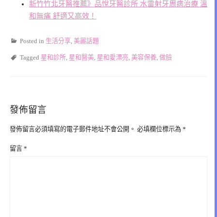
新竹竹北牙醫推薦》品悅牙醫診所 水雷射牙周病治療 溫
和無痛 舒適又高效！
Posted in
生活分享
,
美麗話題
Tagged
星和診所
,
星和醫美
,
星和愛漂亮
,
美容保養
,
做臉
發佈留言
發佈留言必須填寫的電子郵件地址不會公開。
必填欄位標示為
*
留言
*