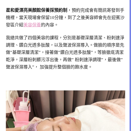
星和愛漂亮美顏館保養採預約制
，預約完成會有簡訊寄發到手
機裡，當天現場會保留10分鐘，到了之後美容師會先在迎賓沙
發區介紹
美容保養
的內容。
我總共做了四個美容的課程，分別是基礎深層清潔、粉刺速淨
調理、鑽白光透多肽酸，以及聲波保濕導入。做臉的順序是先
做”基礎深層清潔”，接著做”鑽白光透多肽酸”，等臉徹底清潔
乾淨，深層粉刺髒污浮出後，再做” 粉刺速淨調理”，最後做”
聲波保濕導入”， 加強提升整個臉的飽水度。