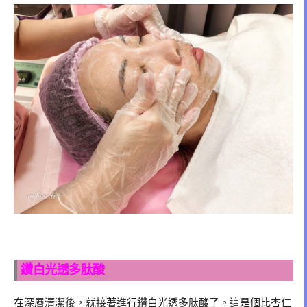
鑽白光透多肽酸
在深層清潔後，就接著進行鑽白光透多肽酸了。這是個比杏仁