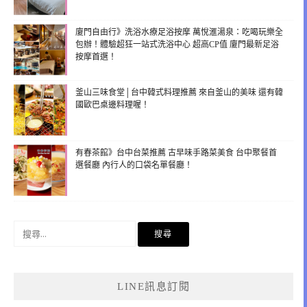
廈門自由行》洗浴水療足浴按摩 萬悅滙湯泉：吃喝玩樂全
包辦！體驗超狂一站式洗浴中心 超高CP值 廈門最新足浴
按摩首選！
釜山三味食堂│台中韓式料理推薦 來自釜山的美味 還有韓
國歐巴桌邊料理喔！
有春茶館》台中台菜推薦 古早味手路菜美食 台中聚餐首
選餐廳 內行人的口袋名單餐廳！
搜
尋
關
鍵
LINE訊息訂閱
字: