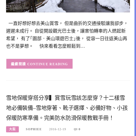
一直好想好想去美山賞雪， 但是曲折的交通接駁讓我卻步，
遲遲未成行。 自從開設觀光巴士後，讓害怕轉車的人燃起新
希望， 有了｢園部．美山環遊巴士｣後， 從容一日往返美山再
也不是夢想。 快來看看怎麼輕鬆到…
CONTINUE READING
雪地保暖穿搭分享▍賞雪玩雪該怎麼穿？十二樣雪
地必備裝備–雪地穿著、靴子選擇、必備好物、小孩
保暖防寒準備。完美防水防滑保暖教戰手冊！
大阪
SOPHIEE
2016-12-19
0