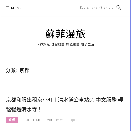
Skip
MENU
to
content
蘇菲漫旅
世界旅遊 住宿體驗 旅遊體驗 親子生活
分類:
京都
京都和服出租京小町︱清水道公車站旁 中文服務 輕
鬆暢遊清水寺！
京都
SOPHIEE
2018-02-23
0