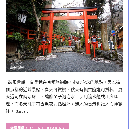
鞍馬貴船一直是我在京都旅遊時，心心念念的地點，因為這
個京都的近郊景點，春天可賞櫻，秋天有楓葉隧道可賞楓，夏
天還可在納涼床上，讓腳ㄚ子泡泡水，享用流水麵或川床料
理，而冬天除了有雪祭夜間點燈外，迷人的雪景也讓人心神嚮
往。 &nbs…
CONTINUE READING