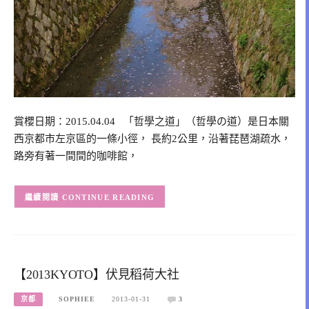
賞櫻日期：2015.04.04 「哲學之道」（哲學の道）是日本關
西京都市左京區的一條小徑， 長約2公里，沿著琵琶湖疏水，
路旁有著一間間的咖啡館，
CONTINUE READING
【2013KYOTO】伏見稻荷大社
京都
SOPHIEE
2013-01-31
3