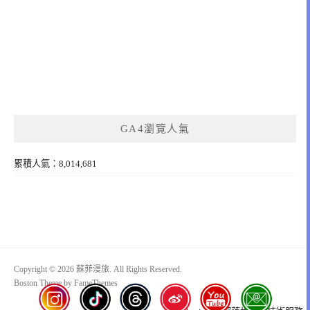
GA4瀏覽人氣
累積人氣：8,014,681
Copyright © 2026 蘇菲漫旅. All Rights Reserved.
Boston Theme by
FameThemes