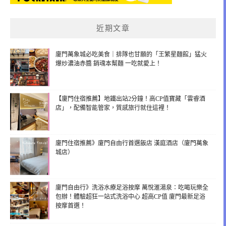
近期文章
廈門萬象城必吃美食｜排隊也甘願的「王繁星麵館」猛火
爆炒濃油赤醬 銷魂本幫麵 一吃就愛上！
【廈門住宿推薦】地鐵出站2分鐘！高CP值寶藏「雲睿酒
店」，配備智能管家，質感旅行就住這裡！
廈門住宿推薦》廈門自由行首選飯店 漢庭酒店（廈門萬象
城店）
廈門自由行》洗浴水療足浴按摩 萬悅滙湯泉：吃喝玩樂全
包辦！體驗超狂一站式洗浴中心 超高CP值 廈門最新足浴
按摩首選！