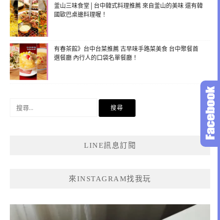
釜山三味食堂│台中韓式料理推薦 來自釜山的美味 還有韓
國歐巴桌邊料理喔！
有春茶館》台中台菜推薦 古早味手路菜美食 台中聚餐首
選餐廳 內行人的口袋名單餐廳！
搜
尋
關
鍵
LINE訊息訂閱
字:
來INSTAGRAM找我玩