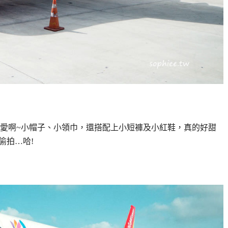
愛啊~小帽子、小領巾，還搭配上小短褲及小紅鞋，真的好甜
偷拍…哈!