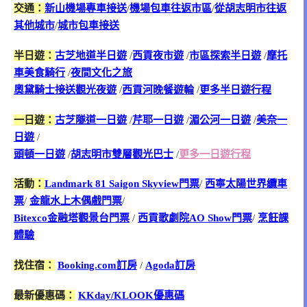
交通：
新山機場專車接送
/
機場包車往返市區
/
從胡志明市往返
其他城市
/
城市包車接送
半日遊：
古芝地道半日遊
/
西貢夜市遊
/
市區探索半日遊
/
摩托
車美食騎行
/
夜間文化之旅
奧黛騎士接送觀光夜遊
/
西貢河晚餐遊輪
/
更多半日遊行程
一日遊：
古芝隧道一日遊
/
芹耶一日遊
/
湄公河一日遊
/
美奈一
日遊
/
頭頓一日遊
/
胡志明市雙層觀光巴士
/
更多一日遊行程
活動：
Landmark 81 Saigon Skyview門票
/
西寧太陽世界纜車
票
/
金龍水上木偶戲門票
/
Bitexco金融塔觀景台門票
/
西貢歌劇院AO Show門票
/
烹飪課
體驗
找住宿：
Booking.com訂房
/
Agoda訂房
最新優惠碼：
KKday/KLOOK優惠碼