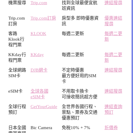
機票搜尋
Trip.com
找到全球最便宜航
連結搜尋
班資訊
Trip.com
Trip.com訂房
房型多 即時優惠資
優惠連結
訂房
訊
搜尋
客路
KLOOK
每週二更新
每週二更
Klook行
新
程門票
KKday行
KKday
每週二更新
每週二更
程門票
新
全球網路
DJB網卡
不定時優惠
連結搜尋
SIM卡
最方便好用的SIM
卡
eSIM卡
全球各國
不用取卡換卡
連結搜尋
eSIM卡
可接收簡訊超方便
全球行程
GetYourGuide
全世界各國行程、
連結查詢
預訂
景點、票券及交通
預訂
優惠預訂
日本全國
Bic Camera
免稅10% + 7%
折價券