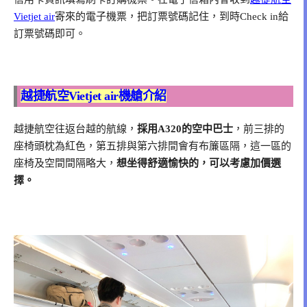
Vietjet air
寄來的電子機票，把訂票號碼記住，到時Check in給
訂票號碼即可。
越捷航空Vietjet air機艙介紹
越捷航空往返台越的航線，
採用A320的空中巴士
，前三排的
座椅頭枕為紅色，第五排與第六排間會有布簾區隔，這一區的
座椅及空間間隔略大，
想坐得舒適愉快的，可以考慮加價選
擇。