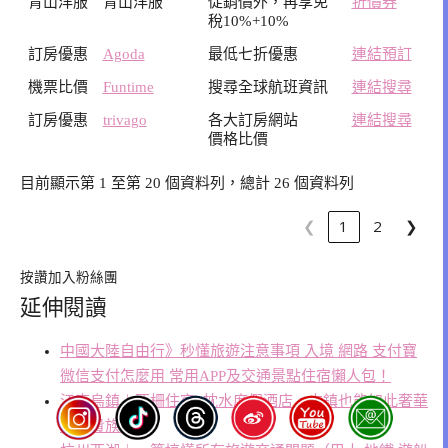
青山洋服
青山洋服
促銷價外，再享免
折價券
稅10%+10%
訂房優惠
Agoda
最低七折優惠
連結預訂
機票比價
Funtime
搜尋全球航班資訊
連結搜尋
訂房優惠
trivago
各大訂房網站
連結搜尋
價格比價
目前顯示第 1 至第 20 個資料列，總計 26 個資料列
❮
1
2
❯
按讚加入粉絲團
延伸閱讀
中國大陸自由行》秒懂旅遊注意事項 入境 網路 支付寶
微信支付怎麼用 常用APP及交通景點住宿懶人包！
江南烏鎮︱西柵住宿–枕水度假酒店，古鎮也能如此奢華
做個貴族夢！