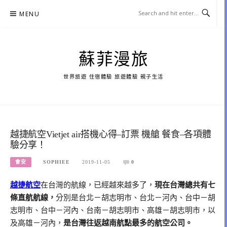
Skip
MENU
to
content
蘇菲漫旅
世界旅遊 住宿體驗 旅遊體驗 親子生活
越捷航空Vietjet air搭機心得–訂票 機艙 餐食–各項體
驗分享！
會安
SOPHIEE
2019-11-05
0
越捷航空
在台灣的航線，已經越來越多了，
現在台灣總共有七
條直航航線，
分別是台北－胡志明市、台北－河內、台中－胡
志明市、台中－河內、台南－胡志明市、高雄－胡志明市，以
及高雄－河內，
是台灣往返越南航點最多的航空公司。