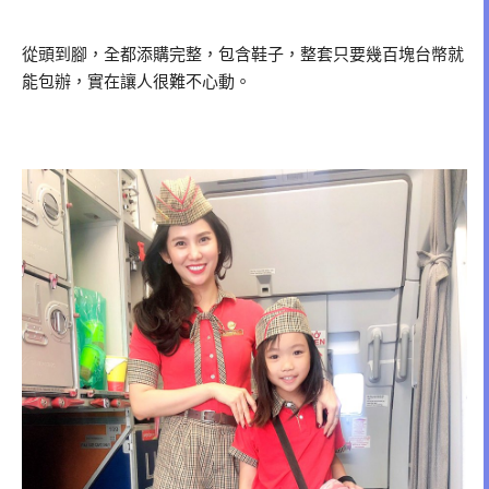
從頭到腳，全都添購完整，包含鞋子，整套只要幾百塊台幣就
能包辦，實在讓人很難不心動。