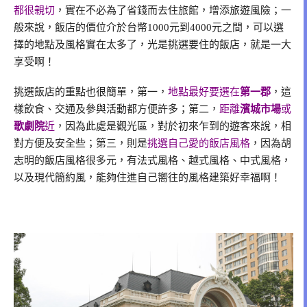
都很親切
，實在不必為了省錢而去住旅館，增添旅遊風險；一
般來說，飯店的價位介於台幣1000元到4000元之間，可以選
擇的地點及風格實在太多了，光是挑選要住的飯店，就是一大
享受啊！
挑選飯店的重點也很簡單，第一，
地點最好要選在
第一郡
，這
樣飲食、交通及參與活動都方便許多；第二，
距離
濱城市場
或
歌劇院
近
，因為此處是觀光區，對於初來乍到的遊客來說，相
對方便及安全些；第三，則是
挑選自己愛的飯店風格
，因為胡
志明的飯店風格很多元，有法式風格、越式風格、中式風格，
以及現代簡約風，能夠住進自己嚮往的風格建築好幸福啊！