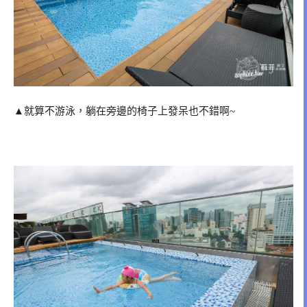
▲就算不游泳，躺在旁邊的椅子上發呆也不錯啊~