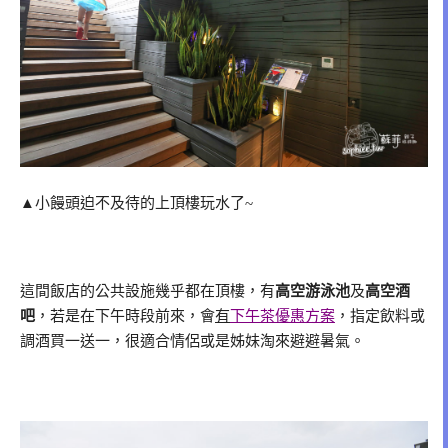
▲小饅頭迫不及待的上頂樓玩水了~
這間飯店的公共設施幾乎都在頂樓，有
高空游泳池
及
高空酒
吧
，若是在下午時段前來，會
有
下午茶優惠方案
，指定飲料或
調酒買一送一，很適合情侶或是姊妹淘來避避暑氣。