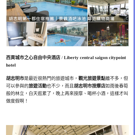
西貢城市之心自由中央酒店
/
Liberty central saigon citypoint
hotel
胡志明市
是最近很熱門的旅遊城市，
觀光旅遊景點
雖不多，但
可以參與的
旅遊活動
也不少，而且
胡志明市按摩店
如雨後春筍
般的林立，白天逛累了，晚上再來按摩、喝杯小酒，這樣才叫
做度假啊！