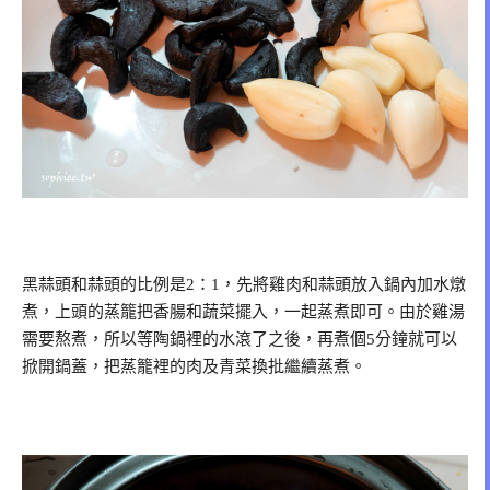
黑蒜頭和蒜頭的比例是2：1，先將雞肉和蒜頭放入鍋內加水燉
煮，上頭的蒸籠把香腸和蔬菜擺入，一起蒸煮即可。由於雞湯
需要熬煮，所以等陶鍋裡的水滾了之後，再煮個5分鐘就可以
掀開鍋蓋，把蒸籠裡的肉及青菜換批繼續蒸煮。