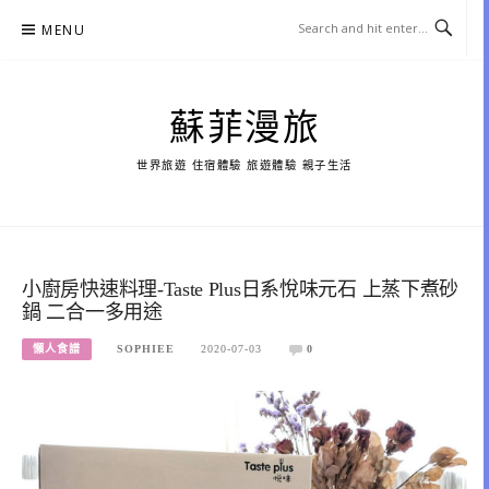
Skip
MENU
to
content
蘇菲漫旅
世界旅遊 住宿體驗 旅遊體驗 親子生活
小廚房快速料理-Taste Plus日系悅味元石 上蒸下煮砂
鍋 二合一多用途
懶人食譜
SOPHIEE
2020-07-03
0