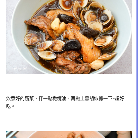
炊煮好的蔬菜，拌一點橄欖油，再撒上黑胡椒抓一下~超好
吃。