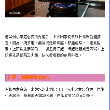
這是個小家庭必備的好幫手，下班回家晚餐輕輕鬆鬆就能搞
定，因為一鍋多用，無論煲燉燜煮蒸，都能處理。一邊煮雞
湯，上頭還能清蒸魚；一邊煮煲仔飯、燜飯燉飯或是煮粥，上
頭還能蒸蔬菜及肉類，快來看看我的創意料理。
料理：海南雞飯的做法
陶鍋內煮白飯，米與水的比例1：1.1，先中火煮15分鐘，然後
小火20秒，接著熄火燜20分鐘，白飯就會又香又Q囉～