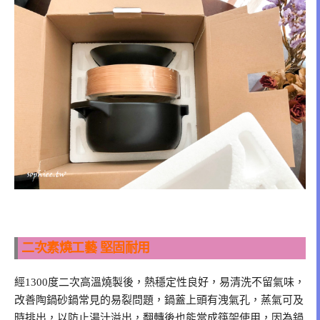
二次素燒工藝 堅固耐用
經1300度二次高溫燒製後，熱穩定性良好，易清洗不留氣味，
改善陶鍋砂鍋常見的易裂問題，鍋蓋上頭有洩氣孔，蒸氣可及
時排出，以防止湯汁溢出，翻轉後也能當成筷架使用，因為鍋