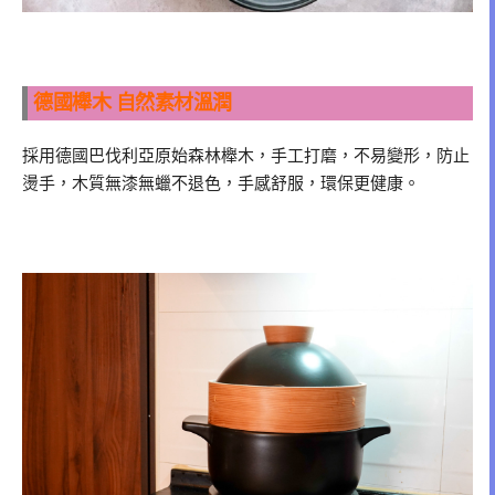
德國櫸木 自然素材溫潤
採用德國巴伐利亞原始森林櫸木，手工打磨，不易變形，防止
燙手，木質無漆無蠟不退色，手感舒服，環保更健康。