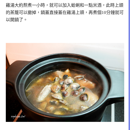
雞湯大約熬煮一小時，就可以加入蛤蜊和一點米酒，此時上頭
的蒸籠可以撤掉，鍋蓋直接蓋在雞湯上頭，再煮個10分鐘就可
以開鍋了。