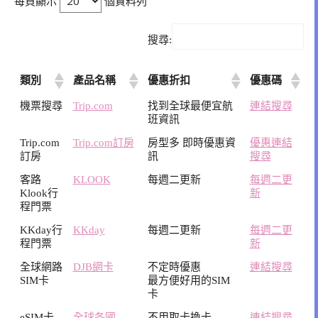
每頁顯示
個資料列
搜尋:
類別
產品名稱
優惠折扣
優惠碼
機票搜尋
Trip.com
找到全球最便宜航
連結搜尋
班資訊
Trip.com
Trip.com訂房
房型多 即時優惠資
優惠連結
訂房
訊
搜尋
客路
KLOOK
每週二更新
每週二更
Klook行
新
程門票
KKday行
KKday
每週二更新
每週二更
程門票
新
全球網路
DJB網卡
不定時優惠
連結搜尋
SIM卡
最方便好用的SIM
卡
eSIM卡
全球各國
不用取卡換卡
連結搜尋