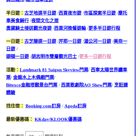
半日遊：
古芝地道半日遊
/
西貢夜市遊
/
市區探索半日遊
/
摩托
車美食騎行
/
夜間文化之旅
奧黛騎士接送觀光夜遊
/
西貢河晚餐遊輪
/
更多半日遊行程
一日遊：
古芝隧道一日遊
/
芹耶一日遊
/
湄公河一日遊
/
美奈一
日遊
/
頭頓一日遊
/
胡志明市雙層觀光巴士
/
更多一日遊行程
活動：
Landmark 81 Saigon Skyview門票
/
西寧太陽世界纜車
票
/
金龍水上木偶戲門票
/
Bitexco金融塔觀景台門票
/
西貢歌劇院AO Show門票
/
烹飪課
體驗
找住宿：
Booking.com訂房
/
Agoda訂房
最新優惠碼：
KKday/KLOOK優惠碼