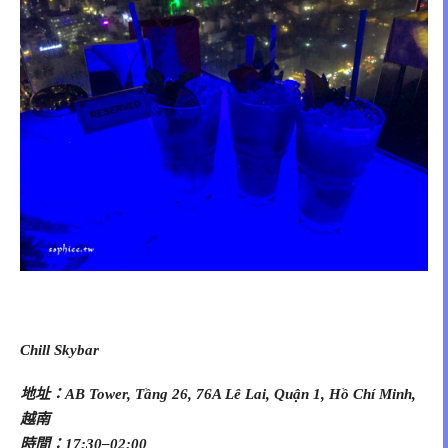
Chill Skybar
地址：AB Tower, Tầng 26, 76A Lê Lai, Quận 1, Hồ Chí Minh,
越南
時間：17:30–02:00