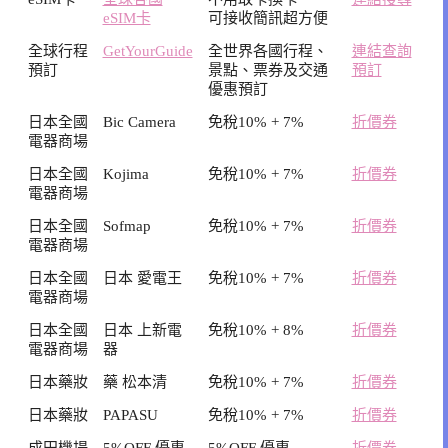
eSIM卡
可接收簡訊超方便
全球行程
GetYourGuide
全世界各國行程、
連結查詢
預訂
景點、票券及交通
預訂
優惠預訂
日本全國
Bic Camera
免稅10% + 7%
折價券
電器商場
日本全國
Kojima
免稅10% + 7%
折價券
電器商場
日本全國
Sofmap
免稅10% + 7%
折價券
電器商場
日本全國
日本 愛電王
免稅10% + 7%
折價券
電器商場
日本全國
日本 上新電
免稅10% + 8%
折價券
電器商場
器
日本藥妝
藥 松本清
免稅10% + 7%
折價券
日本藥妝
PAPASU
免稅10% + 7%
折價券
成田機場
5%OFF 優惠
5%OFF 優惠
折價券