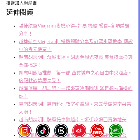
按讚加入粉絲團
延伸閱讀
越捷航空Vietjet air搭機心得–訂票 機艙 餐食–各項體驗
分享！
越捷航空Vietjet air▎搭機體驗分享及訂票步驟教學-傳說
中的零元機票！
越南胡志明▎濱城市場。胡志明觀光夜市 美食按摩換錢
全都搞定！
胡志明飯店推薦︱第一郡 西貢城市之心自由中央酒店。
度假就該這麼享受！
越南旅遊︱胡志明。一起來玩沙喝咖啡 滿足想去海邊的
你！
越南胡志明▎越南料理教室初體驗。來去學做越南菜當
大廚！
越南胡志明▎騎摩托車遊越南。逛街吃遍西貢道地美
食！
越南咖啡推薦》胡志明網美咖啡店私藏口袋名單大公