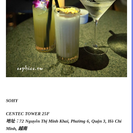
SOHY
CENTEC TOWER 25F
地址：72 Nguyễn Thị Minh Khai, Phường 6, Quận 3, Hồ Chí
Minh, 越南