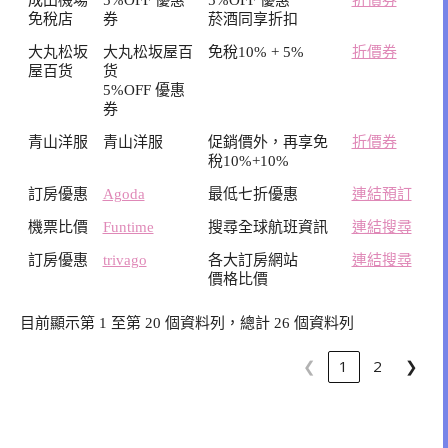
免稅店
券
菸酒同享折扣
大丸松坂
大丸松坂屋百
免稅10% + 5%
折價券
屋百货
货
5%OFF 優惠
券
青山洋服
青山洋服
促銷價外，再享免
折價券
稅10%+10%
訂房優惠
Agoda
最低七折優惠
連結預訂
機票比價
Funtime
搜尋全球航班資訊
連結搜尋
訂房優惠
trivago
各大訂房網站
連結搜尋
價格比價
目前顯示第 1 至第 20 個資料列，總計 26 個資料列
❮
1
2
❯