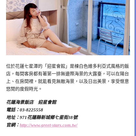
位於花蓮七星潭的「迎星會館」是棟白色維多利亞式風格的飯
店，每間客房都有著第一排無邊際海景的大露臺，可以在陽台
上、在房間裡，就能看見無敵海景，以及日出美景，享受愜意
悠閒的度假時光。
花蓮海景飯店 迎星會館
電話：03-8225558
地址：971花蓮縣新城鄉七星街38號
官網：
http://www.greet-stars.com.tw/