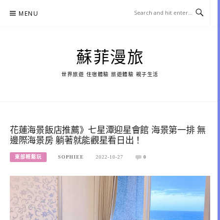
Skip
MENU
to
content
蘇菲漫旅
世界旅遊 住宿體驗 旅遊體驗 親子生活
花蓮海景飯店推薦》七星潭迎星會館 海景第一排 無
邊際海景房 躺著就能觀星看日出！
東部輕鬆玩
SOPHIEE
2022-10-27
0