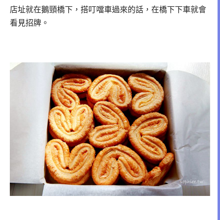
店址就在鵝頸橋下，搭叮噹車過來的話，在橋下下車就會
看見招牌。