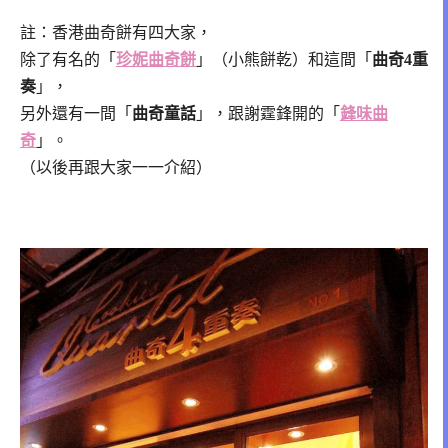
註：香港曲奇餅有四大家，
除了有名的「
珍妮曲奇餅
」（小熊餅乾）和這間「
曲奇4重
奏
」，
另外還有一間「
曲奇童話
」，跟謝霆鋒開的「
鋒味曲
奇
」。
（以後再跟大家一一介紹）