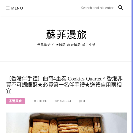
Skip
MENU
to
content
蘇菲漫旅
世界旅遊 住宿體驗 旅遊體驗 親子生活
〔香港伴手禮〕曲奇4重奏 Cookies Quartet。香港非
買不可蝴蝶酥★必買第一名伴手禮★送禮自用兩相
宜！
香港美食
SOPHIEE
2016-05-24
0