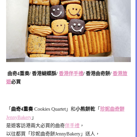
曲奇4重奏/ 香港蝴蝶酥/
香港伴手禮
/ 香港曲奇餅/
香港旅
遊
必買
「
曲奇4重奏
Cookies Quartet」和
小熊餅乾
「
珍妮曲奇餅
JennyBakery
」
是遊客訪港兩大必買的曲奇
伴手禮
，
以往都買「珍妮曲奇餅JennyBakery」送人，