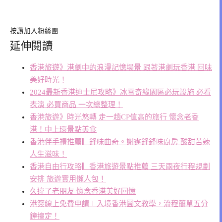
按讚加入粉絲團
延伸閱讀
香港旅遊》港劇中的浪漫記憶場景 跟著港劇玩香港 回味
美好時光！
2024最新香港迪士尼攻略》冰雪奇緣園區必玩設施 必看
表演 必買商品 一次總整理！
香港旅遊》時光悠轉 走一趟CP值高的旅行 懷念老香
港！中上環景點美食
香港伴手禮推薦▎鋒味曲奇。謝霆鋒鋒味廚房 酸甜苦辣
人生滋味！
香港自由行攻略▎香港旅遊景點推薦 三天兩夜行程規劃
安排 旅遊實用懶人包！
久違了老朋友 懷念香港美好回憶
港簽線上免費申請∣入境香港圖文教學，流程簡單五分
鐘搞定！