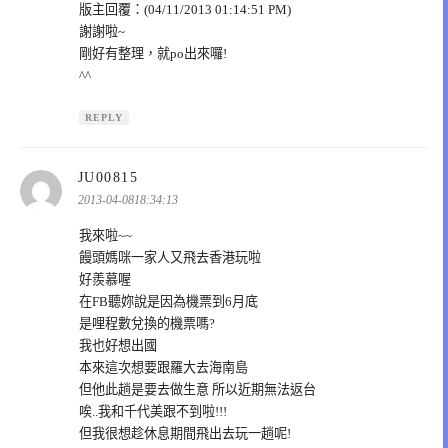
版主回覆：(04/11/2013 01:14:51 PM)
謝謝啦~
剛好有整理，就po出來囉!
^^
REPLY
表
JU00815
示:
2013-04-0818:34:13
我來啦~~
饅頭媽咪一家人又飛去香港玩啦
好羨慕喔
在FB聽妳說是因為機票到6月底
是哩程數兌換的機票嗎?
我也好想出國
本來這次想要跟羅大去海南島
但他此趟是要去做生意 所以近期無法返台
唉..我和千代美跟不到啦!!!
但我很想趁休息期間飛出去玩一趟呢!