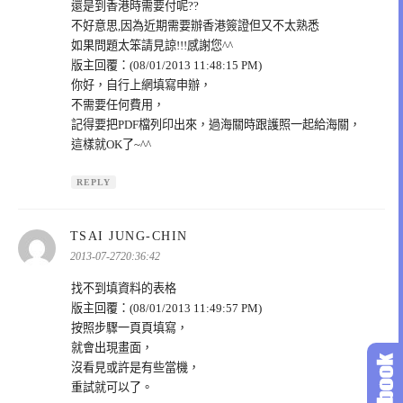
還是到香港時需要付呢??
不好意思,因為近期需要辦香港簽證但又不太熟悉
如果問題太笨請見諒!!!感謝您^^
版主回覆：(08/01/2013 11:48:15 PM)
你好，自行上網填寫申辦，
不需要任何費用，
記得要把PDF檔列印出來，過海關時跟護照一起給海關，
這樣就OK了~^^
REPLY
表
TSAI JUNG-CHIN
示:
2013-07-2720:36:42
找不到填資料的表格
版主回覆：(08/01/2013 11:49:57 PM)
按照步驟一頁頁填寫，
就會出現畫面，
沒看見或許是有些當機，
重試就可以了。