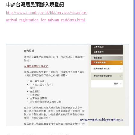
申請
台灣居民預辦入境登記
http://www.immd.gov.hk/hkt/services/visas/pre-
arrival_registration_for_taiwan_residents.html