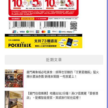
近期文章
廈門萬象城必吃美食｜排隊也甘願的「王繁星麵館」猛火
爆炒濃油赤醬 銷魂本幫麵 一吃就愛上！
【廈門住宿推薦】地鐵出站2分鐘！高CP值寶藏「雲睿酒
店」，配備智能管家，質感旅行就住這裡！