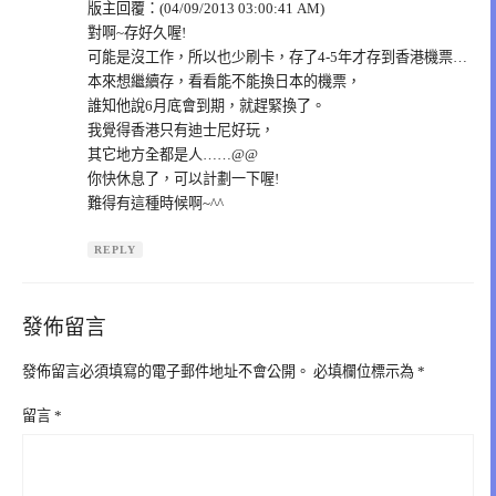
版主回覆：(04/09/2013 03:00:41 AM)
對啊~存好久喔!
可能是沒工作，所以也少刷卡，存了4-5年才存到香港機票…
本來想繼續存，看看能不能換日本的機票，
誰知他說6月底會到期，就趕緊換了。
我覺得香港只有迪士尼好玩，
其它地方全都是人……@@
你快休息了，可以計劃一下喔!
難得有這種時候啊~^^
REPLY
發佈留言
發佈留言必須填寫的電子郵件地址不會公開。
必填欄位標示為
*
留言
*