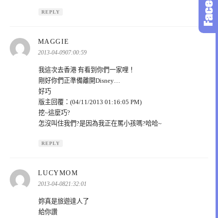
REPLY
表
MAGGIE
示:
2013-04-0907:00:59
我這次去香港 有看到你們一家哩！
剛好你們正準備離開Disney…
好巧
版主回覆：(04/11/2013 01:16:05 PM)
挖~這麼巧?
怎沒叫住我們?是因為我正在罵小孩嗎?哈哈~
REPLY
表
LUCYMOM
示:
2013-04-0821:32:01
妳真是旅遊達人了
給你讚