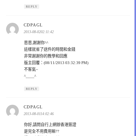
REPLY
表
CDPAGL
示:
2013-08-0202:11:42
恩恩,謝謝你^^
這樣就省了送件的時間和金錢
非常謝謝你的教學和回應
版主回覆：(08/11/2013 03:32:39 PM)
不客氣~
^____^
REPLY
表
CDPAGL
示:
2013-08-0114:02:46
你好,請問自行上網辦香港簽證
是完全不用費用嘛??