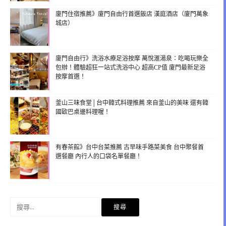
廈門住宿推薦》廈門自由行首選飯店 漢庭酒店（廈門萬象
城店）
廈門自由行》洗浴水療足浴按摩 萬悅滙湯泉：吃喝玩樂全
包辦！體驗超狂一站式洗浴中心 超高CP值 廈門最新足浴
按摩首選！
釜山三味食堂│台中韓式料理推薦 來自釜山的美味 還有韓
國歐巴桌邊料理喔！
有春茶館》台中台菜推薦 古早味手路菜美食 台中聚餐首
選餐廳 內行人的口袋名單餐廳！
搜
尋
關