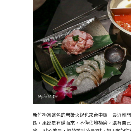
新竹極富盛名的岩漿火鍋也來台中囉！最近剛開
區，果然是有備而來，不僅佔地極廣，還有自己
豬… 貼心的是，還營業到凌晨3點，想用餐記得