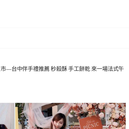
市—台中伴手禮推薦 秒殺酥 手工餅乾 來一場法式午