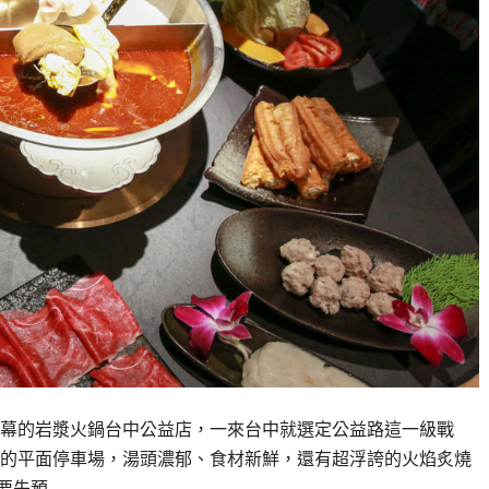
幕的岩漿火鍋台中公益店，一來台中就選定公益路這一級戰
的平面停車場，湯頭濃郁、食材新鮮，還有超浮誇的火焰炙燒
要先預…