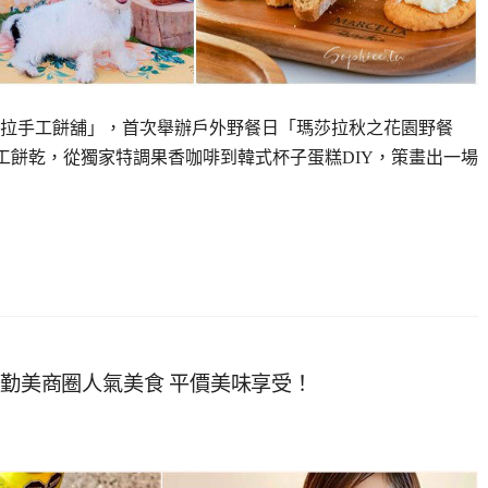
拉手工餅舖」，首次舉辦戶外野餐日「瑪莎拉秋之花園野餐
到法式手工餅乾，從獨家特調果香咖啡到韓式杯子蛋糕DIY，策畫出一場
 勤美商圈人氣美食 平價美味享受！