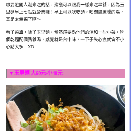
想要避開人潮來吃的話，建議可以跟我一樣來吃早餐，因為玉
里麵早上七點就營業囉！早上可以吃乾麵，喝碗熱騰騰的湯，
真是太幸福了啊～
看了菜單，除了玉里麵，當然還要點他們的湯和一些小菜，吃
個乾麵配個豬雜湯，感覺就是台中味，一下子失心瘋就會不小
心點太多…XD
▼玉里麵 大60元/小40元