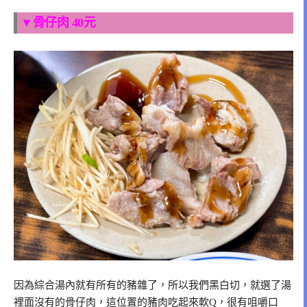
▼骨仔肉 40元
因為綜合湯內就有所有的豬雜了，所以我們黑白切，就選了湯
裡面沒有的骨仔肉，這位置的豬肉吃起來軟Q，很有咀嚼口