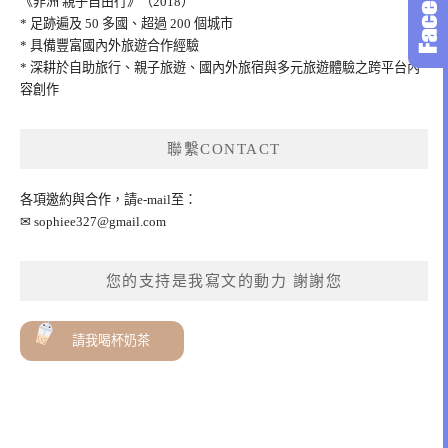
《非洲 親子自由行》（2018）
* 足跡遍及 50 多國、超過 200 個城市
* 具備豐富國內外旅遊合作經驗
* 深耕於自助旅行、親子旅遊、國內外旅宿與多元旅遊體驗之跨平台內
容創作
聯繫CONTACT
各項邀約與合作，請e-mail至：
✉
sophiee327@gmail.com
您的支持是我寫文的動力 謝謝您
請我喝杯奶茶