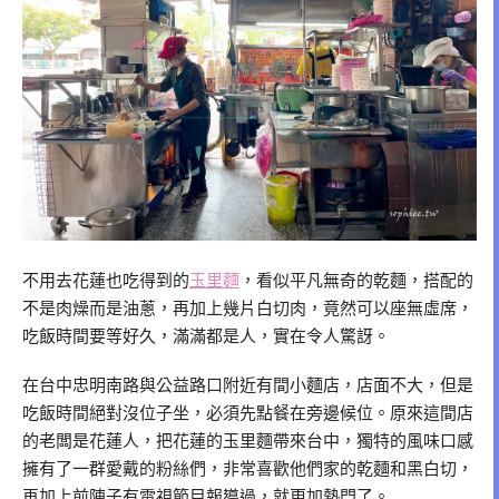
不用去花蓮也吃得到的
玉里麵
，看似平凡無奇的乾麵，搭配的
不是肉燥而是油蔥，再加上幾片白切肉，竟然可以座無虛席，
吃飯時間要等好久，滿滿都是人，實在令人驚訝。
在台中忠明南路與公益路口附近有間小麵店，店面不大，但是
吃飯時間絕對沒位子坐，必須先點餐在旁邊候位。原來這間店
的老闆是花蓮人，把花蓮的玉里麵帶來台中，獨特的風味口感
擁有了一群愛戴的粉絲們，非常喜歡他們家的乾麵和黑白切，
再加上前陣子有電視節目報導過，就更加熱門了。