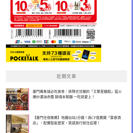
近期文章
廈門萬象城必吃美食｜排隊也甘願的「王繁星麵館」猛火
爆炒濃油赤醬 銷魂本幫麵 一吃就愛上！
【廈門住宿推薦】地鐵出站2分鐘！高CP值寶藏「雲睿酒
店」，配備智能管家，質感旅行就住這裡！