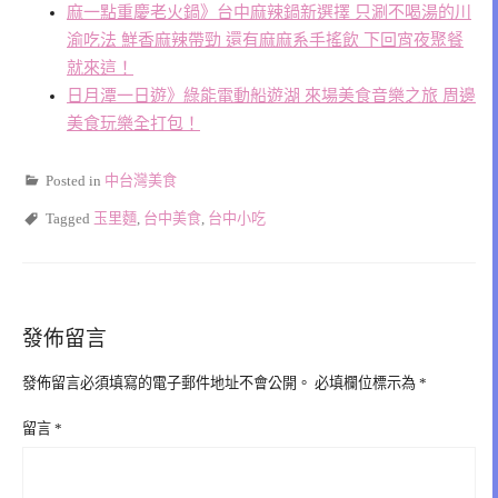
麻一點重慶老火鍋》台中麻辣鍋新選擇 只涮不喝湯的川
渝吃法 鮮香麻辣帶勁 還有麻麻系手搖飲 下回宵夜聚餐
就來這！
日月潭一日遊》綠能電動船遊湖 來場美食音樂之旅 周邊
美食玩樂全打包！
Posted in
中台灣美食
Tagged
玉里麵
,
台中美食
,
台中小吃
發佈留言
發佈留言必須填寫的電子郵件地址不會公開。
必填欄位標示為
*
留言
*