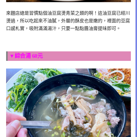
來麵店總是習慣點個油豆腐燙青菜之類的啊！這油豆腐已經川
燙過，所以吃起來不油膩，外層的酥皮也是嫩的，裡面的豆腐
口感札實，吸附滿滿湯汁，只要一點點醬油膏提味即可。
▼綜合湯 60元