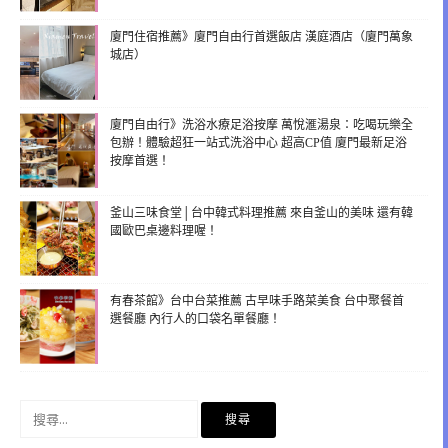
廈門住宿推薦》廈門自由行首選飯店 漢庭酒店（廈門萬象
城店）
廈門自由行》洗浴水療足浴按摩 萬悅滙湯泉：吃喝玩樂全
包辦！體驗超狂一站式洗浴中心 超高CP值 廈門最新足浴
按摩首選！
釜山三味食堂│台中韓式料理推薦 來自釜山的美味 還有韓
國歐巴桌邊料理喔！
有春茶館》台中台菜推薦 古早味手路菜美食 台中聚餐首
選餐廳 內行人的口袋名單餐廳！
搜
尋