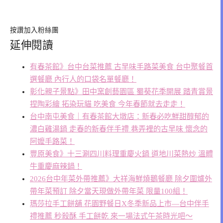
按讚加入粉絲團
延伸閱讀
有春茶館》台中台菜推薦 古早味手路菜美食 台中聚餐首
選餐廳 內行人的口袋名單餐廳！
彰化親子景點》田中窯創藝園區 蜀葵花季開展 踏青賞景
捏陶彩繪 拓染玩貓 吃美食 今年春節就去走走！
台中南屯美食｜有春茶館大墩店：新春必吃鮮甜醇郁的
濃白雞湯鍋 走春的新春伴手禮 巷弄裡的古早味 懷念的
阿嬤手路菜！
豐原美食》十三涮四川料理重慶火鍋 道地川菜熱炒 溫體
牛重慶麻辣鍋！
2026台中年菜外帶推薦》大祥海鮮燒鵝餐廳 除夕圍爐外
帶年菜預訂 除夕當天現做外帶年菜 限量100組！
瑪莎拉手工餅舖 花園野餐日X冬季新品上市—台中伴手
禮推薦 秒殺酥 手工餅乾 來一場法式午茶時光吧〜