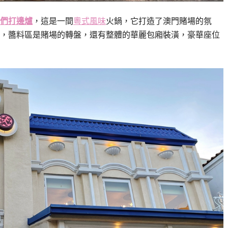
們打邊爐
，這是一間
粵式風味
火鍋，它打造了澳門賭場的氛
，醬料區是賭場的轉盤，還有整體的華麗包廂裝潢，豪華座位