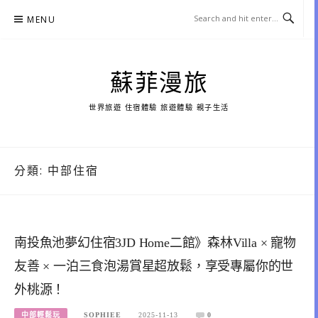
Skip
MENU
to
content
蘇菲漫旅
世界旅遊 住宿體驗 旅遊體驗 親子生活
分類:
中部住宿
南投魚池夢幻住宿3JD Home二館》森林Villa × 寵物
友善 × 一泊三食泡湯賞星超放鬆，享受專屬你的世
外桃源！
中部輕鬆玩
SOPHIEE
2025-11-13
0