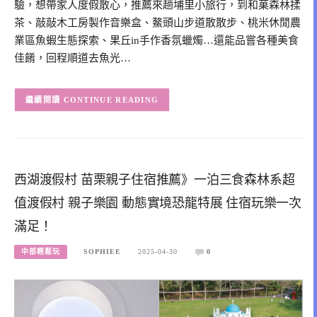
驗，想帶家人度假散心，推薦來趟埔里小旅行，到和菓森林揉
茶、敲敲木工房製作音樂盒、鰲頭山步道散散步、桃米休閒農
業區魚蝦生態探索、果丘in手作香氛蠟燭…還能品嘗各種美食
佳餚，回程順道去魚光…
CONTINUE READING
西湖渡假村 苗栗親子住宿推薦》一泊三食森林系超
值渡假村 親子樂園 動態實境恐龍特展 住宿玩樂一次
滿足！
中部輕鬆玩
SOPHIEE
2025-04-30
0