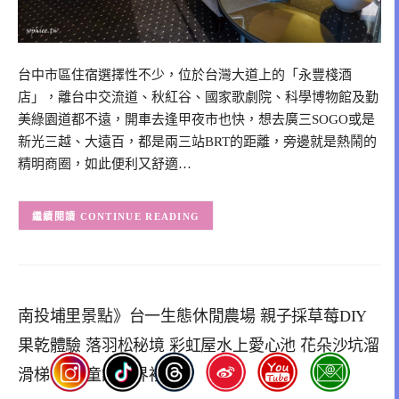
台中市區住宿選擇性不少，位於台灣大道上的「永豐棧酒
店」，離台中交流道、秋紅谷、國家歌劇院、科學博物館及勤
美綠園道都不遠，開車去逢甲夜市也快，想去廣三SOGO或是
新光三越、大遠百，都是兩三站BRT的距離，旁邊就是熱鬧的
精明商圈，如此便利又舒適…
CONTINUE READING
南投埔里景點》台一生態休閒農場 親子採草莓DIY
果乾體驗 落羽松秘境 彩虹屋水上愛心池 花朵沙坑溜
滑梯 走入童話世界裡