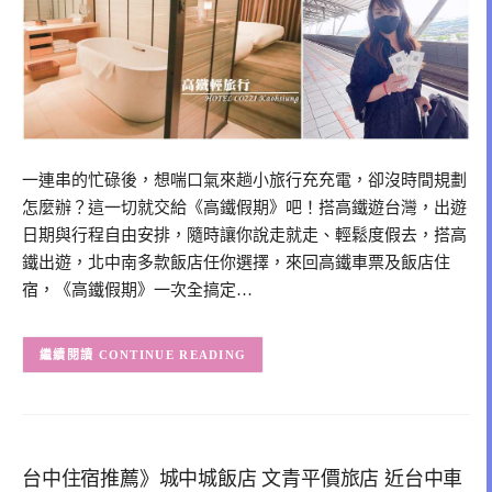
一連串的忙碌後，想喘口氣來趟小旅行充充電，卻沒時間規劃
怎麼辦？這一切就交給《高鐵假期》吧！搭高鐵遊台灣，出遊
日期與行程自由安排，隨時讓你說走就走、輕鬆度假去，搭高
鐵出遊，北中南多款飯店任你選擇，來回高鐵車票及飯店住
宿，《高鐵假期》一次全搞定…
CONTINUE READING
台中住宿推薦》城中城飯店 文青平價旅店 近台中車