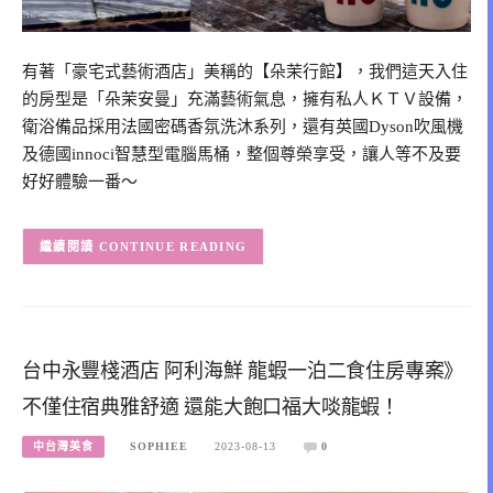
有著「豪宅式藝術酒店」美稱的【朵茉行館】，我們這天入住
的房型是「朵茉安曼」充滿藝術氣息，擁有私人ＫＴＶ設備，
衛浴備品採用法國密碼香氛洗沐系列，還有英國Dyson吹風機
及德國innoci智慧型電腦馬桶，整個尊榮享受，讓人等不及要
好好體驗一番～
CONTINUE READING
台中永豐棧酒店 阿利海鮮 龍蝦一泊二食住房專案》
不僅住宿典雅舒適 還能大飽口福大啖龍蝦！
中台灣美食
SOPHIEE
2023-08-13
0