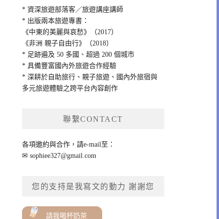
* 資深旅遊部落客／旅遊講座講師
* 出版兩本旅遊專書：
《中東的美麗與哀愁》（2017）
《非洲 親子自由行》（2018）
* 足跡遍及 50 多國、超過 200 個城市
* 具備豐富國內外旅遊合作經驗
* 深耕於自助旅行、親子旅遊、國內外旅宿與
多元旅遊體驗之跨平台內容創作
聯繫CONTACT
各項邀約與合作，請e-mail至：
✉
sophiee327@gmail.com
您的支持是我寫文的動力 謝謝您
請我喝杯奶茶