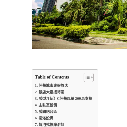
Table of Contents
芭蕾城市渡假旅店
飯店大廳接待區
房型介紹》C芭蕾風華 209馬泰拉
主臥室設備
房間吧台區
衛浴設備
氣泡式按摩浴缸