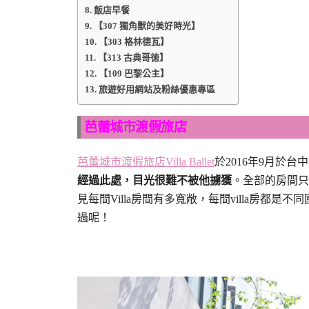
飯店早餐
【307 獨角獸的美好時光】
【303 格林德瓦】
【313 古典哥徳】
【109 巴黎公主】
旅遊好用網站及粉絲優惠專區
芭蕾城市渡假旅店
芭蕾城市渡假旅店Villa Ballet
於2016年9月於
經過此處，目光很難不被他擄獲
。全部的房間只有
見每間Villa房間有多寬敞，每間villa房都
過呢！