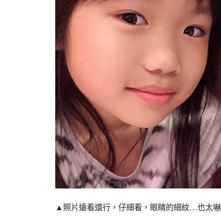
▲照片遠看還行，仔細看，眼睛的細紋…也太嚇人