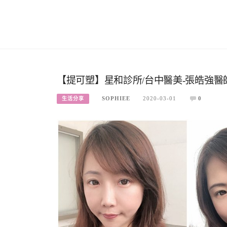
【提可塑】星和診所/台中醫美-張皓強醫
SOPHIEE
2020-03-01
0
生活分享