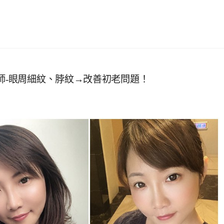
師-眼周細紋、脖紋→改善初老問題！