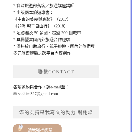
* 資深旅遊部落客／旅遊講座講師
* 出版兩本旅遊專書：
《中東的美麗與哀愁》（2017）
《非洲 親子自由行》（2018）
* 足跡遍及 50 多國、超過 200 個城市
* 具備豐富國內外旅遊合作經驗
* 深耕於自助旅行、親子旅遊、國內外旅宿與
多元旅遊體驗之跨平台內容創作
聯繫CONTACT
各項邀約與合作，請e-mail至：
✉
sophiee327@gmail.com
您的支持是我寫文的動力 謝謝您
請我喝杯奶茶