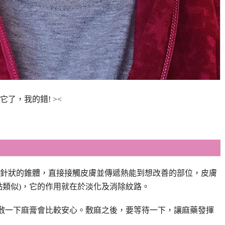
了，我的錯! ><
由像針狀的錐體，直接接觸皮膚並傳遞熱能到想改善的部位，皮膚
點類似)，它的作用就在於淡化及消除紋路。
要敷一下麻膏會比較安心。敷麻之後，要等待一下，讓麻藥發揮