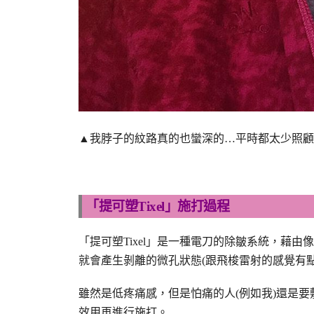
▲我脖子的紋路真的也蠻深的…平時都太少照顧它
「提可塑Tixel」施打過程
「提可塑Tixel」是一種電刀的除皺系統，藉
就會產生剝離的微孔狀態(跟飛梭雷射的感覺有
雖然是低疼痛感，但是怕痛的人(例如我)還是
效用再進行施打。