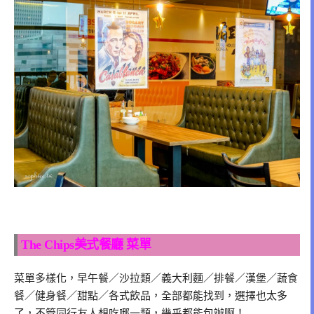
The Chips美式餐廳 菜單
菜單多樣化，早午餐／沙拉類／義大利麵／排餐／漢堡／蔬食
餐／健身餐／甜點／各式飲品，全部都能找到，選擇也太多
了，不管同行友人想吃哪一類，幾乎都能包辦啊！