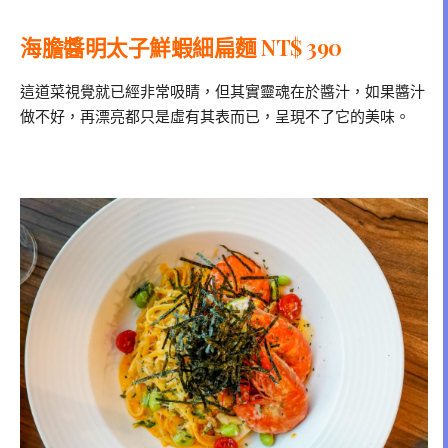
海膽醬明太子鮮蝦細扁麵 NT$ 390
這道菜視覺就已經非常吸睛，但其實靈魂在於醬汁，如果醬汁
做不好，再漂亮都只是虛有其表而已，呈現不了它的美味。