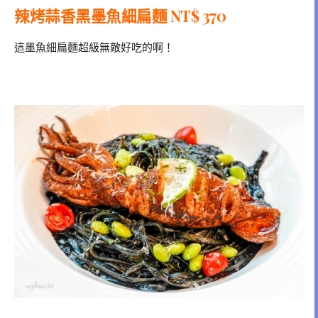
辣烤蒜香黑墨魚細扁麵 NT$ 370
這墨魚細扁麵超級無敵好吃的啊！