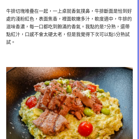
牛排切塊堆疊在一起，一上桌就香氣撲鼻，牛排斷面是恰到好
處的淺粉紅色，表面焦香，裡面軟嫩多汁，軟度適中，牛排的
滋味香濃，每一口都吃到飽滿的香氣。我點的是7分熟，還帶
點紅汁，口感不會太硬太老，但是我覺得下次可以點5分熟試
試。