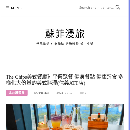
Skip
MENU
to
content
蘇菲漫旅
世界旅遊 住宿體驗 旅遊體驗 親子生活
The Chips美式餐廳》平價聚餐 健身餐點 健康蔬食 多
樣化大份量的美式料理(信義ATT店)
北台灣美食
SOPHIEE
2021-01-17
0