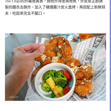
The Chips的炸雞很厲害，顏色炸得金黃微焦，外皮是主廚調
製的麵衣去酥炸，加入了糖燻醬汁炭火直烤，再搭配上新鮮蒜
末，吃起來完全不膩口。