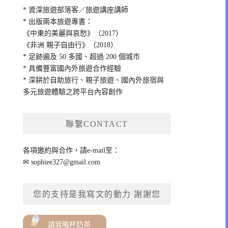
* 資深旅遊部落客／旅遊講座講師
* 出版兩本旅遊專書：
《中東的美麗與哀愁》（2017）
《非洲 親子自由行》（2018）
* 足跡遍及 50 多國、超過 200 個城市
* 具備豐富國內外旅遊合作經驗
* 深耕於自助旅行、親子旅遊、國內外旅宿與
多元旅遊體驗之跨平台內容創作
聯繫CONTACT
各項邀約與合作，請e-mail至：
✉
sophiee327@gmail.com
您的支持是我寫文的動力 謝謝您
請我喝杯奶茶