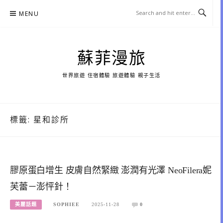
Skip
MENU
to
content
蘇菲漫旅
世界旅遊 住宿體驗 旅遊體驗 親子生活
標籤:
星和診所
膠原蛋白增生 皮膚自然緊緻 澎潤有光澤 NeoFilera妮
芙蕾－澎怦針！
美麗話題
SOPHIEE
2025-11-28
0