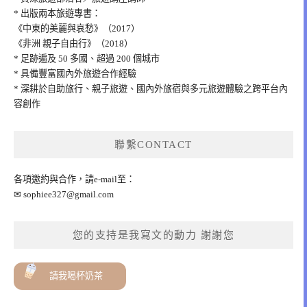
* 出版兩本旅遊專書：
《中東的美麗與哀愁》（2017）
《非洲 親子自由行》（2018）
* 足跡遍及 50 多國、超過 200 個城市
* 具備豐富國內外旅遊合作經驗
* 深耕於自助旅行、親子旅遊、國內外旅宿與多元旅遊體驗之跨平台內
容創作
聯繫CONTACT
各項邀約與合作，請e-mail至：
✉
sophiee327@gmail.com
您的支持是我寫文的動力 謝謝您
請我喝杯奶茶