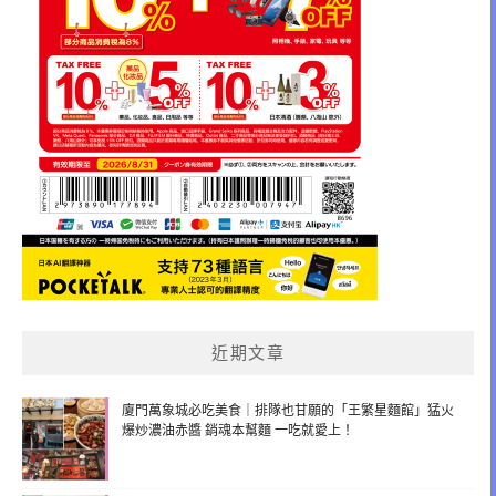
近期文章
廈門萬象城必吃美食｜排隊也甘願的「王繁星麵館」猛火
爆炒濃油赤醬 銷魂本幫麵 一吃就愛上！