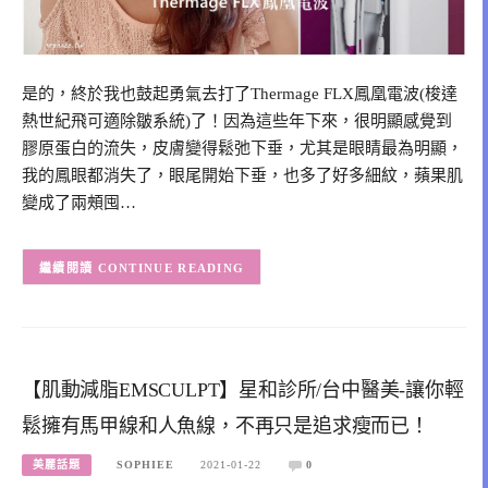
是的，終於我也鼓起勇氣去打了Thermage FLX鳳凰電波(梭達
熱世紀飛可適除皺系統)了！因為這些年下來，很明顯感覺到
膠原蛋白的流失，皮膚變得鬆弛下垂，尤其是眼睛最為明顯，
我的鳳眼都消失了，眼尾開始下垂，也多了好多細紋，蘋果肌
變成了兩頰囤…
CONTINUE READING
【肌動減脂EMSCULPT】星和診所/台中醫美-讓你輕
鬆擁有馬甲線和人魚線，不再只是追求瘦而已！
美麗話題
SOPHIEE
2021-01-22
0