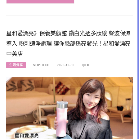
星和愛漂亮》保養美顏館 鑽白光透多肽酸 聲波保濕
導入 粉刺速淨調理 讓你臉部透亮發光！星和愛漂亮
中美店
生活分享
SOPHIEE
2020-12-30
0