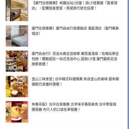
【廈門住宿推薦】地鐵出站2分鐘！高CP值寶藏「雲睿酒
店」，配備智能管家，質感旅行就住這裡！
廈門住宿推薦》廈門自由行首選飯店 漢庭酒店（廈門萬象
城店）
廈門自由行》洗浴水療足浴按摩 萬悅滙湯泉：吃喝玩樂全
包辦！體驗超狂一站式洗浴中心 超高CP值 廈門最新足浴
按摩首選！
釜山三味食堂│台中韓式料理推薦 來自釜山的美味 還有韓
國歐巴桌邊料理喔！
有春茶館》台中台菜推薦 古早味手路菜美食 台中聚餐首
選餐廳 內行人的口袋名單餐廳！