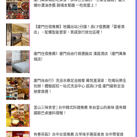
爆炒濃油赤醬 銷魂本幫麵 一吃就愛上！
【廈門住宿推薦】地鐵出站2分鐘！高CP值寶藏「雲睿酒
店」，配備智能管家，質感旅行就住這裡！
廈門住宿推薦》廈門自由行首選飯店 漢庭酒店（廈門萬象
城店）
廈門自由行》洗浴水療足浴按摩 萬悅滙湯泉：吃喝玩樂全
包辦！體驗超狂一站式洗浴中心 超高CP值 廈門最新足浴
按摩首選！
釜山三味食堂│台中韓式料理推薦 來自釜山的美味 還有韓
國歐巴桌邊料理喔！
有春茶館》台中台菜推薦 古早味手路菜美食 台中聚餐首