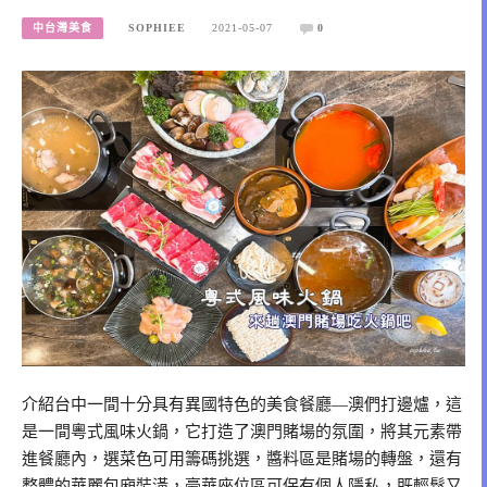
中台灣美食
SOPHIEE
2021-05-07
0
介紹台中一間十分具有異國特色的美食餐廳—澳們打邊爐，這
是一間粵式風味火鍋，它打造了澳門賭場的氛圍，將其元素帶
進餐廳內，選菜色可用籌碼挑選，醬料區是賭場的轉盤，還有
整體的華麗包廂裝潢，豪華座位區可保有個人隱私，既輕鬆又