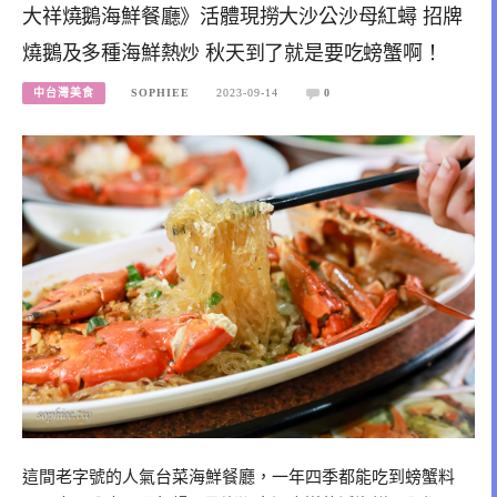
大祥燒鵝海鮮餐廳》活體現撈大沙公沙母紅蟳 招牌
燒鵝及多種海鮮熱炒 秋天到了就是要吃螃蟹啊！
中台灣美食
SOPHIEE
2023-09-14
0
這間老字號的人氣台菜海鮮餐廳，一年四季都能吃到螃蟹料