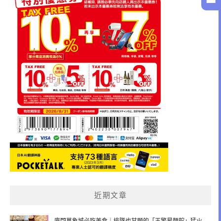
近期文章
廈門萬象城必吃美食｜排隊也甘願的「王繁星麵館」猛火