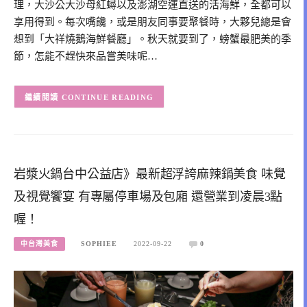
理，大沙公大沙母紅蟳以及澎湖空運直送的活海鮮，全都可以
享用得到。每次嘴饞，或是朋友同事要聚餐時，大夥兒總是會
想到「大祥燒鵝海鮮餐廳」。秋天就要到了，螃蟹最肥美的季
節，怎能不趕快來品嘗美味呢…
CONTINUE READING
岩漿火鍋台中公益店》最新超浮誇麻辣鍋美食 味覺
及視覺饗宴 有專屬停車場及包廂 還營業到凌晨3點
喔！
中台灣美食
SOPHIEE
2022-09-22
0