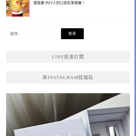
選餐廳 內行人的口袋名單餐廳！
搜
尋
關
鍵
LINE訊息訂閱
字:
來INSTAGRAM找我玩