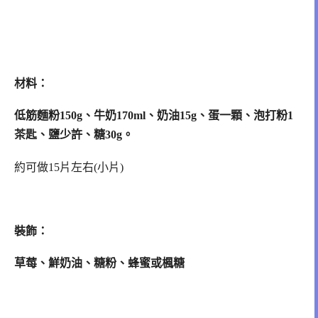
材料：
低筋麵粉150g、牛奶170ml、奶油15g、蛋一顆、泡打粉1
茶匙、鹽少許、糖30g。
約可做15片左右(小片)
裝飾：
草莓、鮮奶油、糖粉、蜂蜜或楓糖