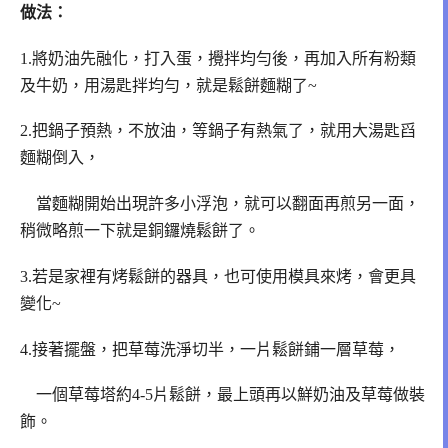
做法：
1.將奶油先融化，打入蛋，攪拌均勻後，再加入所有粉類
及牛奶，用湯匙拌均勻，就是鬆餅麵糊了~
2.把鍋子預熱，不放油，等鍋子有熱氣了，就用大湯匙舀
麵糊倒入，
當麵糊開始出現許多小浮泡，就可以翻面再煎另一面，
稍微略煎一下就是銅鑼燒鬆餅了。
3.若是家裡有烤鬆餅的器具，也可使用模具來烤，會更具
變化~
4.接著擺盤，把草莓洗淨切半，一片鬆餅鋪一層草莓，
一個草莓塔約4-5片鬆餅，最上頭再以鮮奶油及草莓做裝
飾。