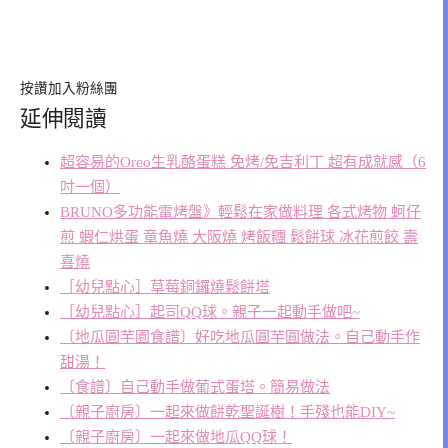
按讚加入粉絲團
延伸閱讀
超容易的Oreo生乳酪蛋糕 免烤/免吉利丁 超有成就感（6
吋一個）
BRUNO多功能電烤盤》輕鬆在家做料理 各式烤物 蚵仔
煎 蝦仁烘蛋 章魚燒 大阪燒 烤飯糰 鬆餅球 冰花煎餃 壽
喜燒
［幼兒點心］草莓銅鑼燒鬆餅塔
［幼兒點心］起司QQ球。親子一起動手做吧~
〔地瓜圓芋園食譜〕好吃地瓜圓芋圓做法。自己動手作
甜湯！
〔食譜〕自己動手做葡式蛋塔。簡易做法
〔親子廚房〕一起來做餅乾聖誕樹！手殘也能DIY~
〔親子廚房〕一起來做地瓜QQ球！