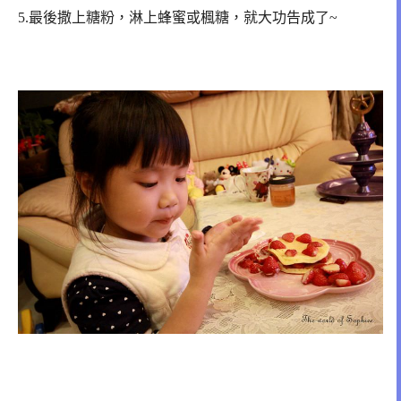
5.最後撒上糖粉，淋上蜂蜜或楓糖，就大功告成了~