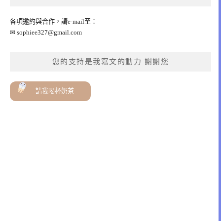
各項邀約與合作，請e-mail至：
✉
sophiee327@gmail.com
您的支持是我寫文的動力 謝謝您
請我喝杯奶茶