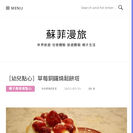
Skip
MENU
to
content
蘇菲漫旅
世界旅遊 住宿體驗 旅遊體驗 親子生活
［幼兒點心］草莓銅鑼燒鬆餅塔
親子廚房做點心
SOPHIEE
2015-03-31
0