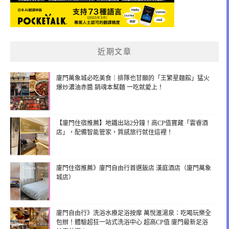
近期文章
廈門萬象城必吃美食｜排隊也甘願的「王繁星麵館」猛火
爆炒濃油赤醬 銷魂本幫麵 一吃就愛上！
【廈門住宿推薦】地鐵出站2分鐘！高CP值寶藏「雲睿酒
店」，配備智能管家，質感旅行就住這裡！
廈門住宿推薦》廈門自由行首選飯店 漢庭酒店（廈門萬象
城店）
廈門自由行》洗浴水療足浴按摩 萬悅滙湯泉：吃喝玩樂全
包辦！體驗超狂一站式洗浴中心 超高CP值 廈門最新足浴