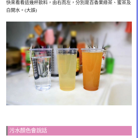
快來看看這幾杯飲料，由右而左，分別是百香果綠茶、蜜茶及
白開水。(大誤)
污水顏色會說話