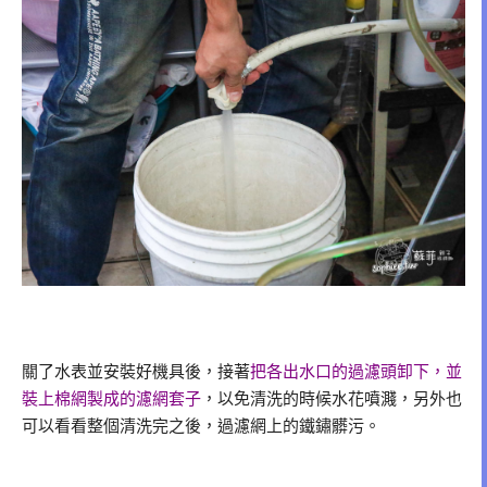
關了水表並安裝好機具後，接著
把各出水口的過濾頭卸下，並
裝上棉網製成的濾網套子
，以免清洗的時候水花噴濺，另外也
可以看看整個清洗完之後，過濾網上的鐵鏽髒污。