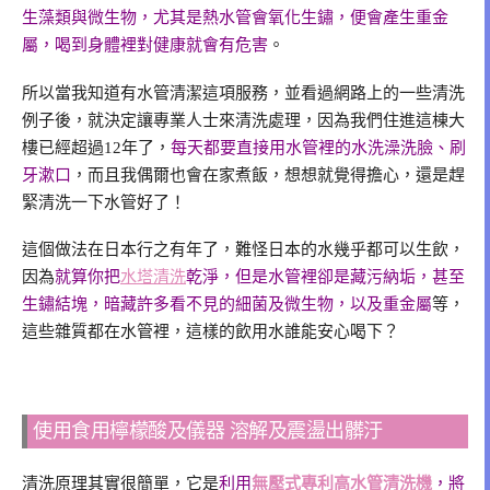
生藻類與微生物，尤其是熱水管會氧化生鏽，便會產生重金
屬，喝到身體裡對健康就會有危害
。
所以當我知道有水管清潔這項服務，並看過網路上的一些清洗
例子後，就決定讓專業人士來清洗處理，因為我們住進這棟大
樓已經超過12年了，
每天都要直接用水管裡的水洗澡洗臉、刷
牙漱口
，而且我偶爾也會在家煮飯，想想就覺得擔心，還是趕
緊清洗一下水管好了！
這個做法在日本行之有年了，難怪日本的水幾乎都可以生飲，
因為
就算你把
水塔清洗
乾淨，但是水管裡卻是藏污納垢，甚至
生鏽結塊，暗藏許多看不見的細菌及微生物，以及重金屬
等，
這些雜質都在水管裡，這樣的飲用水誰能安心喝下？
使用食用檸檬酸及儀器 溶解及震盪出髒汙
清洗原理其實很簡單，它是
利用
無壓式專利高水管清洗機
，將