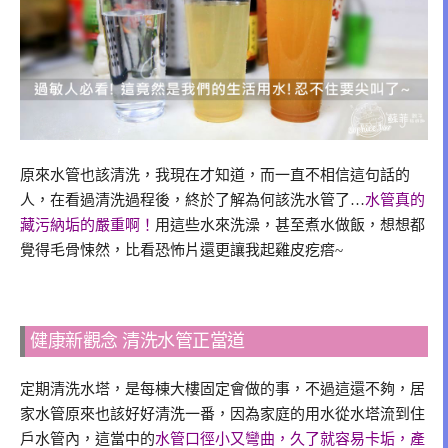
原來水管也該清洗，我現在才知道，而一直不相信這句話的
人，在看過清洗過程後，終於了解為何該洗水管了…
水管真的
藏污納垢的嚴重啊！
用這些水來洗澡，甚至煮水做飯，想想都
覺得毛骨悚然，比看恐怖片還更讓我起雞皮疙瘩~
健康新觀念 清洗水管正當道
定期清洗水塔，是每棟大樓固定會做的事，不過這還不夠，居
家水管原來也該好好清洗一番，因為家庭的用水從水塔流到住
戶水管內，這當中的
水管口徑小又彎曲，久了就容易卡垢，產