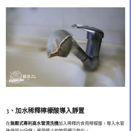
3、加水稀釋檸檬酸導入靜置
在
無壓式專利高水管清洗機
加入稀釋的食用檸檬酸，導入水管
後停留30分鐘，將管壁上的物質髒污軟化。