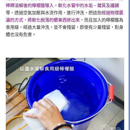
稀釋溶解後的檸檬酸導入
，
軟化水管中的水垢、雜質及鐵鏽
等，透過空氣加壓與水流作用，進行沖洗，把這些
經過物理震
盪的方式，將軟化脫落的髒東西排出來
，而且加入的檸檬酸為
食用級，經過大量沖洗，並不會殘留，即使有少量殘留，對身
體也沒有危害。