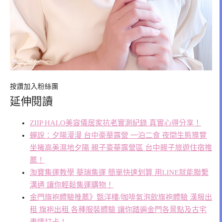
按讚加入粉絲團
延伸閱讀
ZIIP HALO美容儀居家抗老實測紀錄 真實心得分享！
蟬說：夕陽漫漫 台中豪華露營 一泊二食 夜間生態導覽
坐擁高美濕地夕陽 親子豪華露營區 台中親子旅遊住宿推
薦！
淘寶集運教學 華瑞集運 簡單快速划算 用LINE就能聯繫
溝通 讓你輕鬆集運購物！
金門旗袍體驗推薦》甄洋樓/咖啡氣泡飲旗袍體驗 漢服出
租 旗袍出租 各種服裝體驗 讓你踏遍金門各景點及古宅