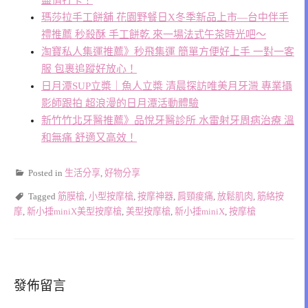
盡情打卡！
瑪莎拉手工餅舖 花園野餐日X冬季新品上市—台中伴手
禮推薦 秒殺酥 手工餅乾 來一場法式午茶時光吧〜
淘寶私人集運推薦》秒飛集運 簡單方便好上手 一對一客
服 包裹追蹤好放心！
日月潭SUP立槳｜魚人立槳 清晨探訪唯美月牙灣 專業攝
影師跟拍 超浪漫的日月潭活動體驗
新竹竹北牙醫推薦》品悅牙醫診所 水雷射牙周病治療 溫
和無痛 舒適又高效！
Posted in
生活分享
,
好物分享
Tagged
筋膜槍
,
小型按摩槍
,
按摩神器
,
肩頸痠痛
,
放鬆肌肉
,
筋絡按
摩
,
新小捶miniX美型按摩槍
,
美型按摩槍
,
新小捶miniX
,
按摩槍
發佈留言