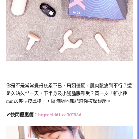
你是不是常常覺得疲累不已，肩頸僵硬，肌肉酸痛到不行？還
是久站久坐一天，下半身及小腿腫脹難受？買一支「新小捶
miniX美型按摩槍」，隨時隨地都能幫你按摩紓壓。
✔快閃優惠價：
https://lihi1.cc/bZB8d