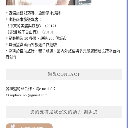
* 資深旅遊部落客／旅遊講座講師
* 出版兩本旅遊專書：
《中東的美麗與哀愁》（2017）
《非洲 親子自由行》（2018）
* 足跡遍及 50 多國、超過 200 個城市
* 具備豐富國內外旅遊合作經驗
* 深耕於自助旅行、親子旅遊、國內外旅宿與多元旅遊體驗之跨平台內
容創作
聯繫CONTACT
各項邀約與合作，請e-mail至：
✉
sophiee327@gmail.com
您的支持是我寫文的動力 謝謝您