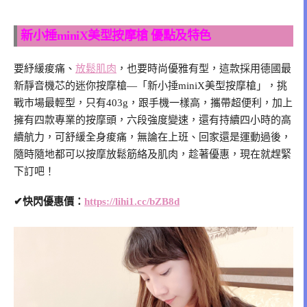
新小捶miniX美型按摩槍 優點及特色
要紓緩痠痛、
放鬆肌肉
，也要時尚優雅有型，這款採用德國最
新靜音機芯的迷你按摩槍—「新小捶miniX美型按摩槍」，挑
戰市場最輕型，只有403g，跟手機一樣高，攜帶超便利，加上
擁有四款專業的按摩頭，六段強度變速，還有持續四小時的高
續航力，可舒緩全身痠痛，無論在上班、回家還是運動過後，
隨時隨地都可以按摩放鬆筋絡及肌肉，趁著優惠，現在就趕緊
下訂吧！
✔快閃優惠價：
https://lihi1.cc/bZB8d