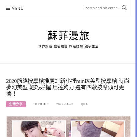
Skip
MENU
to
content
蘇菲漫旅
世界旅遊 住宿體驗 旅遊體驗 親子生活
2020筋絡按摩槍推薦》新小捶miniX美型按摩槍 時尚
夢幻美型 輕巧好握 馬達夠力 還有四款按摩頭可更
換！
生活分享
SOPHIEE
2022-01-28
0