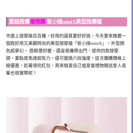
筋絡按摩
槍推薦
新小捶miniX
美型按摩槍
市面上按摩槍百百種，好用的還真要好好挑，今天要來推薦一
個既好用又美觀時尚的美型按摩槍「新小捶miniX」，外型顏
色超夢幻， 既輕便好握，還容易攜帶出門，提供四款按摩
頭，重點是馬達超有力，還可變換六段強度。這次團購價格上
極優惠，趁著領完紅包，買來犒賞自己或是當禮物贈送家人長
輩也很實際呢！