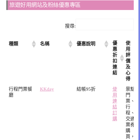
旅遊好用網站及粉絲優惠專區
搜尋:
優
使
種類
名稱
優惠說明
惠
用
折
評
扣
價
連
及
結
心
得
優
使
種類
名稱
優惠說明
行程門票餐
KKday
結帳95折
使
景點
惠
用
廳
用
門
折
評
連
票、
扣
價
結
行
連
及
訂
程、
結
心
購
交通
得
票券
購
買，