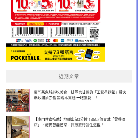
近期文章
廈門萬象城必吃美食｜排隊也甘願的「王繁星麵館」猛火
爆炒濃油赤醬 銷魂本幫麵 一吃就愛上！
【廈門住宿推薦】地鐵出站2分鐘！高CP值寶藏「雲睿酒
店」，配備智能管家，質感旅行就住這裡！