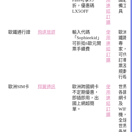
折，優惠碼
連
備工
LX5OFF
結
具
訂
購
歐鐵通行證
飛達旅遊
輸入代碼
使
歐洲
「Sophieekid」
用
鐵路
可折抵6歐元開
連
專
票手續費
結
家，
訂
可代
購
訂車
票及
規劃
行程
歐洲SIM卡
翔翼通訊
歐洲跨國網卡
使
世界
不定期優惠，
用
各國
即插即用，出
連
網卡
國上網超簡
結
及
單。
訂
WIFI
購
機，
全球
世界
各地