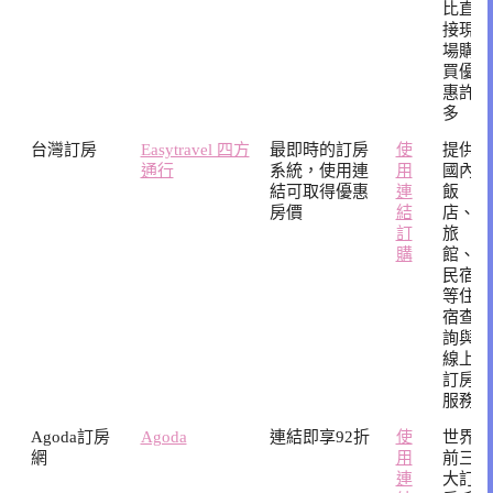
比直
接現
場購
買優
惠許
多
台灣訂房
Easytravel 四方
最即時的訂房
使
提供
通行
系統，使用連
用
國內
結可取得優惠
連
飯
房價
結
店、
訂
旅
購
館、
民宿
等住
宿查
詢與
線上
訂房
服務
Agoda訂房
Agoda
連結即享92折
使
世界
網
用
前三
連
大訂