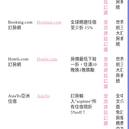
結
房系
訂
統
購
Booking.com
Booking.com
全球精選住宿
使
世界
訂房網
至少折 15%
用
前三
連
大訂
結
房系
訂
統
購
Hotels.com
Hotels.com
房價最低下殺
使
世界
訂房網
一折，住滿10
用
前三
晚換1晚獎勵
連
大訂
結
房系
訂
統
購
AsiaYo亞洲
AsiaYo
訂房輸
使
全中
住宿
入"sophiee"所
用
文介
有住宿現折
連
面
5%off！
結
免訂
訂
房服
購
務費
中文