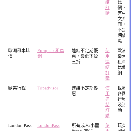
結
比
訂
價，
購
有中
文介
面，
不定
期優
惠
歐洲租車比
Europcar 租車
連結不定期優
使
歐洲
價
網
惠，最低下殺
用
最大
三折
連
租車
結
比價
訂
網
購
歐美行程
Tripadvisor
連結不定期優
使
世界
惠
用
各國
連
行程
結
及活
訂
動
購
London Pass
LondonPass
所有成人/小童
使
玩英
Pass可享95
用
國必