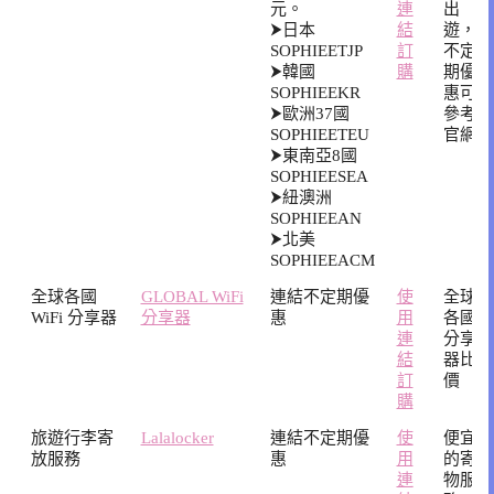
元。
連
出
⮞日本
結
遊，
SOPHIEETJP
訂
不定
⮞韓國
購
期優
SOPHIEEKR
惠可
⮞歐洲37國
參考
SOPHIEETEU
官網
⮞東南亞8國
SOPHIEESEA
⮞紐澳洲
SOPHIEEAN
⮞北美
SOPHIEEACM
全球各國
GLOBAL WiFi
連結不定期優
使
全球
WiFi 分享器
分享器
惠
用
各國
連
分享
結
器比
訂
價
購
旅遊行李寄
Lalalocker
連結不定期優
使
便宜
放服務
惠
用
的寄
連
物服