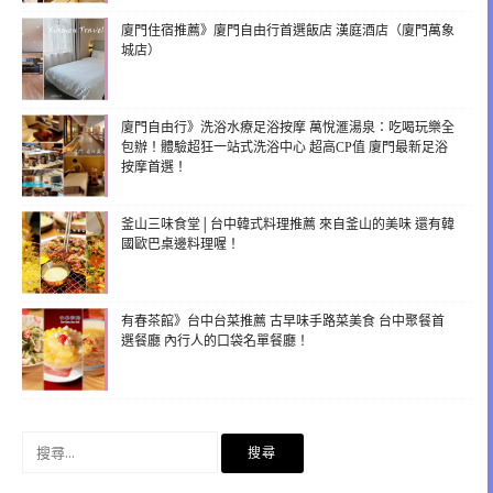
廈門住宿推薦》廈門自由行首選飯店 漢庭酒店（廈門萬象
城店）
廈門自由行》洗浴水療足浴按摩 萬悅滙湯泉：吃喝玩樂全
包辦！體驗超狂一站式洗浴中心 超高CP值 廈門最新足浴
按摩首選！
釜山三味食堂│台中韓式料理推薦 來自釜山的美味 還有韓
國歐巴桌邊料理喔！
有春茶館》台中台菜推薦 古早味手路菜美食 台中聚餐首
選餐廳 內行人的口袋名單餐廳！
搜
尋
關