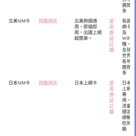
選擇
多
北美SIM卡
翔翼通訊
北美跨國通
使
各國
用，即插即
用
網卡
用，出國上網
連
及
超簡單。
結
WIFI
訂
機，
購
全球
世界
各地
選擇
多
日本SIM卡
翔翼通訊
日本上網卡
使
日本
用
上網
連
專
結
用，
訂
流量
購
穩定
順暢
吃到
飽