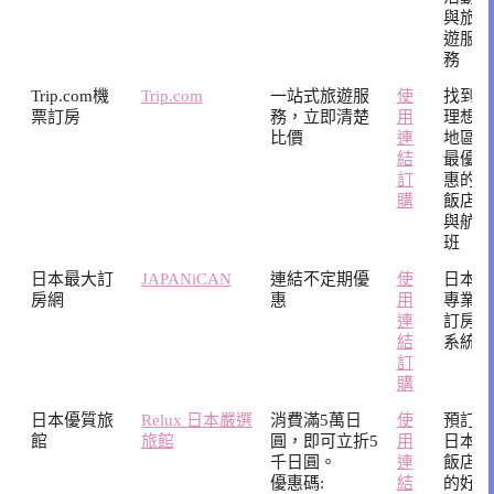
與旅
遊服
務
Trip.com機
Trip.com
一站式旅遊服
使
找到
票訂房
務，立即清楚
用
理想
比價
連
地區
結
最優
訂
惠的
購
飯店
與航
班
日本最大訂
JAPANiCAN
連結不定期優
使
日本
房網
惠
用
專業
連
訂房
結
系統
訂
購
日本優質旅
Relux 日本嚴選
消費滿5萬日
使
預訂
館
旅館
圓，即可立折5
用
日本
千日圓。
連
飯店
優惠碼:
結
的好