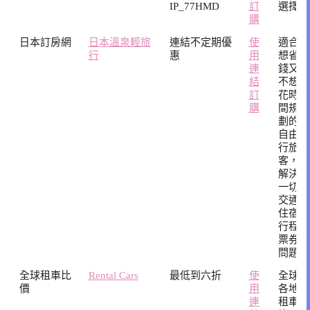
IP_77HMD
訂
選擇
購
日本訂房網
日本溫泉輕旅
連結不定期優
使
適合
行
惠
用
想省
連
錢又
結
不想
訂
花時
購
間規
劃的
自由
行旅
客，
解決
一切
交通
住宿
行程
票券
問題
全球租車比
Rental Cars
最低到六折
使
全球
價
用
各地
連
租車