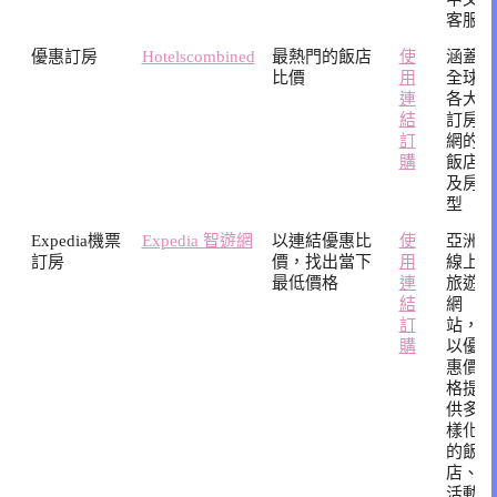
客服
優惠訂房
Hotelscombined
最熱門的飯店
使
涵蓋
比價
用
全球
連
各大
結
訂房
訂
網的
購
飯店
及房
型
Expedia機票
Expedia 智遊網
以連結優惠比
使
亞洲
訂房
價，找出當下
用
線上
最低價格
連
旅遊
結
網
訂
站，
購
以優
惠價
格提
供多
樣化
的飯
店、
活動