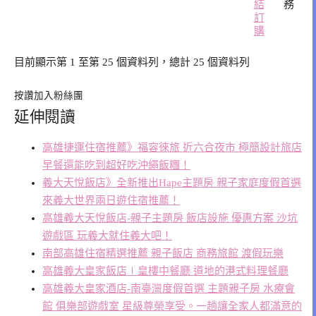
結
務
訂
購
目前顯示第 1 至第 25 個資料列，總計 25 個資料列
按讚加入粉絲團
延伸閱讀
高雄捷運住宿推薦》福容徠旅 近六合夜市 極簡設計旅店
早餐還能吃到超好吃沖繩飯糰！
義大天悅飯店》全新推出Hape主題房 親子家庭度假首選
來義大世界兩日遊住宿推薦！
高雄義大天悅飯店-親子主題房 飯店設施 優惠方案 沙坑
遊戲區 玩義大就住義大吧！
南部高雄住宿精選推薦 親子飯店 商務旅館 渡假玩樂
高雄義大皇家飯店∣皇樓中餐廳 道地的港式料理餐廳
高雄義大皇家酒店-南臺灣度假首選 主題親子房 水療會
館 俱樂部遊戲室 星級尊榮享受。一趟讓全家人都滿意的