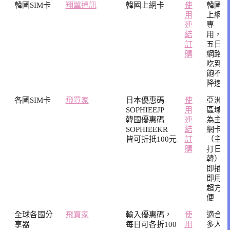
韓國SIM卡
翔翼通訊
韓國上網卡
使
韓國
用
上網
連
專
結
用，
訂
五日
購
網路
吃到
飽不
降速
各國SIM卡
飛買家
日本優惠碼
使
亞洲
SOPHIEEJP
用
區域
韓國優惠碼
連
為主
SOPHIEEKR
結
網卡
皆可折抵100元
訂
（主
購
打日
韓）
即插
即用
超方
便
全球各國分
飛買家
輸入優惠碼，
使
適合
享器
每日可各折100
用
多人