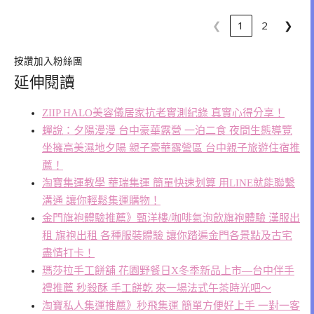
❮
1
2
❯
按讚加入粉絲團
延伸閱讀
ZIIP HALO美容儀居家抗老實測紀錄 真實心得分享！
蟬說：夕陽漫漫 台中豪華露營 一泊二食 夜間生態導覽
坐擁高美濕地夕陽 親子豪華露營區 台中親子旅遊住宿推
薦！
淘寶集運教學 華瑞集運 簡單快速划算 用LINE就能聯繫
溝通 讓你輕鬆集運購物！
金門旗袍體驗推薦》甄洋樓/咖啡氣泡飲旗袍體驗 漢服出
租 旗袍出租 各種服裝體驗 讓你踏遍金門各景點及古宅
盡情打卡！
瑪莎拉手工餅舖 花園野餐日X冬季新品上市—台中伴手
禮推薦 秒殺酥 手工餅乾 來一場法式午茶時光吧〜
淘寶私人集運推薦》秒飛集運 簡單方便好上手 一對一客