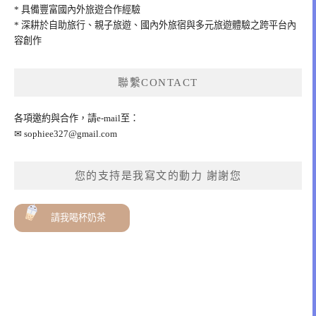
* 具備豐富國內外旅遊合作經驗
* 深耕於自助旅行、親子旅遊、國內外旅宿與多元旅遊體驗之跨平台內
容創作
聯繫CONTACT
各項邀約與合作，請e-mail至：
✉
sophiee327@gmail.com
您的支持是我寫文的動力 謝謝您
請我喝杯奶茶