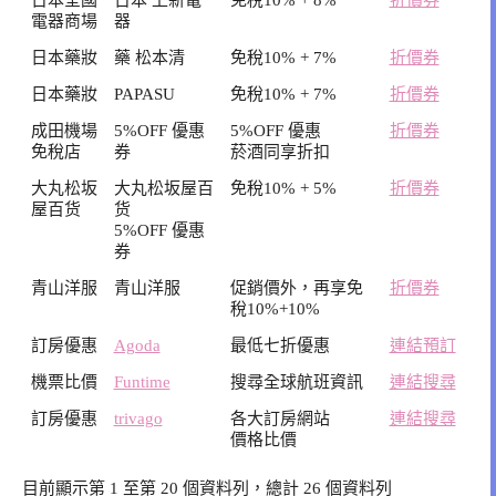
電器商場
器
日本藥妝
藥 松本清
免稅10% + 7%
折價券
日本藥妝
PAPASU
免稅10% + 7%
折價券
成田機場
5%OFF 優惠
5%OFF 優惠
折價券
免稅店
券
菸酒同享折扣
大丸松坂
大丸松坂屋百
免稅10% + 5%
折價券
屋百货
货
5%OFF 優惠
券
青山洋服
青山洋服
促銷價外，再享免
折價券
稅10%+10%
訂房優惠
Agoda
最低七折優惠
連結預訂
機票比價
Funtime
搜尋全球航班資訊
連結搜尋
訂房優惠
trivago
各大訂房網站
連結搜尋
價格比價
目前顯示第 1 至第 20 個資料列，總計 26 個資料列