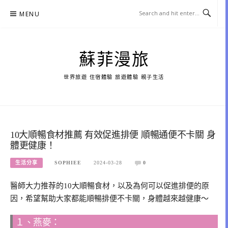
Skip
MENU
to
content
蘇菲漫旅
世界旅遊 住宿體驗 旅遊體驗 親子生活
10大順暢食材推薦 有效促進排便 順暢通便不卡關 身
體更健康！
生活分享
SOPHIEE
2024-03-28
0
醫師大力推荐的10大順暢食材，以及為何可以促進排便的原
因，希望幫助大家都能順暢排便不卡關，身體越來越健康～
１、燕麥：