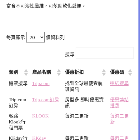
富含不可溶性纖維，可幫助軟化糞便。
每頁顯示
個資料列
搜尋:
類別
產品名稱
優惠折扣
優惠碼
機票搜尋
Trip.com
找到全球最便宜航
連結搜尋
班資訊
Trip.com
Trip.com訂房
房型多 即時優惠資
優惠連結
訂房
訊
搜尋
客路
KLOOK
每週二更新
每週二更
Klook行
新
程門票
KKday行
KKday
每週二更新
每週二更