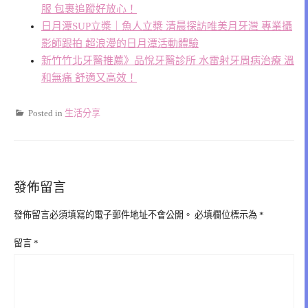
服 包裹追蹤好放心！
日月潭SUP立槳｜魚人立槳 清晨探訪唯美月牙灣 專業攝
影師跟拍 超浪漫的日月潭活動體驗
新竹竹北牙醫推薦》品悅牙醫診所 水雷射牙周病治療 溫
和無痛 舒適又高效！
Posted in
生活分享
發佈留言
發佈留言必須填寫的電子郵件地址不會公開。
必填欄位標示為
*
留言
*