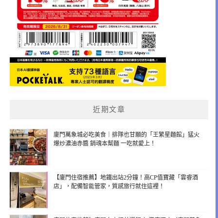
近期文章
廈門萬象城必吃美食｜排隊也甘願的「王繁星麵館」猛火
爆炒濃油赤醬 銷魂本幫麵 一吃就愛上！
【廈門住宿推薦】地鐵出站2分鐘！高CP值寶藏「雲睿酒
店」，配備智能管家，質感旅行就住這裡！