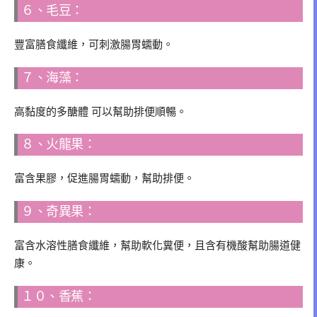
６、毛豆：
豐富膳食纖維，可刺激腸胃蠕動。
７、海藻：
高黏度的多醣體 可以幫助排便順暢。
８、火龍果：
富含果膠，促進腸胃蠕動，幫助排便。
９、奇異果：
富含水溶性膳食纖維，幫助軟化糞便，且含有機酸幫助腸道健
康。
１０、香蕉：