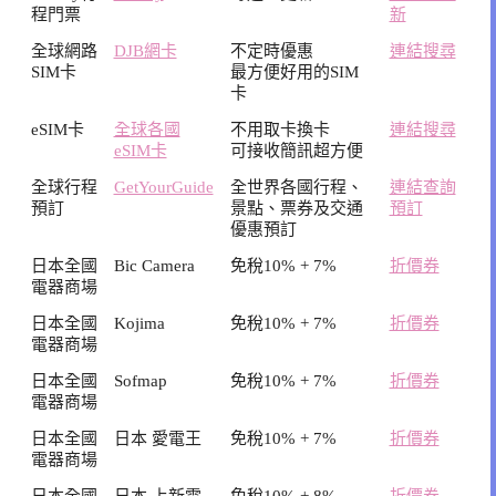
程門票
新
全球網路
DJB網卡
不定時優惠
連結搜尋
SIM卡
最方便好用的SIM
卡
eSIM卡
全球各國
不用取卡換卡
連結搜尋
eSIM卡
可接收簡訊超方便
全球行程
GetYourGuide
全世界各國行程、
連結查詢
預訂
景點、票券及交通
預訂
優惠預訂
日本全國
Bic Camera
免稅10% + 7%
折價券
電器商場
日本全國
Kojima
免稅10% + 7%
折價券
電器商場
日本全國
Sofmap
免稅10% + 7%
折價券
電器商場
日本全國
日本 愛電王
免稅10% + 7%
折價券
電器商場
日本全國
日本 上新電
免稅10% + 8%
折價券