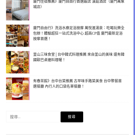
廈門住宿推薦》廈門自由行首選飯店 漢庭酒店（廈門萬象
城店）
廈門自由行》洗浴水療足浴按摩 萬悅滙湯泉：吃喝玩樂全
包辦！體驗超狂一站式洗浴中心 超高CP值 廈門最新足浴
按摩首選！
釜山三味食堂│台中韓式料理推薦 來自釜山的美味 還有韓
國歐巴桌邊料理喔！
有春茶館》台中台菜推薦 古早味手路菜美食 台中聚餐首
選餐廳 內行人的口袋名單餐廳！
搜
尋
關
鍵