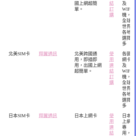
國上網超簡
結
及
單。
訂
WIFI
購
機，
全球
世界
各地
選擇
多
北美SIM卡
翔翼通訊
北美跨國通
使
各國
用，即插即
用
網卡
用，出國上網
連
及
超簡單。
結
WIFI
訂
機，
購
全球
世界
各地
選擇
多
日本SIM卡
翔翼通訊
日本上網卡
使
日本
用
上網
連
專
結
用，