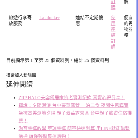
訂
價
購
旅遊行李寄
Lalalocker
連結不定期優
使
便宜
放服務
惠
用
的寄
連
物服
結
務
訂
購
目前顯示第 1 至第 25 個資料列，總計 25 個資料列
按讚加入粉絲團
延伸閱讀
ZIIP HALO美容儀居家抗老實測紀錄 真實心得分享！
蟬說：夕陽漫漫 台中豪華露營 一泊二食 夜間生態導覽
坐擁高美濕地夕陽 親子豪華露營區 台中親子旅遊住宿推
薦！
淘寶集運教學 華瑞集運 簡單快速划算 用LINE就能聯繫
溝通 讓你輕鬆集運購物！