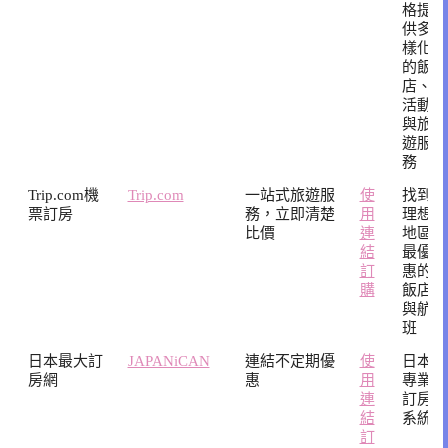
格提
供多
樣化
的飯
店、
活動
與旅
遊服
務
Trip.com機
Trip.com
一站式旅遊服
使
找到
票訂房
務，立即清楚
用
理想
比價
連
地區
結
最優
訂
惠的
購
飯店
與航
班
日本最大訂
JAPANiCAN
連結不定期優
使
日本
房網
惠
用
專業
連
訂房
結
系統
訂