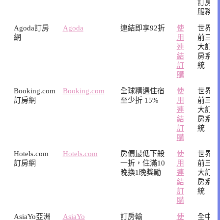
訂房
服務
Agoda訂房
Agoda
連結即享92折
使
世界
網
用
前三
連
大訂
結
房系
訂
統
購
Booking.com
Booking.com
全球精選住宿
使
世界
訂房網
至少折 15%
用
前三
連
大訂
結
房系
訂
統
購
Hotels.com
Hotels.com
房價最低下殺
使
世界
訂房網
一折，住滿10
用
前三
晚換1晚獎勵
連
大訂
結
房系
訂
統
購
AsiaYo亞洲
AsiaYo
訂房輸
使
全中