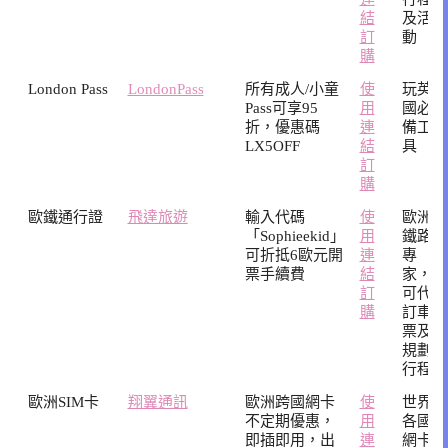
結
及活
訂
動
購
London Pass
LondonPass
所有成人/小童
使
玩英
Pass可享95
用
國必
折，優惠碼
連
備工
LX5OFF
結
具
訂
購
歐鐵通行證
飛達旅遊
輸入代碼
使
歐洲
「Sophieekid」
用
鐵路
可折抵6歐元開
連
專
票手續費
結
家，
訂
可代
購
訂車
票及
規劃
行程
歐洲SIM卡
翔翼通訊
歐洲跨國網卡
使
世界
不定期優惠，
用
各國
即插即用，出
連
網卡