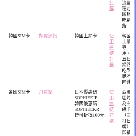
訂
流量
購
穩定
順暢
吃到
飽
韓國SIM卡
翔翼通訊
韓國上網卡
使
韓國
用
上網
連
專
結
用，
訂
五日
購
網路
吃到
飽不
降速
各國SIM卡
飛買家
日本優惠碼
使
亞洲
SOPHIEEJP
用
區域
韓國優惠碼
連
為主
SOPHIEEKR
結
網卡
皆可折抵100元
訂
（主
購
打日
韓）
即插