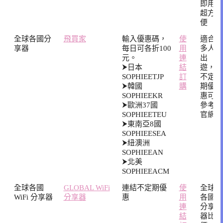
即用
超方
便
全球各國分
飛買家
輸入優惠碼，
使
適合
享器
每日可各折100
用
多人
元。
連
出
⮞日本
結
遊，
SOPHIEETJP
訂
不定
⮞韓國
購
期優
SOPHIEEKR
惠可
⮞歐洲37國
參考
SOPHIEETEU
官網
⮞東南亞8國
SOPHIEESEA
⮞紐澳洲
SOPHIEEAN
⮞北美
SOPHIEEACM
全球各國
GLOBAL WiFi
連結不定期優
使
全球
WiFi 分享器
分享器
惠
用
各國
連
分享
結
器比