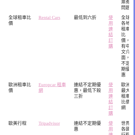
票券
問題
全球租車比
Rental Cars
最低到六折
使
全球
價
用
各地
連
租車
結
比
訂
價，
購
有中
文介
面，
不定
期優
惠
歐洲租車比
Europcar 租車
連結不定期優
使
歐洲
價
網
惠，最低下殺
用
最大
三折
連
租車
結
比價
訂
網
購
歐美行程
Tripadvisor
連結不定期優
使
世界
惠
用
各國
連
行程