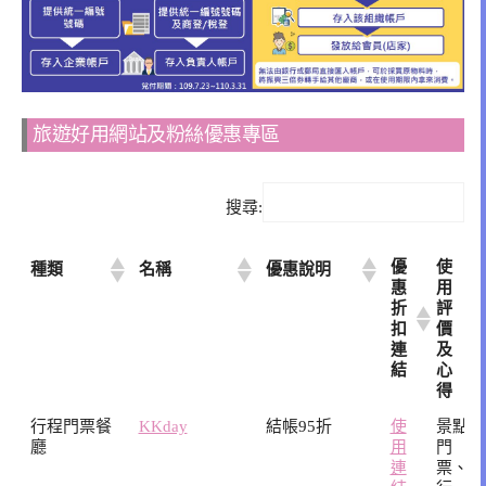
旅遊好用網站及粉絲優惠專區
搜尋:
優
使
種類
名稱
優惠說明
惠
用
折
評
扣
價
連
及
結
心
得
優
使
種類
名稱
優惠說明
行程門票餐
KKday
結帳95折
使
景點
惠
用
廳
用
門
折
評
連
票、
扣
價