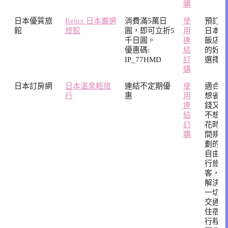
購
日本優質旅
Relux 日本嚴選
消費滿5萬日
使
預訂
館
旅館
圓，即可立折5
用
日本
千日圓。
連
飯店
優惠碼:
結
的好
IP_77HMD
訂
選擇
購
日本訂房網
日本溫泉輕旅
連結不定期優
使
適合
行
惠
用
想省
連
錢又
結
不想
訂
花時
購
間規
劃的
自由
行旅
客，
解決
一切
交通
住宿
行程