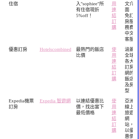
住宿
入"sophiee"所
用
文介
有住宿現折
連
面
5%off！
結
免訂
訂
房服
購
務費
中文
客服
優惠訂房
Hotelscombined
最熱門的飯店
使
涵蓋
比價
用
全球
連
各大
結
訂房
訂
網的
購
飯店
及房
型
Expedia機票
Expedia 智遊網
以連結優惠比
使
亞洲
訂房
價，找出當下
用
線上
最低價格
連
旅遊
結
網
訂
站，
購
以優
惠價