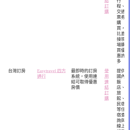
結
行
連
及
訂
程、
結
心
購
交通
得
票券
購
買，
比直
接現
場購
買優
惠許
多
台灣訂房
Easytravel 四方
最即時的訂房
使
提供
通行
系統，使用連
用
國內
結可取得優惠
連
飯
房價
結
店、
訂
旅
購
館、
民宿
等住
宿查
詢與
線上