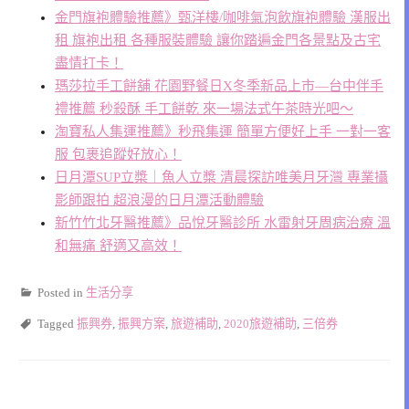
金門旗袍體驗推薦》甄洋樓/咖啡氣泡飲旗袍體驗 漢服出
租 旗袍出租 各種服裝體驗 讓你踏遍金門各景點及古宅
盡情打卡！
瑪莎拉手工餅舖 花園野餐日X冬季新品上市—台中伴手
禮推薦 秒殺酥 手工餅乾 來一場法式午茶時光吧〜
淘寶私人集運推薦》秒飛集運 簡單方便好上手 一對一客
服 包裹追蹤好放心！
日月潭SUP立槳｜魚人立槳 清晨探訪唯美月牙灣 專業攝
影師跟拍 超浪漫的日月潭活動體驗
新竹竹北牙醫推薦》品悅牙醫診所 水雷射牙周病治療 溫
和無痛 舒適又高效！
Posted in
生活分享
Tagged
振興券
,
振興方案
,
旅遊補助
,
2020旅遊補助
,
三倍券