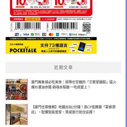
近期文章
廈門萬象城必吃美食｜排隊也甘願的「王繁星麵館」猛火
爆炒濃油赤醬 銷魂本幫麵 一吃就愛上！
【廈門住宿推薦】地鐵出站2分鐘！高CP值寶藏「雲睿酒
店」，配備智能管家，質感旅行就住這裡！