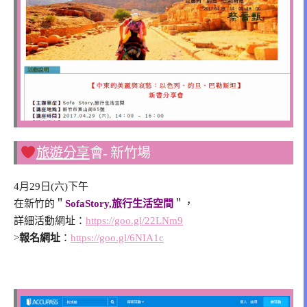
旅遊分享
會- 新竹場
4月29日(六)下午
在新竹的＂
SofaStory,旅行生活空間
＂，
詳細活動網址：
https://goo.gl/22LNm9
>
報名網址
：
https://goo.gl/6NIA1c