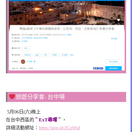
旅遊分享會- 台中場
5月06日(六)晚上
在台中西區的＂
ExT尋嚐
＂，
詳細活動網址：
https://goo.gl/2GzWuf