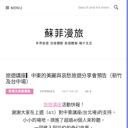
Skip
MENU
to
content
蘇菲漫旅
世界旅遊 住宿體驗 旅遊體驗 親子生活
旅遊講座▎中東的美麗與哀愁旅遊分享會預告（新竹
及台中場）
新書及旅遊講座
SOPHIEE
2017-04-10
0
旅遊講座
活動快報！
謝謝大家在上週（4/1）對中東講座(台北場)的支持，
小小的場地，擠進了超過40個人來聆聽，
一同進入阿拉伯的奇幻世界，