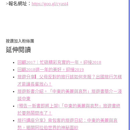
>報名網址：
https://goo.gl/cyast4
按讚加入粉絲團
延伸閱讀
回顧2017︱忙碌精彩充實的一年。迎接2018
回顧2018這一年的美好。迎接2019
旅遊分享▎父母反對的旅行該如何克服？出國旅行怎樣
才能讓長輩放心！
旅遊新書介紹。「中東的美麗與哀愁」旅遊書簡介－淺
談中東
[預告－新書即將上架]「中東的美麗與哀愁」旅遊書終
於要熱鬧問市了！
旅行講座分享》背包客的旅遊日記：中東的美麗與哀
愁，揭開阿拉伯世界的神秘面紗