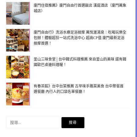
廈門住宿推薦》廈門自由行首選飯店 漢庭酒店（廈門萬象
城店）
廈門自由行》洗浴水療足浴按摩 萬悅滙湯泉：吃喝玩樂全
包辦！體驗超狂一站式洗浴中心 超高CP值 廈門最新足浴
按摩首選！
釜山三味食堂│台中韓式料理推薦 來自釜山的美味 還有韓
國歐巴桌邊料理喔！
有春茶館》台中台菜推薦 古早味手路菜美食 台中聚餐首
選餐廳 內行人的口袋名單餐廳！
搜
尋
關