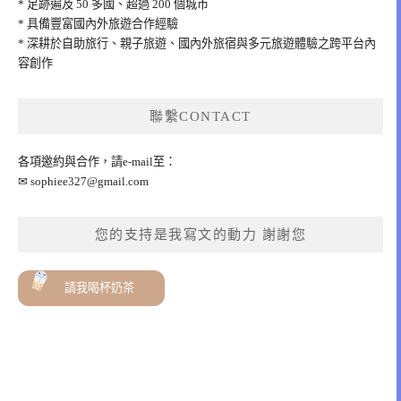
* 足跡遍及 50 多國、超過 200 個城市
* 具備豐富國內外旅遊合作經驗
* 深耕於自助旅行、親子旅遊、國內外旅宿與多元旅遊體驗之跨平台內
容創作
聯繫CONTACT
各項邀約與合作，請e-mail至：
✉
sophiee327@gmail.com
您的支持是我寫文的動力 謝謝您
請我喝杯奶茶