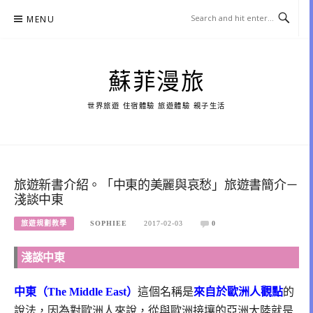
Skip
MENU
to
content
蘇菲漫旅
世界旅遊 住宿體驗 旅遊體驗 親子生活
旅遊新書介紹。「中東的美麗與哀愁」旅遊書簡介－
淺談中東
旅遊規劃教學
SOPHIEE
2017-02-03
0
淺談中東
中東（The Middle East）
這個名稱是
來自於歐洲人觀點
的
說法，因為對歐洲人來說，從與歐洲接壤的亞洲大陸就是