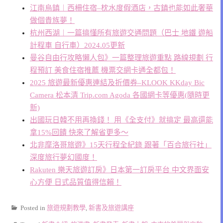
江南烏鎮︱西柵住宿–枕水度假酒店，古鎮也能如此奢華
做個貴族夢！
杭州西湖︱一篇搞懂所有旅遊交通問題（巴士 地鐵 遊船
計程車 自行車）2024.05更新
曼谷自由行攻略懶人包》一篇整理旅遊重點 路線規劃 行
程預訂 美食住宿推薦 機票交網卡通全都包！
2025 旅遊最新優惠連結及折價券–KLOOK KKday Bic
Camera 松本清 Trip.com Agoda 各國網卡等優惠(隨時更
新)
出國玩日韓不用再換錢！ 用《全支付》就搞定 最高還能
拿15%回饋 快來了解省更多～
北非摩洛哥旅遊》15天行程全紀錄 跟著「百合旅行社」
深度旅行夢幻國度！
Rakuten 樂天旅遊訂房》日本第一訂房平台 中文界面安
心方便 日式品質值得信賴！
Posted in
旅遊規劃教學
,
新書及旅遊講座