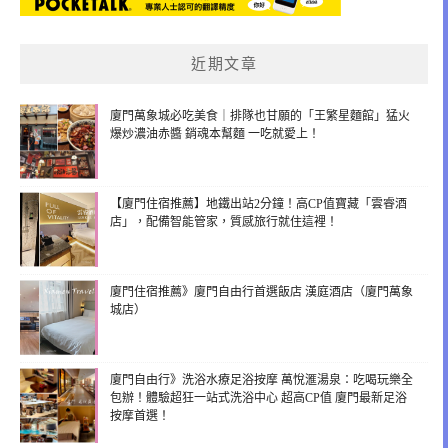
近期文章
廈門萬象城必吃美食｜排隊也甘願的「王繁星麵館」猛火
爆炒濃油赤醬 銷魂本幫麵 一吃就愛上！
【廈門住宿推薦】地鐵出站2分鐘！高CP值寶藏「雲睿酒
店」，配備智能管家，質感旅行就住這裡！
廈門住宿推薦》廈門自由行首選飯店 漢庭酒店（廈門萬象
城店）
廈門自由行》洗浴水療足浴按摩 萬悅滙湯泉：吃喝玩樂全
包辦！體驗超狂一站式洗浴中心 超高CP值 廈門最新足浴
按摩首選！