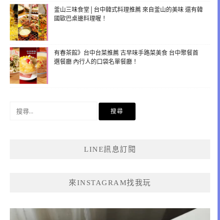
釜山三味食堂│台中韓式料理推薦 來自釜山的美味 還有韓
國歐巴桌邊料理喔！
有春茶館》台中台菜推薦 古早味手路菜美食 台中聚餐首
選餐廳 內行人的口袋名單餐廳！
搜
尋
關
鍵
LINE訊息訂閱
字:
來INSTAGRAM找我玩