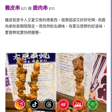
雞皮串
鹿肉串
$25 與
$35
雞皮就是令人又愛又恨的壞東西，很罪惡卻又好好吃啊~ 而鹿
肉串則是期間限定，用孜然粉去調味，有蒙古原野的好滋味，
要嘗鮮就要快把握喔~