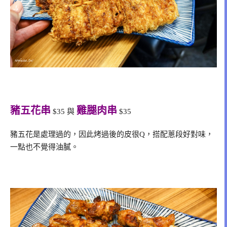
豬五花串
雞腿肉串
$35 與
$35
豬五花是處理過的，因此烤過後的皮很Q，搭配蔥段好對味，
一點也不覺得油膩。