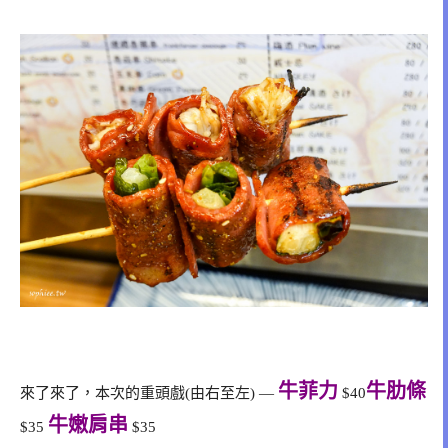
牛菲力
牛肋條
來了來了，本次的重頭戲(由右至左) —
$40
牛嫩肩串
$35
$35