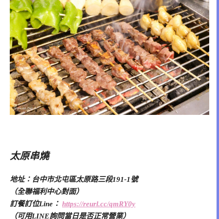
太原串燒
地址：台中市北屯區太原路三段191-1號
（全聯福利中心對面）
訂餐訂位Line：
https://reurl.cc/qmRY0y
（可用LINE詢問當日是否正常營業）