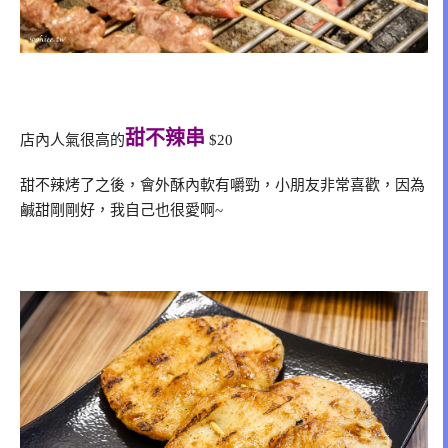
甜不辣串
店內人氣很高的
$20
甜不辣烤了之後，會外酥內軟有嚼勁，小朋友非常喜歡，因為
鹹甜剛剛好，我自己也很愛啊~