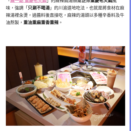
「
麻一點 重慶老火鍋
」的麻辣鍋湯頭屬
正宗重慶老火鍋
風
味，強調「
只涮不喝湯
」的川渝道地吃法，也就是將食材在麻
辣湯裡汆燙，過醬料後直接吃，麻辣的湯頭以多種辛香料及牛
油熬製，
重油重麻重香重辣
。