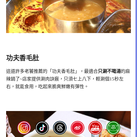
功夫香毛肚
這道許多老饕推薦的「功夫香毛肚」，最適合
只涮不喝湯
的麻
辣鍋了~店家提供涮肉訣竅，只須七上八下，輕涮個15秒左
右，就能食用，吃起來脆爽鮮嫩有彈性。