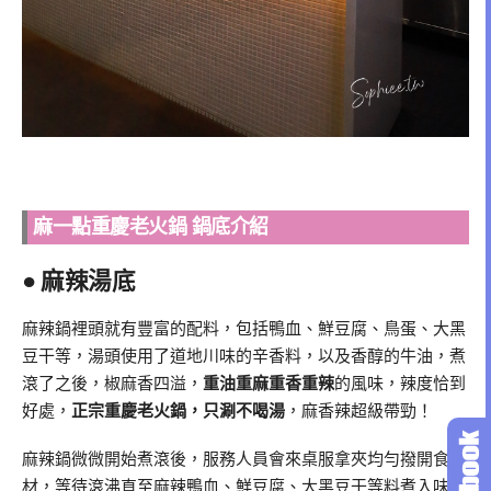
麻一點重慶老火鍋 鍋底介紹
● 麻辣湯底
麻辣鍋裡頭就有豐富的配料，包括鴨血、鮮豆腐、鳥蛋、大黑
豆干等，湯頭使用了道地川味的辛香料，以及香醇的牛油，煮
滾了之後，椒麻香四溢，
重油重麻重香重辣
的風味，辣度恰到
好處，
正宗重慶老火鍋，只涮不喝湯
，麻香辣超級帶勁！
麻辣鍋微微開始煮滾後，服務人員會來桌服拿夾均勻撥開食
材，等待滾沸直至麻辣鴨血、鮮豆腐、大黑豆干等料煮入味。