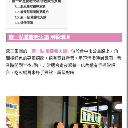
麻一點重慶老火鍋 特色飲品推薦
麻麻翡翠鹹檸凍飲
麻辣阿華田脆果醇奶
麻一點 重慶老火鍋
延伸閱讀
麻一點重慶老火鍋
用餐環境
鼎王集團的「
麻一點 重慶老火鍋
」位於台中市公益路上，角
間橘紅色的亮眼招牌，還有霓虹燈管，呈現活潑時尚氛圍，營
業時間到半夜2點，非常適合宵夜聚餐，店內還有手搖飲吧
台，吃火鍋再來杯手搖飲，超級對味。