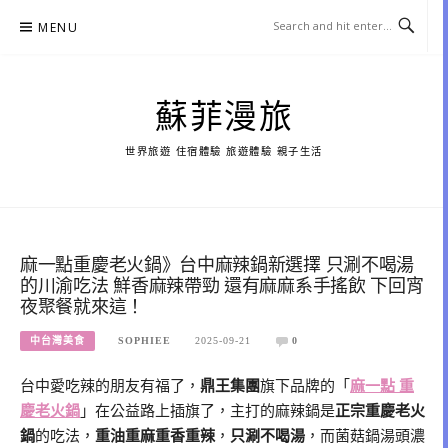
Skip
MENU
to
content
蘇菲漫旅
世界旅遊 住宿體驗 旅遊體驗 親子生活
麻一點重慶老火鍋》台中麻辣鍋新選擇 只涮不喝湯
的川渝吃法 鮮香麻辣帶勁 還有麻麻系手搖飲 下回宵
夜聚餐就來這！
中台灣美食
SOPHIEE
2025-09-21
0
台中愛吃辣的朋友有福了，
鼎王集團
旗下品牌的「
麻一點 重
慶老火鍋
」在公益路上插旗了，主打的麻辣鍋是
正宗重慶老火
鍋
的吃法，
重油重麻重香重辣
，
只涮不喝湯
，而菌菇鍋湯頭濃