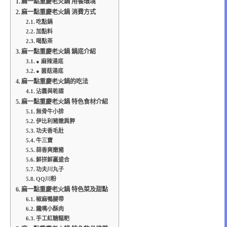
麻一點重慶老火鍋 用餐環境
麻一點重慶老火鍋 消費方式
吃點鍋
加點料
喝點茶
麻一點重慶老火鍋 鍋底介紹
● 麻辣湯底
● 菌菇湯底
麻一點重慶老火鍋的吃法
沾醬與乾碟
麻一點重慶老火鍋 特色食材介紹
無骨牛小排
伊比利豬嫩肩胛
功夫香毛肚
牛三寶
蒜香爽嫩豬
鮮拼鮮贏盛合
功夫川丸子
QQ川粉
麻一點重慶老火鍋 特色菜及甜點
椒麻鴨腱帶
饞嘴小酥肉
手工紅糖糍粑