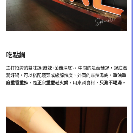
吃點鍋
主打招牌的雙味鍋(麻辣+菌菇湯底)，中間的是菌菇鍋，鍋底溫
潤好喝，可以搭配蔬菜或緩解辣度，外圍的麻辣湯底，
重油重
麻重香重辣
，是
正宗重慶老火鍋
，用來涮食材，
只涮不喝湯
。