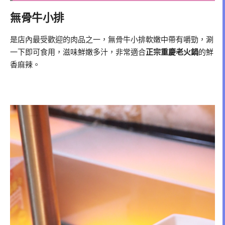
無骨牛小排
是店內最受歡迎的肉品之一，無骨牛小排軟嫩中帶有嚼勁，涮
一下即可食用，滋味鮮嫩多汁，非常適合
正宗重慶老火鍋
的鮮
香麻辣。