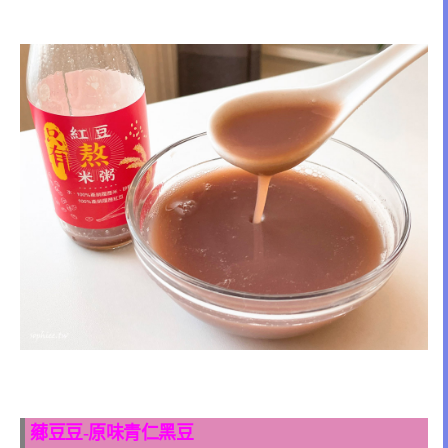
薌豆豆-原味青仁黑豆