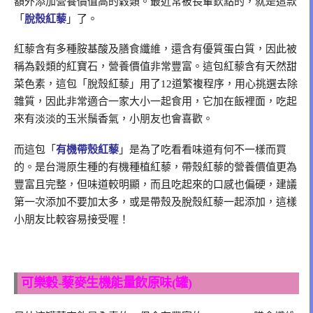
額外添加營養價值高的穀類。最近常被長輩欽點的，就是這款
「
脫殼紅
藜
」了。
紅藜含有多種胺基酸及膳食纖維，還含有優質蛋白質，因此被
稱為穀類的紅寶石，營養價值非常豐富。這包紅藜含有天然甜
菜色素，這包「脫殼紅藜」用了12道繁複程序，用心挑選去除
雜質，因此非常適合一家大小一起食用，它加在飯裡面，吃起
來有淡淡的玉米鬚香氣，小朋友也會喜歡。
而這包「
有機帶殼紅藜
」是為了吃看看味道有何不一樣而買
的。是台灣原生種的有機種植紅藜，帶殼紅藜的營養價值更為
豐富且完整，但味道較明顯，而且吃起來的口感也偏硬，建議
第一次添加不要加太多，或是帶殼及脫殼紅藜一起添加，這樣
小朋友比較容易接受喔！
可樂穀-藜麥生機能量飲原味(罐)