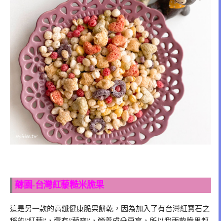
薌園-台灣紅藜糙米脆果
這是另一款的高纖健康脆果餅乾，因為加入了有台灣紅寶石之