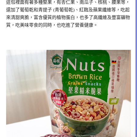
這包裡面有著多種堅果，有杏仁果、南瓜子、核桃、腰果等，
還加了葡萄乾和青提子 (青葡萄乾)、紅麴及蘋果纖維等，吃起
來清甜爽脆，富含優質的植物蛋白，也多了高纖維及豐富礦物
質，吃美味零食的同時，也吃進了營養健康。