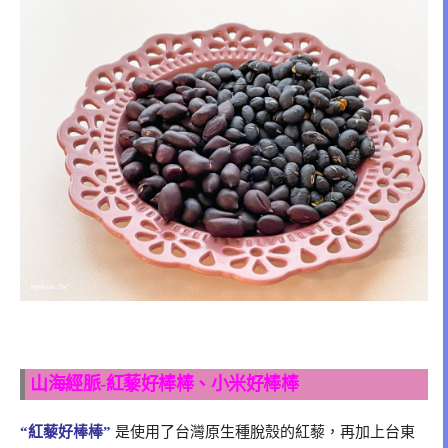
山海經脈-紅藜好棒棒、小米好棒棒
“紅藜好棒棒”
是使用了台灣原生種脫殼的紅藜，再加上台東