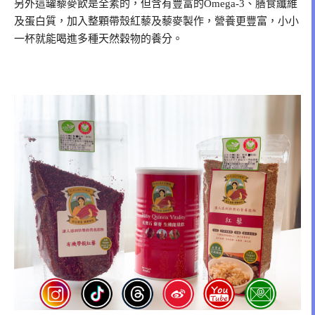
另外這罐藜麥飲是全素的，但含有豐富的Omega-3、膳食纖維
及蛋白質，加入整顆帶殼紅藜及藜麥製作，營養更豐富，小小
一杯就能喝進多種天然穀物的養分。