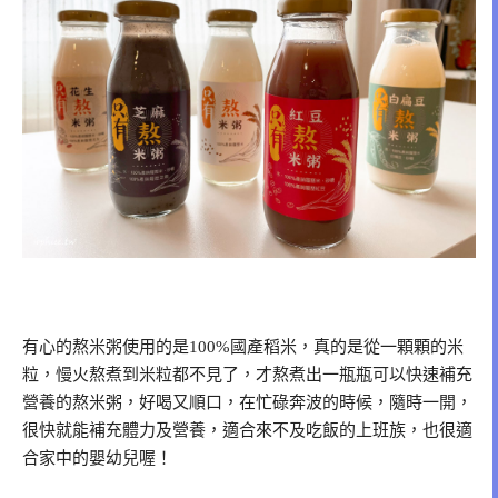
有心的熬米粥使用的是100%國產稻米，真的是從一顆顆的米
粒，慢火熬煮到米粒都不見了，才熬煮出一瓶瓶可以快速補充
營養的熬米粥，好喝又順口，在忙碌奔波的時候，隨時一開，
很快就能補充體力及營養，適合來不及吃飯的上班族，也很適
合家中的嬰幼兒喔！