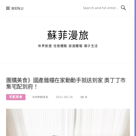
Skip
MENU
to
content
蘇菲漫旅
世界旅遊 住宿體驗 旅遊體驗 親子生活
團購美食》國產雜糧在家動動手就送到家 奧丁丁市
集宅配到府！
宅配美食
SOPHIEE
2021-09-26
0