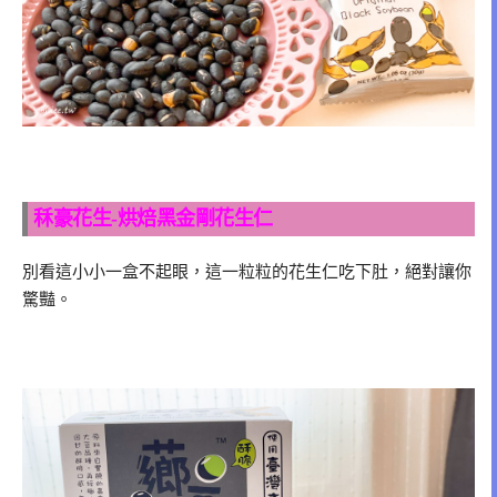
秝豪花生-烘焙黑金剛花生仁
別看這小小一盒不起眼，這一粒粒的花生仁吃下肚，絕對讓你
驚豔。