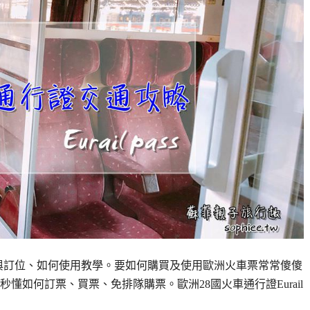
略、購買與訂位、如何使用教學。要如何購買及使用歐洲火車票常常傻傻
如何訂票、買票、免排隊購票。歐洲28國火車通行證Eurail