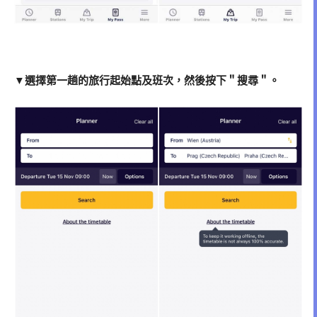
▼選擇第一趟的旅行起始點及班次，然後按下＂搜尋＂。