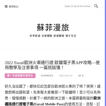
Skip
MENU
to
content
蘇菲漫旅
世界旅遊 住宿體驗 旅遊體驗 親子生活
2022 Eurail歐洲火車通行證 歐鐵電子票APP攻略—使
用教學及注意事項 一篇就搞懂！
第一次自助旅行系列文
SOPHIEE
2022-09-13
0
好久沒出國了，都快忘記怎麼在歐洲搭火車的了吧？哭哭！感
覺即將出國有望，先來幫大家複習一下歐鐵吧！至少可以先熟
悉，慢慢規劃，計畫下一趟的歐洲之旅。本篇將最新版的
歐洲
鐵路通行證電子票(Eurail Mobile Pass)
的使用方法、流程、訂