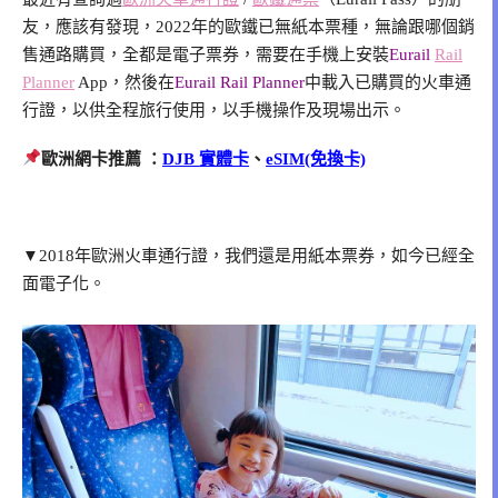
友，應該有發現，2022年的歐鐵已無紙本票種，無論跟哪個銷
售通路購買，全都是電子票券，需要在手機上安裝
Eurail
Rail
Planner
App，然後在
Eurail Rail Planner
中載入已購買的火車通
行證，以供全程旅行使用，以手機操作及現場出示。
歐洲網卡推薦 ：
DJB
實體卡
、
eSIM(免換卡)
▼2018年歐洲火車通行證，我們還是用紙本票券，如今已經全
面電子化。