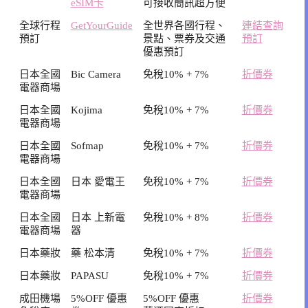
eSIM卡
可接收簡訊超方便
全球行程
GetYourGuide
全世界各國行程、
連結查詢
預訂
景點、票券及交通
預訂
優惠預訂
日本全國
Bic Camera
免稅10% + 7%
折價券
電器商場
日本全國
Kojima
免稅10% + 7%
折價券
電器商場
日本全國
Sofmap
免稅10% + 7%
折價券
電器商場
日本全國
日本 愛電王
免稅10% + 7%
折價券
電器商場
日本全國
日本 上新電
免稅10% + 8%
折價券
電器商場
器
日本藥妝
藥 松本清
免稅10% + 7%
折價券
日本藥妝
PAPASU
免稅10% + 7%
折價券
成田機場
5%OFF 優惠
5%OFF 優惠
折價券