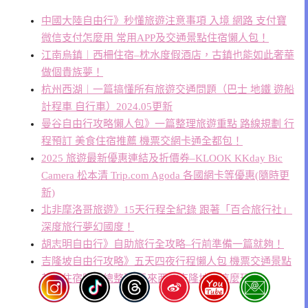
中國大陸自由行》秒懂旅遊注意事項 入境 網路 支付寶
微信支付怎麼用 常用APP及交通景點住宿懶人包！
江南烏鎮︱西柵住宿–枕水度假酒店，古鎮也能如此奢華
做個貴族夢！
杭州西湖︱一篇搞懂所有旅遊交通問題（巴士 地鐵 遊船
計程車 自行車）2024.05更新
曼谷自由行攻略懶人包》一篇整理旅遊重點 路線規劃 行
程預訂 美食住宿推薦 機票交網卡通全都包！
2025 旅遊最新優惠連結及折價券–KLOOK KKday Bic
Camera 松本清 Trip.com Agoda 各國網卡等優惠(隨時更
新)
北非摩洛哥旅遊》15天行程全紀錄 跟著「百合旅行社」
深度旅行夢幻國度！
胡志明自由行》自助旅行全攻略–行前準備一篇就夠！
吉隆坡自由行攻略》五天四夜行程懶人包 機票交通景點
美食住宿購物總整理 馬來西亞吉隆坡就這麼玩！