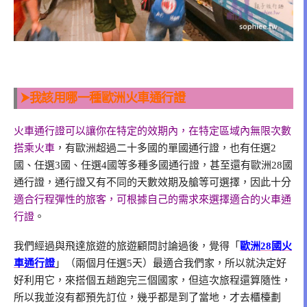
⮞我該用哪一種歐洲火車通行證
火車通行證可以讓你在特定的效期內，在特定區域內無限次數
搭乘火車
，有歐洲超過二十多國的單國通行證，也有任選2
國、任選3國、任選4國等多種多國通行證，甚至還有歐洲28國
通行證，通行證又有不同的天數效期及艙等可選擇，因此十分
適合行程彈性的旅客，可根據自己的需求來選擇適合的火車通
行證
。
我們經過與飛達旅遊的旅遊顧問討論過後，覺得「
歐洲28國火
車通行證
」（兩個月任選5天）最適合我們家，所以就決定好
好利用它，來搭個五趟跑完三個國家，但這次旅程還算隨性，
所以我並沒有都預先訂位，幾乎都是到了當地，才去櫃檯劃