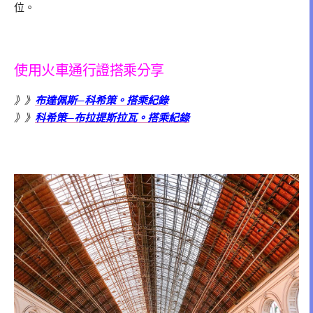
位。
使用火車通行證搭乘分享
》》
布達佩斯─科希策。搭乘紀錄
》》
科希策─布拉提斯拉瓦。搭乘紀錄