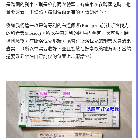
是跨國的列車，則是會有兩次驗票，有些車次在跨國之時，也
會要求看一下護照，這個偶爾是有的，請勿擔心。
例如我們這一趟是匈牙利的布達佩斯(Budapest)前往斯洛伐克
的科希策(Kosice)，所以在匈牙利的國境內會有一次查票，跨
過國境後，在斯洛伐克那端，還會有斯洛伐克的驗票人員過來
查票。（所以車票要收好，並且要放在好拿取的地方喔！當然
還要乖乖坐在自己訂位的位置上…廢話><）