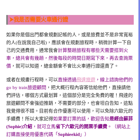
⮞我是否需要火車通行證
如果你是個出門都會規劃記帳的人，或是旅費並不是非常寬裕
的人(在說我自己啦)，應該會在規劃旅程時，稍微計算一下自
己的交通費用，通常我會
計算整趟旅程有哪些天需要搭到火
車，總共會有幾趟，然後每段的時間日期寫下來，再去查詢票
價
，就可以知道，總金額會不會比火車通行證還貴了。
或者在規畫行程時，可以
直接透過
飛達旅遊
，線上諮詢他們的
go by train旅遊顧問
，把大概行程內容寄信給他們，直接請他
們評估，哪個方式最划算，這個部分是完全免費的喔！飛達的
旅遊顧問不會強迫推銷，不需要的部分，也會坦白告知，這點
我覺得很不錯。目前有合作優惠可以使用，可以免除六歐元的
手續費！所以大家記得
如果要訂票的話，歡迎告知
是經由蘇菲
(Sophie)介紹
，就可立馬
省下六歐元的開票手續費
。（網站上
訂購直接使用優惠代碼「
Sophieekid
」）