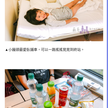
▲小饅頭最愛臥鋪車，可以一路搖搖晃晃到終站。