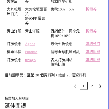
免稅店
券
菸酒同享折扣
大丸松坂
大丸松坂屋百
免稅10% + 5%
折價券
屋百货
货
5%OFF 優惠
券
青山洋服
青山洋服
促銷價外，再享免
折價券
稅10%+10%
訂房優惠
Agoda
最低七折優惠
連結預訂
機票比價
Funtime
搜尋全球航班資訊
連結搜尋
訂房優惠
trivago
各大訂房網站
連結搜尋
價格比價
目前顯示第 1 至第 20 個資料列，總計 26 個資料列
❮
1
2
❯
按讚加入粉絲團
延伸閱讀