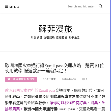
Skip
MENU
to
content
蘇菲漫旅
世界旅遊 住宿體驗 旅遊體驗 親子生活
歐洲28國火車通行證Eurail pass交通攻略｜購買 訂位
使用教學 暢遊歐洲一篇就搞定！
第一次自助旅行系列文
SOPHIEE
2018-10-06
0
歐洲28國火車通行證
Eurail pass
交通攻略、購買與訂位、如何
使用教學。要如何購買及使用
歐洲火車票
常常傻傻分不清？趕
緊來看這篇的介紹與教學，
讓你可以秒懂如何訂票、買票、免
排隊購票。
歐洲28國火車通行證Eurail pass
，交通攻略看一篇