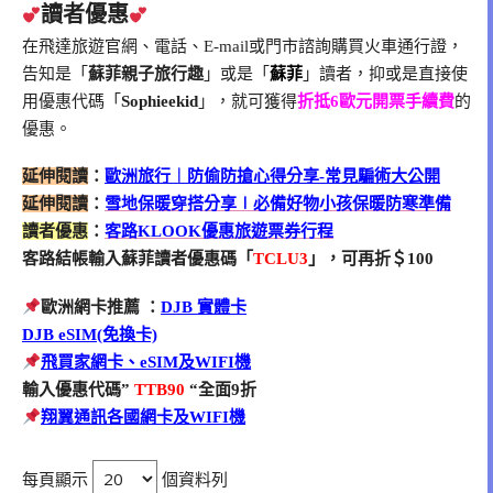
讀者優惠
在飛達旅遊官網、電話、E-mail或門市諮詢購買火車通行證，
告知是「
蘇菲親子旅行趣
」或是「
蘇菲
」讀者，抑或是直接使
用優惠代碼「
Sophieekid
」，就可獲得
折抵6歐元開票手續費
的
優惠。
延伸閱讀
：
歐洲旅行︱防偷防搶心得分享-常見騙術大公開
延伸閱讀
：
雪地保暖穿搭分享∣必備好物小孩保暖防寒準備
讀者優惠
：
客路KLOOK優惠旅遊票券行程
客路結帳輸入蘇菲讀者優惠碼「
TCLU3
」，可再折＄100
歐洲網卡推薦 ：
DJB
實體卡
DJB eSIM(免換卡)
飛買家網卡、eSIM及WIFI機
輸入優惠代碼”
TTB90
“全面9折
翔翼通訊各國網卡及WIFI機
每頁顯示
個資料列