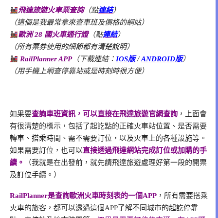
飛達旅遊火車票查詢
（點
連結
）
（這個是我最常拿來查車班及價格的網站）
歐洲 28 國火車通行證
（點
連結
）
（所有票券使用的細節都有清楚說明）
RailPlanner APP
（下載連結：
IOS版
/
ANDROID版
）
（用手機上網查停靠站或是時刻時很方便）
如果要
查詢車班資訊，可以直接在飛達旅遊官網查詢
，上面會
有很清楚的標示，包括了起訖點的正確火車站位置、是否需要
轉車、搭乘時間、需不需要訂位，以及火車上的各種設施等。
如果需要訂位，也可以
直接透過飛達網站完成訂位或加購的手
續。
（我就是在出發前，就先請飛達旅遊處理好第一段的開票
及訂位手續。）
RailPlanner是查詢歐洲火車時刻表的一個APP
，所有需要搭乘
火車的旅客，都可以透過這個APP了解不同城市的起訖停靠