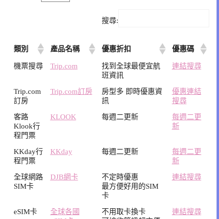
搜尋:
類別
產品名稱
優惠折扣
優惠碼
機票搜尋
Trip.com
找到全球最便宜航
連結搜尋
班資訊
Trip.com
Trip.com訂房
房型多 即時優惠資
優惠連結
訂房
訊
搜尋
客路
KLOOK
每週二更新
每週二更
Klook行
新
程門票
KKday行
KKday
每週二更新
每週二更
程門票
新
全球網路
DJB網卡
不定時優惠
連結搜尋
SIM卡
最方便好用的SIM
卡
eSIM卡
全球各國
不用取卡換卡
連結搜尋