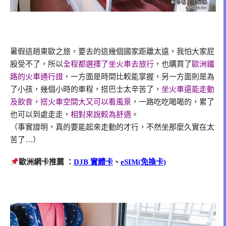
暑假這趟東歐之旅，要去的這幾個國家距離太遠，我怕大家屁
股受不了，所以
全程都選擇了坐火車去旅行
，也購買了
歐洲鐵
路的火車通行證
，一方面是時間比較能掌握，另一方面則是為
了小孩，幾個小時的車程，搭巴士太辛苦了，
坐火車還能走動
及飲食，搭火車空間大又可以看風景
，一路吃吃喝喝的，累了
也可以到處走走，
相對來說較為舒適
。
（事實證明，真的要能起來走動的才行，不然坐那麼久實在太
苦了…）
歐洲網卡推薦 ：
DJB
實體卡
、
eSIM(免換卡)