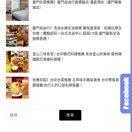
廈門住宿推薦》廈門自由行首選飯店 漢庭酒店（廈門萬象
城店）
廈門自由行》洗浴水療足浴按摩 萬悅滙湯泉：吃喝玩樂全
包辦！體驗超狂一站式洗浴中心 超高CP值 廈門最新足浴
按摩首選！
釜山三味食堂│台中韓式料理推薦 來自釜山的美味 還有韓
國歐巴桌邊料理喔！
有春茶館》台中台菜推薦 古早味手路菜美食 台中聚餐首
選餐廳 內行人的口袋名單餐廳！
搜
尋
關
鍵