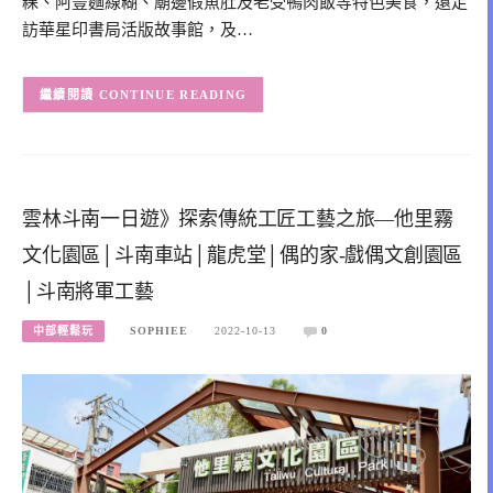
粿、阿豐麵線糊、廟邊假魚肚及老受鴨肉飯等特色美食，還走
訪華星印書局活版故事館，及…
CONTINUE READING
雲林斗南一日遊》探索傳統工匠工藝之旅—他里霧
文化園區│斗南車站│龍虎堂│偶的家-戲偶文創園區
│斗南將軍工藝
中部輕鬆玩
SOPHIEE
2022-10-13
0