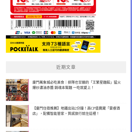
近期文章
廈門萬象城必吃美食｜排隊也甘願的「王繁星麵館」猛火
爆炒濃油赤醬 銷魂本幫麵 一吃就愛上！
【廈門住宿推薦】地鐵出站2分鐘！高CP值寶藏「雲睿酒
店」，配備智能管家，質感旅行就住這裡！