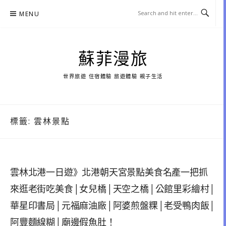
Skip
MENU
to
content
蘇菲漫旅
世界旅遊 住宿體驗 旅遊體驗 親子生活
標籤:
雲林景點
雲林北港一日遊》北港朝天宮景點美食名產一把抓
來逛老街吃美食│女兒橋│天空之橋│公館里彩繪村│
華星印書局│元福麻油廠│阿婆煎盤粿│老受鴨肉飯│
阿豐麵線糊│廟邊假魚肚！