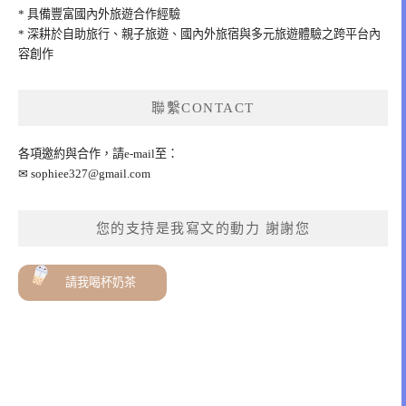
* 具備豐富國內外旅遊合作經驗
* 深耕於自助旅行、親子旅遊、國內外旅宿與多元旅遊體驗之跨平台內
容創作
聯繫CONTACT
各項邀約與合作，請e-mail至：
✉
sophiee327@gmail.com
您的支持是我寫文的動力 謝謝您
請我喝杯奶茶