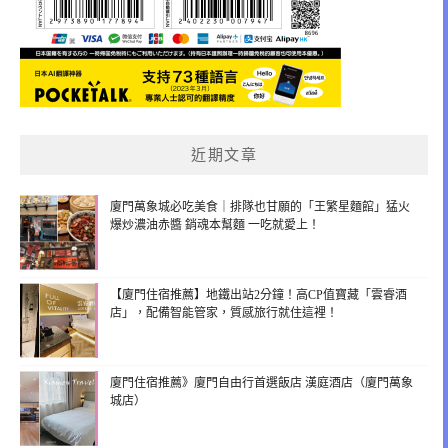
近期文章
廈門萬象城必吃美食｜排隊也甘願的「王繁星麵館」猛火
爆炒濃油赤醬 銷魂本幫麵 一吃就愛上！
【廈門住宿推薦】地鐵出站2分鐘！高CP值寶藏「雲睿酒
店」，配備智能管家，質感旅行就住這裡！
廈門住宿推薦》廈門自由行首選飯店 漢庭酒店（廈門萬象
城店）