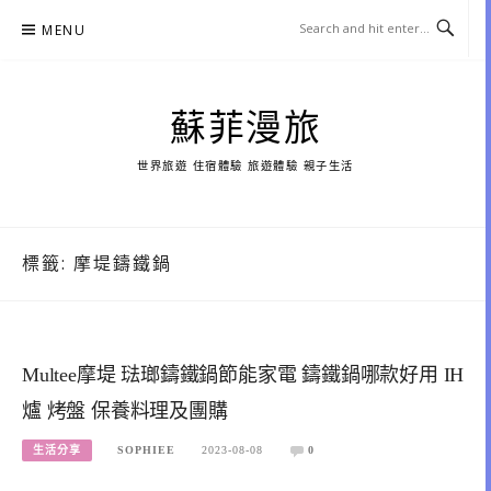
Skip
MENU
to
content
蘇菲漫旅
世界旅遊 住宿體驗 旅遊體驗 親子生活
標籤:
摩堤鑄鐵鍋
Multee摩堤 琺瑯鑄鐵鍋節能家電 鑄鐵鍋哪款好用 IH
爐 烤盤 保養料理及團購
生活分享
SOPHIEE
2023-08-08
0