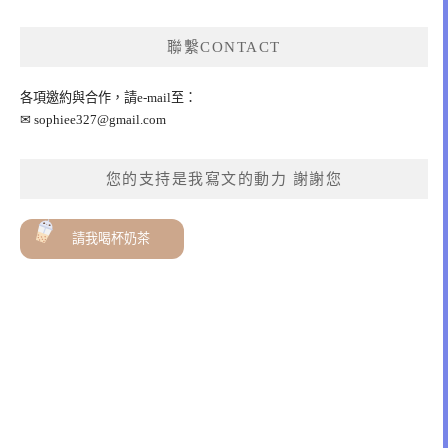
聯繫CONTACT
各項邀約與合作，請e-mail至：
✉
sophiee327@gmail.com
您的支持是我寫文的動力 謝謝您
請我喝杯奶茶