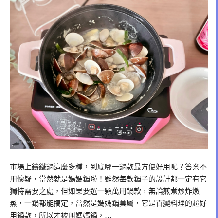
市場上鑄鐵鍋這麼多種，到底哪一鍋款最方便好用呢？答案不
用懷疑，當然就是媽媽鍋啦！雖然每款鍋子的設計都一定有它
獨特需要之處，但如果要選一顆萬用鍋款，無論煎煮炒炸燉
蒸，一鍋都能搞定，當然是媽媽鍋莫屬，它是百變料理的超好
用鍋款，所以才被叫媽媽鍋，…