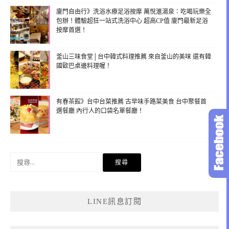
廈門自由行》洗浴水療足浴按摩 萬悅滙湯泉：吃喝玩樂全
包辦！體驗超狂一站式洗浴中心 超高CP值 廈門最新足浴
按摩首選！
釜山三味食堂│台中韓式料理推薦 來自釜山的美味 還有韓
國歐巴桌邊料理喔！
有春茶館》台中台菜推薦 古早味手路菜美食 台中聚餐首
選餐廳 內行人的口袋名單餐廳！
搜
尋
關
鍵
LINE訊息訂閱
字: