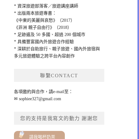
* 資深旅遊部落客／旅遊講座講師
* 出版兩本旅遊專書：
《中東的美麗與哀愁》（2017）
《非洲 親子自由行》（2018）
* 足跡遍及 50 多國、超過 200 個城市
* 具備豐富國內外旅遊合作經驗
* 深耕於自助旅行、親子旅遊、國內外旅宿與
多元旅遊體驗之跨平台內容創作
聯繫CONTACT
各項邀約與合作，請e-mail至：
✉
sophiee327@gmail.com
您的支持是我寫文的動力 謝謝您
請我喝杯奶茶