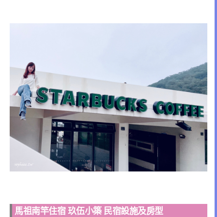
馬祖南竿住宿 玖伍小築 民宿設施及房型