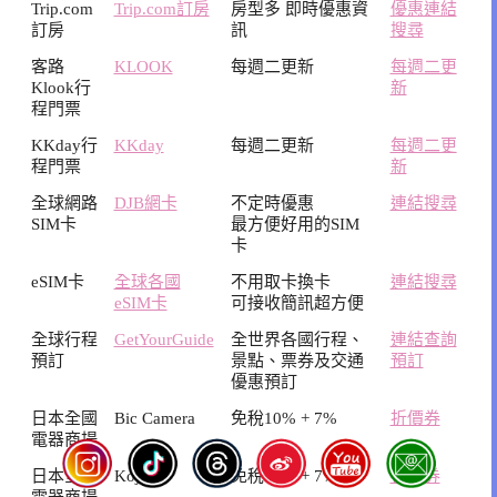
Trip.com
Trip.com訂房
房型多 即時優惠資
優惠連結
訂房
訊
搜尋
客路
KLOOK
每週二更新
每週二更
Klook行
新
程門票
KKday行
KKday
每週二更新
每週二更
程門票
新
全球網路
DJB網卡
不定時優惠
連結搜尋
SIM卡
最方便好用的SIM
卡
eSIM卡
全球各國
不用取卡換卡
連結搜尋
eSIM卡
可接收簡訊超方便
全球行程
GetYourGuide
全世界各國行程、
連結查詢
預訂
景點、票券及交通
預訂
優惠預訂
日本全國
Bic Camera
免稅10% + 7%
折價券
電器商場
日本全國
Kojima
免稅10% + 7%
折價券