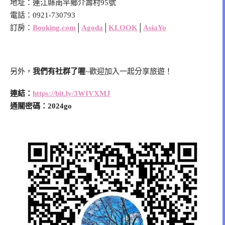
地址：連江縣南竿鄉介壽村95號
電話：0921-730793
訂房：
Booking.com
│
Agoda
│
KLOOK
│
AsiaYo
另外，
我們有社群了喔
~歡迎加入一起分享旅遊！
連結：
https://bit.ly/3WIVXMJ
通關密碼：2024go