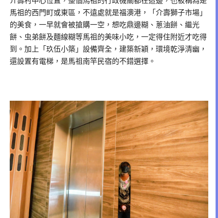
介壽村中心位置，整個馬祖的行政機關都在這邊，也被稱為是
馬祖的西門町或東區，不遠處就是福澳港，「介壽獅子市場」
的美食，一早就會被搶購一空，想吃鼎邊糊、蔥油餅、繼光
餅、虫弟餅及麵線糊等馬祖的美味小吃，一定得住附近才吃得
到。加上「玖伍小築」設備齊全，建築新穎，環境乾淨清幽，
還設置有電梯，是馬祖南竿民宿的不錯選擇。