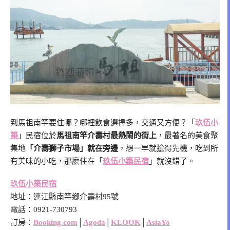
到馬祖南竿要住哪？哪裡飲食選擇多，交通又方便？「
玖伍小
築
」民宿位於
馬祖南竿介壽村最熱鬧的街上
，最著名的美食聚
集地
「介壽獅子市場」就在旁邊
，想一早就搶得先機，吃到所
有美味的小吃，那麼住在「
玖伍小築民宿
」就沒錯了。
玖伍小築民宿
地址：連江縣南竿鄉介壽村95號
電話：0921-730793
訂房：
Booking.com
│
Agoda
│
KLOOK
│
AsiaYo