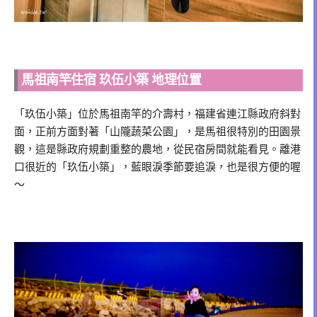
馬祖南竿住宿 玖伍小築 地理位置
「玖伍小築」位於馬祖南竿的介壽村，福建省連江縣政府斜對
面，正前方面對著「山隴蔬菜公園」，是馬祖很特別的田園景
觀，這是縣政府規劃重整的農地，從民宿房間就能看見。離港
口很近的「玖伍小築」，藍眼淚季節要追淚，也是很方便的喔
～