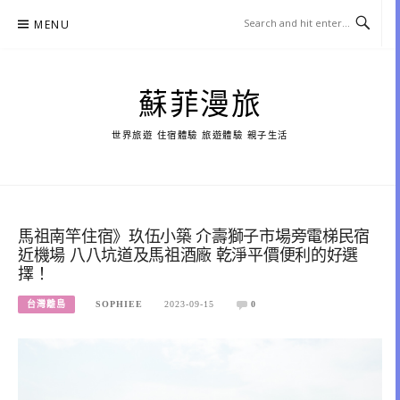
Skip
MENU
to
content
蘇菲漫旅
世界旅遊 住宿體驗 旅遊體驗 親子生活
馬祖南竿住宿》玖伍小築 介壽獅子市場旁電梯民宿
近機場 八八坑道及馬祖酒廠 乾淨平價便利的好選
擇！
台灣離島
SOPHIEE
2023-09-15
0