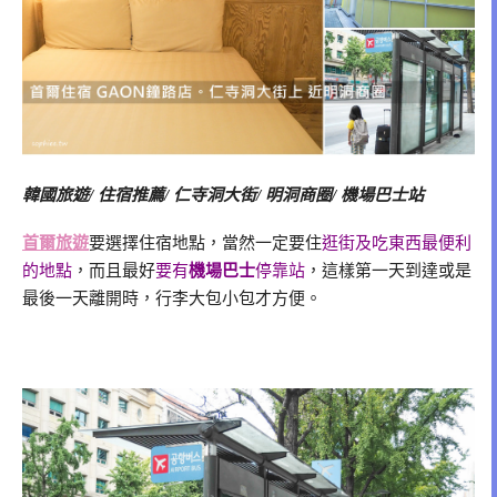
韓國旅遊/ 住宿推薦/ 仁寺洞大街/ 明洞商圈/ 機場巴士站
首爾旅遊
要選擇住宿地點，當然一定要住
逛街及吃東西最便利
的地點
，而且最好
要有
機場巴士
停靠站
，這樣第一天到達或是
最後一天離開時，行李大包小包才方便。