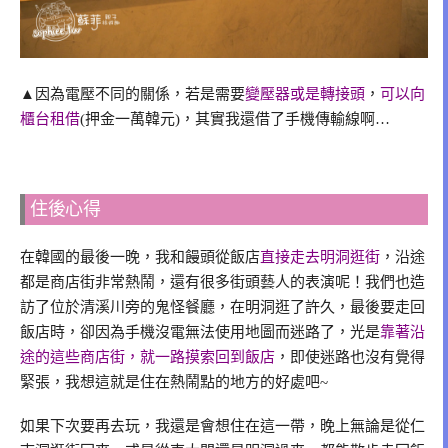
▲因為電壓不同的關係，若是需要
變壓器或是轉接頭
，
可以向
櫃台租借
(押金一萬韓元)，其實我還借了手機傳輸線啊…
住後心得
在韓國的最後一晚，我和饅頭從飯店
直接走去明洞逛街
，沿途
都是商店街非常熱鬧，還有很多街頭藝人的表演呢！我們也造
訪了位於清溪川旁的鬼怪餐廳，在明洞逛了許久，最後要走回
飯店時，卻因為手機沒電無法使用地圖而迷路了，光是
靠著沿
途的這些商店街，就一路摸索回到飯店
，即使迷路也沒有覺得
緊張，我想這就是住在熱鬧點的地方的好處吧~
如果下次要再去玩，我還是會想住在這一帶，晚上無論是從仁