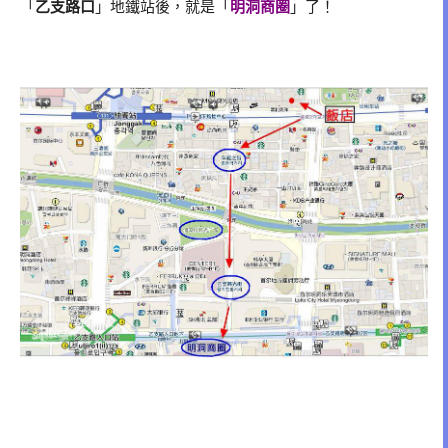
「
乙支路口
」地鐵站後，就是「
明洞商圈
」了！