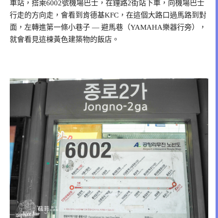
車站，搭乘6002號機場巴士，在鐘路2街站下車，向機場巴士
行走的方向走，會看到肯德基KFC，在這個大路口過馬路到對
面，左轉進第一條小巷子 — 避馬巷（YAMAHA樂器行旁），
就會看見這棟黃色建築物的飯店。