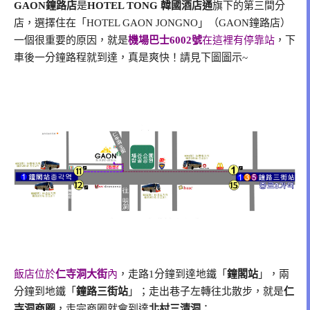
GAON鐘路店
是
HOTEL TONG 韓國酒店通
旗下的第三間分
店，選擇住在「HOTEL GAON JONGNO」（GAON鐘路店）
一個很重要的原因，就是
機場巴士6002號
在這裡有停靠站
，下
車後一分鐘路程就到達，真是爽快！請見下圖圖示~
飯店位於
仁寺洞大街
內
，走路1分鐘到達地鐵「
鐘閣站
」，兩
分鐘到地鐵「
鐘路三街站
」；走出巷子左轉往北散步，就是
仁
寺洞商圈
，走完商圈就會到達
北村三清洞
；