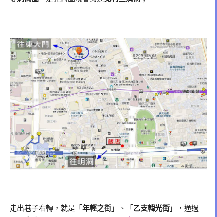
走出巷子右轉，就是「
年輕之街
」、「
乙支韓光街
」，通過