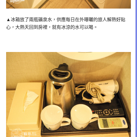
▲冰箱放了兩瓶礦泉水，供應每日在外曝曬的旅人解熱好貼
心，大熱天回到房裡，就有冰涼的水可以喝。