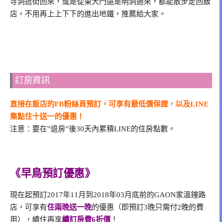
寺洞逛街回來，或是從東大門還是明洞過來，都能散步走回飯
店，不用再上上下下的進出地鐵，推薦給大家。
訂房資訊
直接在飯店的FB粉絲頁預訂，可享有最低價保證，以及LINE
集點住十送一的優惠！
注意：要在”退房”後30天內累積LINE的住房點數。
《早鳥預訂優惠》
現在起預訂2017年11月到2018年03月底前的GAON家溫鐘路
店，可享有
住兩晚送一晚
的優惠（即預訂3晚只需付2晚的費
用），續住再享
續訂房費6折價
！