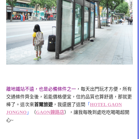
離地鐵站不遠，也是必備條件之一
，每天出門玩才方便，所有
交通條件齊全後，若能價格便宜，住的品質也算舒適，那就更
棒了。這次來
首爾旅遊
，我還選了這間
「
HOTEL GAON
JONGNO
」
（
GAON鐘路店
），讓我每晚到處吃吃喝喝超開
心~