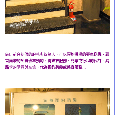
飯店前台提供的服務多得驚人，可以
預約機場的專車送機
、
到
首爾塔的免費班車預約
、
洗烘衣服務
、
門票或行程的代訂
、
網
路卡
的購買與充值、
代為預約美髮或美容服務
…