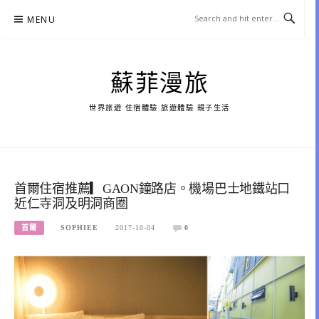
Skip
MENU
to
content
蘇菲漫旅
世界旅遊 住宿體驗 旅遊體驗 親子生活
首爾住宿推薦▎GAON鐘路店。機場巴士地鐵站口
近仁寺洞及明洞商圈
首爾
SOPHIEE
2017-10-04
0