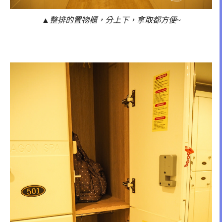
▲整排的置物櫃，分上下，拿取都方便~