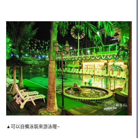
▲可以自備泳裝來游泳喔~