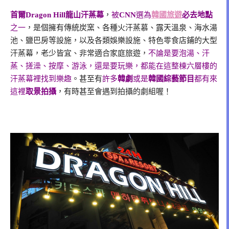
首爾Dragon Hill龍山汗蒸幕
，
被
CNN
選為
韓國旅遊
必去地點
之一
，是個擁有傳統炭窯、各種火汗蒸慕、露天溫泉、海水湯
池、鹽巴房等設施，以及各類娛樂設施、特色零食店鋪的大型
汗蒸幕，老少皆宜、非常適合家庭旅遊，
不論是要泡湯、汗
蒸、搓澡、按摩、游泳，還是要玩樂，都能在這整棟六層樓的
汗蒸幕裡找到樂趣
。甚至有
許多
韓劇
或是
韓國綜藝節目
都有來
這裡
取景拍攝
，有時甚至會遇到拍攝的劇組喔！