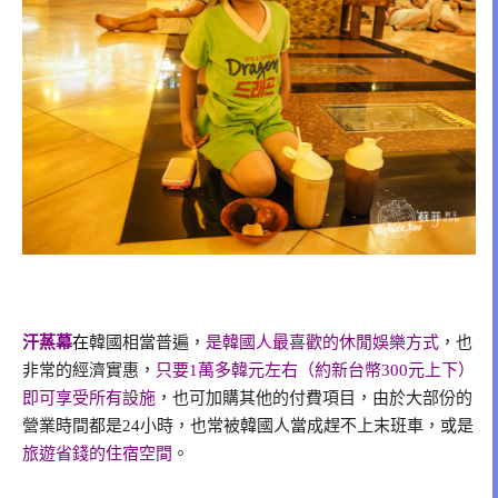
汗蒸幕
在
韓國相當普遍，
是韓國人最喜歡的休閒娛樂方式
，也
非常的經濟實惠，
只要1萬多韓元左右（約新台幣300元上下）
即可享受所有設施
，也可加購其他的付費項目，由於大部份的
營業時間都是24小時，也常被韓國人當成趕不上末班車，或是
旅遊省錢的住宿空間
。