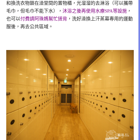
和換洗衣物鎖在澡堂間的置物櫃，光溜溜的去淋浴（可以攜帶
毛巾，但毛巾不能下水），
沐浴之後再使用水療SPA等設施
，
也可以
付費請阿珠媽幫忙搓背
，洗好澡換上汗蒸幕專用的運動
服後，再去公共區域。