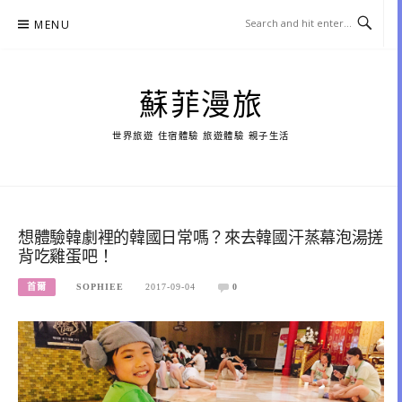
Skip
MENU
to
content
蘇菲漫旅
世界旅遊 住宿體驗 旅遊體驗 親子生活
想體驗韓劇裡的韓國日常嗎？來去韓國汗蒸幕泡湯搓
背吃雞蛋吧！
首爾
SOPHIEE
2017-09-04
0