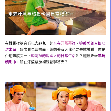
在
韓劇
裡總會看見大夥兒一起
坐在
汗蒸幕
裡
，
邊敲著雞蛋邊喝
甜米露
，每次看見這畫面，總想著有天我也要去試試看！你是
否也想感受一下
韓劇裡的韓國人的日常生活
呢？體驗綁著
羊角
頭毛巾
，躺在汗蒸幕房裡輕鬆聊著天？