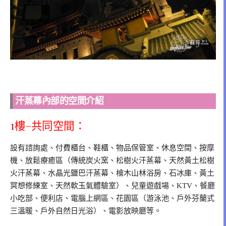
汗蒸幕內部的空間介紹
1樓–共同空間：
設有諮詢處、付費櫃台、鞋櫃、物品保管室、休息空間、按摩
機、放鬆療癒區（傳統炭火窯、松樹火汗蒸幕、天然黃土松樹
火汗蒸幕、水晶光鹽巴汗蒸幕、檜木山林浴房、石冰庫、黃土
冥想修練室、天然軟玉氣體驗室）、兒童遊戲場、KTV、餐廳
小吃部、便利店、電腦上網區、花園區（游泳池、戶外芬蘭式
三溫暖、戶外自然日光浴）、電影放映廳等。