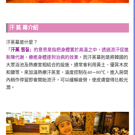
汗
蒸
幕介紹
汗蒸幕是什麼？
「
汗蒸 찜질
」的意思是指把身體置於高溫之中
，
透過流汗促進
新陳代謝，療癒身體達到治病的效果
，而汗蒸幕則是將韓國的
大眾浴池及熱療室相結合的設施，通常會利用黃土、優質木炭
和鹽等，來加溫熱療汗蒸室，溫度控制在40∼80℃，進入房間
內稍作停留即會開始流汗，可以緩解疲勞，使皮膚變得比較光
潤。