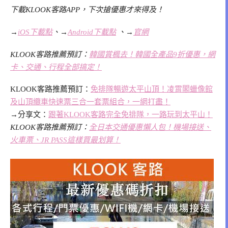
下載KLOOK客路APP，下次搶優惠才來得及！
→
iOS下載點
、
→
Android下載點
、→
官網
KLOOK客路推薦預訂：
韓國賞楓去！韓國全產品9折優惠，網
卡、交通、行程全部搞定！
KLOOK客路推薦預訂：
免排隊暢遊太平山頂！凌霄閣蠟像館
及山頂纜車快速票三合一套票組合，一網打盡！
→
分享文：
跟著KLOOK客路完全免排隊，一路玩到太平山！
KLOOK客路推薦預訂：
全日本交通優惠懶人包！機場接送、
火車票、JR PASS這樣買最划算！