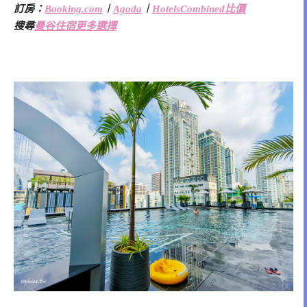
訂房：
Booking.com
︱
Agoda
︱
HotelsCombined比價
搜尋
曼谷住宿更多選擇