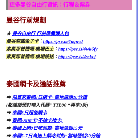
更多曼谷自由行資訊：行程＆票券
曼谷行前規劃
★
曼谷自由行 行前準備懶人包
曼谷空鐵兔子卡
：
https://pse.is/4uqnvd
素萬那普機場 機場巴士
：
https://pse.is/4wk6fy
素萬那普機場 機場接送
：
https://pse.is/4sskcf
泰國網卡及通話推薦
➡
飛買家泰國8日網卡+當地通話20分鐘
(點連結預訂輸入代碼” TTB90 “再享9折)
➡
泰國8日超值網卡
➡
泰國eSIM卡(不抽卡換卡)
➡
泰國上網8日吃到飽+當地通話15元
➡
泰國5-7日高速上網吃到飽+當地通話50分鐘