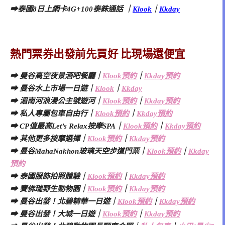
➡泰國8日上網卡4G+100泰銖通話 ｜
Klook
｜
Kkday
熱門票券出發前先買好 比現場還便宜
➡ 曼谷高空夜景酒吧餐廳｜
Klook
預約
｜
Kkday
預約
➡ 曼谷水上市場一日遊｜
Klook
｜
Kkday
➡ 湄南河浪漫公主號遊河｜
Klook
預約
｜
Kkday
預約
➡ 私人專屬包車自由行｜
Klook
預約
｜
Kkday
預約
➡ CP值最高Let’s Relax按摩SPA
｜
Klook預約
｜
Kkday預約
➡ 其他
更多按摩選擇｜
Klook預約
｜
Kkday預約
➡
曼谷MahaNakhon玻璃天空步道門票｜
Klook預約
｜
Kkday
預約
➡ 泰國服飾拍照體驗｜
Klook預約
｜
Kkday
預約
➡ 賽佛瑞野生動物園｜
Klook預約
｜
Kkday預約
➡ 曼谷出發！北碧精華一日遊｜
Klook預約
｜
Kkday預約
➡ 曼谷出發！大城一日遊｜
Klook預約
｜
Kkday預約