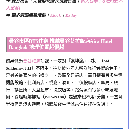
➡ 曼谷出發！北碧動物園長頸鹿合照｜
私人包車
｜
小巴(最少5
人出發)
➡ 更多泰國體驗活動｜
Klook
｜
Kkday
曼谷市區BTS住宿 推薦曼谷艾拉飯店Aira Hotel
Bangkok 地理位置超優越
如果做過
曼谷旅遊
功課，一定對
「素坤逸 11 巷」（Soi
Sukhumvit 11）
不陌生，這條被外國人稱為旅行者街的巷子，
是曼谷最著名的街道之一，整區全是飯店，而且
擁有最多生活
機能設施
，便利商店、餐廳、酒吧、平價按摩店、藥局、銀
行、換匯所、大型超市、洗衣店等，路旁還有很多小吃及地
攤，從輕軌
娜娜站（BTS-Nana）走過來也不用3分鐘
，一直到
半夜仍是燈火通明，想體驗夜生活就來住這裡準沒錯！。