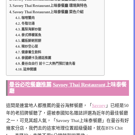
Savoey Thai Restaurant上味泰餐廳 環境與特色
Savoey Thai Restaurant上味泰餐廳 菜色介紹
咖哩蟹肉
冬陰功湯
鳳梨海鮮炒飯
泰式檸檬蒸魚
鐵板鮮蚵煎餅
辣炒空心菜
健康養生飲料
泰國網卡及通話推薦
曼谷自由行 前十二大熱門預訂搶先看
延伸閱讀
曼谷必吃餐廳推薦
Savoey Thai Restaurant
上味泰餐
廳
這間是連當地人都推薦的曼谷海鮮餐廳，「
Savoey
」已經是50
年的老招牌餐聽了，還被泰國知名雜誌評選為近年的最佳餐廳
之一，可見其超人氣，「Savoey Thai上味泰餐廳」在曼谷有好
幾家分店，我們去的這家地理位置超級優越，就在BTS Chit