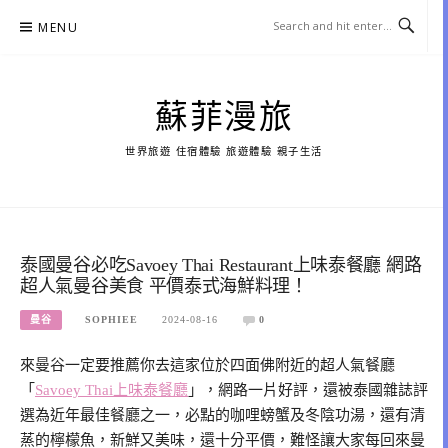
Skip
MENU
to
content
蘇菲漫旅
世界旅遊 住宿體驗 旅遊體驗 親子生活
泰國曼谷必吃Savoey Thai Restaurant上味泰餐廳 網路
超人氣曼谷美食 平價泰式海鮮料理！
曼谷
SOPHIEE
2024-08-16
0
來曼谷一定要推薦你去這家位於四面佛附近的超人氣餐廳
「
Savoey Thai
上味泰餐廳
」，網路一片好評，還被泰國雜誌評
選為近年最佳餐廳之一，必點的咖哩螃蟹及冬陰功湯，還有清
蒸的檸檬魚，新鮮又美味，還十分平價，難怪讓大家每回來曼