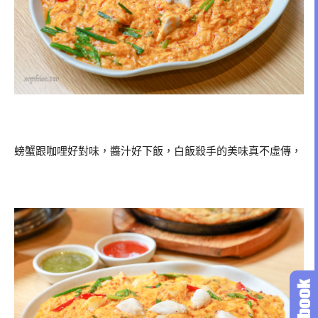
螃蟹跟咖哩好對味，醬汁好下飯，白飯殺手的美味真不虛傳，