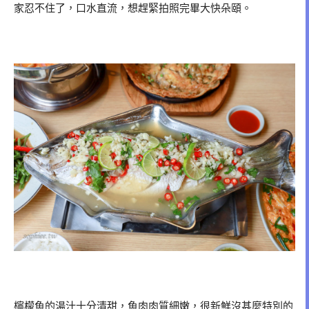
家忍不住了，口水直流，想趕緊拍照完畢大快朵頤。
檸檬魚的湯汁十分清甜，魚肉肉質細嫩，很新鮮沒甚麼特別的