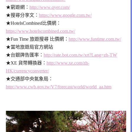
★窮遊網：
http://www.qyer.com/
★搜尋分享文：
https://www.google.com.tw/
★HotelsCombined比價網：
https://www.hotelscombined.com.tw/
★Fun Time 旅遊搜尋 比價網：
http://www.funtime.com.tw/
★當地旅遊局官方網站
★台銀牌告匯率：
http://rate.bot.com.tw/xrt?Lang=zh-TW
★XE 貨幣轉換器：
http://www.xe.com/zh-
HK/currencyconverter/
★交通部中央氣象局：
http://www.cwb.gov.tw/V7/forecast/world/world_aa.htm