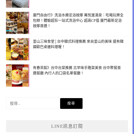
廈門自由行》洗浴水療足浴按摩 萬悅滙湯泉：吃喝玩樂全
包辦！體驗超狂一站式洗浴中心 超高CP值 廈門最新足浴
按摩首選！
釜山三味食堂│台中韓式料理推薦 來自釜山的美味 還有韓
國歐巴桌邊料理喔！
有春茶館》台中台菜推薦 古早味手路菜美食 台中聚餐首
選餐廳 內行人的口袋名單餐廳！
搜
尋
關
鍵
LINE訊息訂閱
字: