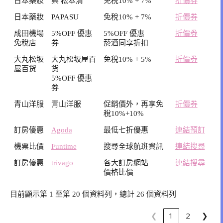
日本藥妝
藥 松本清
免稅10% + 7%
折價券
日本藥妝
PAPASU
免稅10% + 7%
折價券
成田機場
5%OFF 優惠
5%OFF 優惠
折價券
免稅店
券
菸酒同享折扣
大丸松坂
大丸松坂屋百
免稅10% + 5%
折價券
屋百货
货
5%OFF 優惠
券
青山洋服
青山洋服
促銷價外，再享免
折價券
稅10%+10%
訂房優惠
Agoda
最低七折優惠
連結預訂
機票比價
Funtime
搜尋全球航班資訊
連結搜尋
訂房優惠
trivago
各大訂房網站
連結搜尋
價格比價
目前顯示第 1 至第 20 個資料列，總計 26 個資料列
❮
1
2
❯