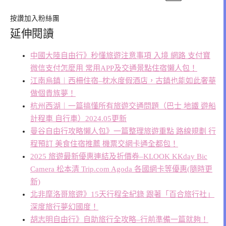
按讚加入粉絲團
延伸閱讀
中國大陸自由行》秒懂旅遊注意事項 入境 網路 支付寶
微信支付怎麼用 常用APP及交通景點住宿懶人包！
江南烏鎮︱西柵住宿–枕水度假酒店，古鎮也能如此奢華
做個貴族夢！
杭州西湖︱一篇搞懂所有旅遊交通問題（巴士 地鐵 遊船
計程車 自行車）2024.05更新
曼谷自由行攻略懶人包》一篇整理旅遊重點 路線規劃 行
程預訂 美食住宿推薦 機票交網卡通全都包！
2025 旅遊最新優惠連結及折價券–KLOOK KKday Bic
Camera 松本清 Trip.com Agoda 各國網卡等優惠(隨時更
新)
北非摩洛哥旅遊》15天行程全紀錄 跟著「百合旅行社」
深度旅行夢幻國度！
胡志明自由行》自助旅行全攻略–行前準備一篇就夠！