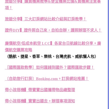
旅遊分享▍購買機票教學&便宜機票比價&買機票注意事
項！
旅遊分享▍三大訂房網站比較介紹與訂房教學！
證件DIY▍證件照自己來，自拍自辦，護照辦理不求人！
廉價航空/低成本航空 LCC▍各家台日航線比較分享。廉
價航空購票攻略
（酷航、捷星、香草、樂桃、台灣虎航、威航懶人包）
［國際匯款教學］如何匯錢到國外？國際匯款步驟！
〔自助旅行訂房〕Booking.com。訂房網站推薦！
帶小孩搭機▍帶寶寶出國攜帶物品總整理
帶小孩搭機▍寶寶出國去。辦理事項須知