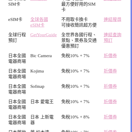
SIM卡
最方便好用的SIM
卡
eSIM卡
全球各國
不用取卡換卡
連結搜尋
eSIM卡
可接收簡訊超方便
全球行程
GetYourGuide
全世界各國行程、
連結查詢
預訂
景點、票券及交通
預訂
優惠預訂
日本全國
Bic Camera
免稅10% + 7%
折價券
電器商場
日本全國
Kojima
免稅10% + 7%
折價券
電器商場
日本全國
Sofmap
免稅10% + 7%
折價券
電器商場
日本全國
日本 愛電王
免稅10% + 7%
折價券
電器商場
日本全國
日本 上新電
免稅10% + 8%
折價券
電器商場
器