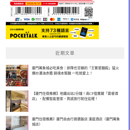
近期文章
廈門萬象城必吃美食｜排隊也甘願的「王繁星麵館」猛火
爆炒濃油赤醬 銷魂本幫麵 一吃就愛上！
【廈門住宿推薦】地鐵出站2分鐘！高CP值寶藏「雲睿酒
店」，配備智能管家，質感旅行就住這裡！
廈門住宿推薦》廈門自由行首選飯店 漢庭酒店（廈門萬象
城店）