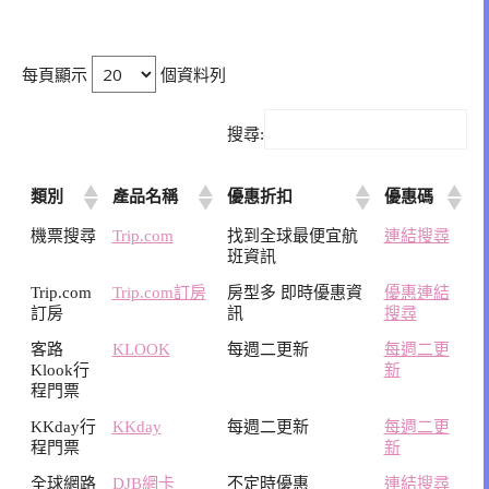
每頁顯示
個資料列
搜尋:
類別
產品名稱
優惠折扣
優惠碼
機票搜尋
Trip.com
找到全球最便宜航
連結搜尋
班資訊
Trip.com
Trip.com訂房
房型多 即時優惠資
優惠連結
訂房
訊
搜尋
客路
KLOOK
每週二更新
每週二更
Klook行
新
程門票
KKday行
KKday
每週二更新
每週二更
程門票
新
全球網路
DJB網卡
不定時優惠
連結搜尋