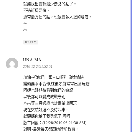
就能找出最輕鬆少走路的點了。
不過訂房要快，
通常最方便的點，也是最多人搶的酒店。
^^
^^
REPLY
表
UNA MA
示:
2010-12-2721:52:51
加油~祝你們一家三口順利,旅途愉快
饅頭要乖乖合作,往後才能常常出國玩喔!!
阿姨也好期待看到你們的遊記
以後都可以變成教戰守則
本來等三月週歲也計畫帶出國玩
現在突然好迫不及待起來~
饅頭媽你給了我勇氣了,呵呵
版主回覆：(12/28/2010 06:21:30 AM)
對啊~最近每天都跟她行前教育，