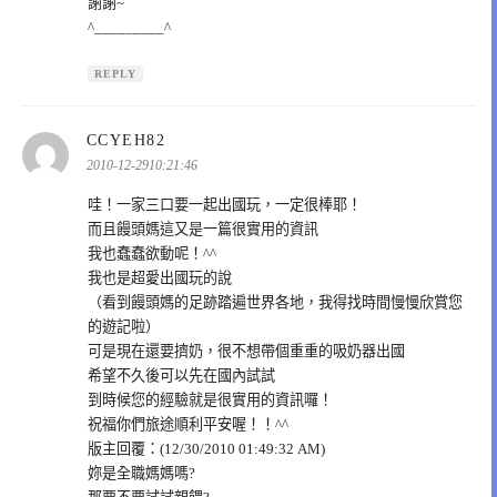
謝謝~
^_________^
REPLY
表
CCYEH82
示:
2010-12-2910:21:46
哇！一家三口要一起出國玩，一定很棒耶！
而且饅頭媽這又是一篇很實用的資訊
我也蠢蠢欲動呢！^^
我也是超愛出國玩的說
（看到饅頭媽的足跡踏遍世界各地，我得找時間慢慢欣賞您
的遊記啦）
可是現在還要擠奶，很不想帶個重重的吸奶器出國
希望不久後可以先在國內試試
到時候您的經驗就是很實用的資訊囉！
祝福你們旅途順利平安喔！！^^
版主回覆：(12/30/2010 01:49:32 AM)
妳是全職媽媽嗎?