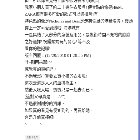
值，所以你會覺得什麼都很好買啦!我就幫
我家小朋友買了約二十幾件衣服哩! 便宜點的像是H&M,
ZARA都有很多可愛的款式可以選擇喔!有
特色點的像是Nicholas and Bear是走英倫風的港產名牌，饅頭
穿上一定可愛到爆啦! 海港城有
一區集結了大部分的童裝及用品，是逛街時間不充裕的麻麻
之好選擇! 祝饅頭媽玩的開心! 等不及
看你的遊記囉!
版主回覆：(12/29/2010 01:20:55 PM)
哇~剛回來耶!^^
感覺真的很好逛，
不過我沒打算要去買小孩的衣服啦!
這次去還是大人的血拼為主，
然後大吃大喝…寶寶只是一起去而已。
(這對父母真是……^^”)
不過很謝謝妳的資訊，
如果真的看見有便宜到的，再買給她，
台幣升值真棒呀!
^______^
REPLY