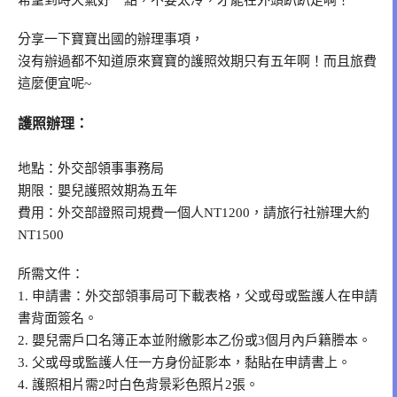
希望到時天氣好一點，不要太冷，才能在外頭趴趴走啊！
分享一下寶寶出國的辦理事項，
沒有辦過都不知道原來寶寶的護照效期只有五年啊！而且旅費
這麼便宜呢~
護照辦理：
地點：外交部領事事務局
期限：嬰兒護照效期為五年
費用：外交部證照司規費一個人NT1200，請旅行社辦理大約
NT1500
所需文件：
1. 申請書：外交部領事局可下載表格，父或母或監護人在申請
書背面簽名。
2. 嬰兒需戶口名簿正本並附繳影本乙份或3個月內戶籍謄本。
3. 父或母或監護人任一方身份証影本，黏貼在申請書上。
4. 護照相片需2吋白色背景彩色照片2張。