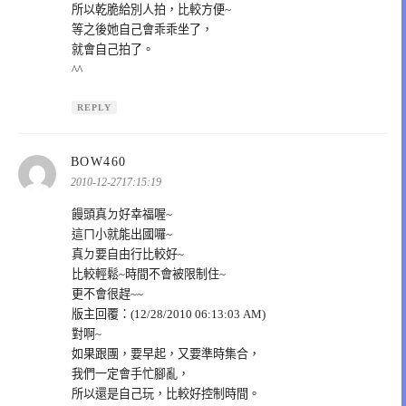
所以乾脆給別人拍，比較方便~
等之後她自己會乖乖坐了，
就會自己拍了。
^^
REPLY
表
BOW460
示:
2010-12-2717:15:19
饅頭真ㄉ好幸福喔~
這ㄇ小就能出國囉~
真ㄉ要自由行比較好~
比較輕鬆~時間不會被限制住~
更不會很趕~~
版主回覆：(12/28/2010 06:13:03 AM)
對啊~
如果跟團，要早起，又要準時集合，
我們一定會手忙腳亂，
所以還是自己玩，比較好控制時間。