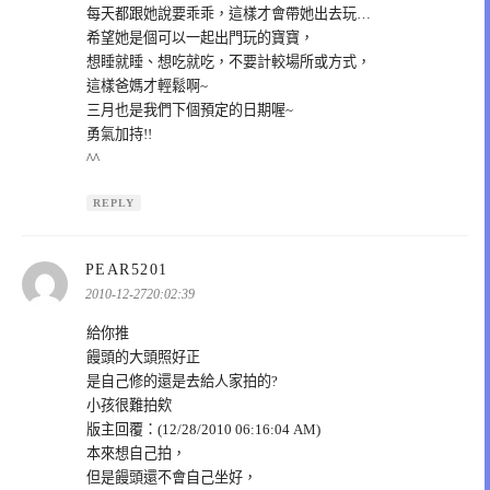
每天都跟她說要乖乖，這樣才會帶她出去玩…
希望她是個可以一起出門玩的寶寶，
想睡就睡、想吃就吃，不要計較場所或方式，
這樣爸媽才輕鬆啊~
三月也是我們下個預定的日期喔~
勇氣加持!!
^^
REPLY
表
PEAR5201
示:
2010-12-2720:02:39
給你推
饅頭的大頭照好正
是自己修的還是去給人家拍的?
小孩很難拍欸
版主回覆：(12/28/2010 06:16:04 AM)
本來想自己拍，
但是饅頭還不會自己坐好，