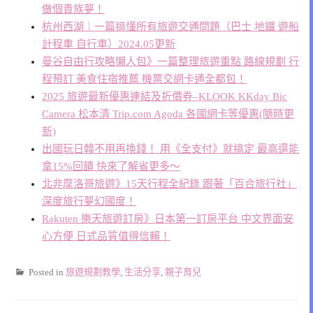
做個貴族夢！
杭州西湖︱一篇搞懂所有旅遊交通問題（巴士 地鐵 遊船
計程車 自行車）2024.05更新
曼谷自由行攻略懶人包》一篇整理旅遊重點 路線規劃 行
程預訂 美食住宿推薦 機票交網卡通全都包！
2025 旅遊最新優惠連結及折價券–KLOOK KKday Bic
Camera 松本清 Trip.com Agoda 各國網卡等優惠(隨時更
新)
出國玩日韓不用再換錢！ 用《全支付》就搞定 最高還能
拿15%回饋 快來了解省更多～
北非摩洛哥旅遊》15天行程全紀錄 跟著「百合旅行社」
深度旅行夢幻國度！
Rakuten 樂天旅遊訂房》日本第一訂房平台 中文界面安
心方便 日式品質值得信賴！
Posted in
旅遊規劃教學
,
生活分享
,
親子育兒