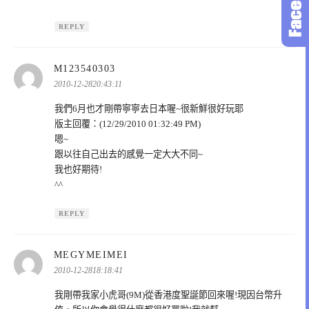
REPLY
表
M123540303
示:
2010-12-2820:43:11
我們6月也才剛帶寧寧去日本喔~很新鮮很好玩耶
版主回覆：(12/29/2010 01:32:49 PM)
嗯~
跟以往自己出去的感覺一定大大不同~
我也好期待!
^^
REPLY
表
MEGYMEIMEI
示:
2010-12-2818:18:41
我剛帶我家小虎哥(9M)從香港度聖誕節回來喔!現因台幣升