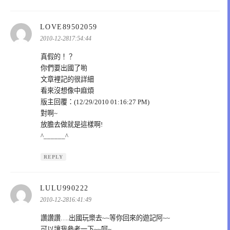
表
LOVE89502059
示:
2010-12-2817:54:44
真假的！？
你們要出國了喲
文章裡記的很詳細
看來沒想像中麻煩
版主回覆：(12/29/2010 01:16:27 PM)
對啊~
放膽去做就是這樣啊!
^______^
REPLY
表
LULU990222
示:
2010-12-2816:41:49
讚讚讚….出國玩樂去~~等你回來的遊記阿~~
可以讓我參考一下~~呵~