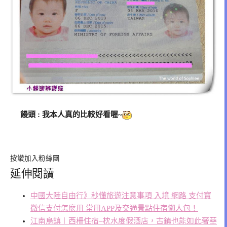
饅頭 : 我本人真的比較好看喔~
按讚加入粉絲團
延伸閱讀
中國大陸自由行》秒懂旅遊注意事項 入境 網路 支付寶
微信支付怎麼用 常用APP及交通景點住宿懶人包！
江南烏鎮︱西柵住宿–枕水度假酒店，古鎮也能如此奢華