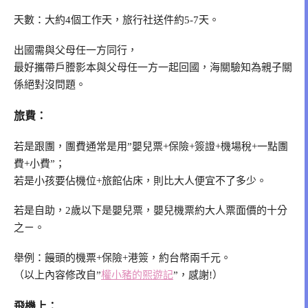
天數：大約4個工作天，旅行社送件約5-7天。
出國需與父母任一方同行，
最好攜帶戶謄影本與父母任一方一起回國，海關驗知為親子關
係絕對沒問題。
旅費：
若是跟團，團費通常是用”嬰兒票+保險+簽證+機場稅+一點團
費+小費”；
若是小孩要佔機位+旅館佔床，則比大人便宜不了多少。
若是自助，2歲以下是嬰兒票，嬰兒機票約大人票面價的十分
之ㄧ。
舉例：饅頭的機票+保險+港簽，約台幣兩千元。
（以上內容修改自”
權小豬的熙遊記
”，感謝!）
飛機上：