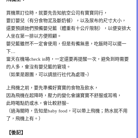
買機票訂位時，就要先告知航空公司有寶寶同行，
要訂嬰兒（有分食物泥及斷奶餐），以及尿布的尺寸大小，
還要預請她們預備嬰兒籃（體重有十公斤限制），以便安排大
人坐在第一排以方便照顧。
嬰兒籃雖然不一定會使用，但是有備無患，吃飯時可以擺一
下…
當天在機場check in時，一定還要再提醒一次，避免到時需要
的人多，會沒有嬰兒籃的窘境。
（如果是跟團，可以請旅行社代為處理~）
上飛機之前，要先準備好寶寶的食物及飲水，
因為飛機在起降時，壓力的變化會讓寶寶不舒服或耳鳴，
此時喝點奶或水，會比較舒服~
（過海關時，告知是baby food，可以帶上飛機；熱水就不用
了，飛機上有。）
【後記】