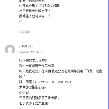
那要不要試試親餵?
這樣就不用辛苦擠奶又消毒的，
出門玩也會比較方便，
隨時餓了就可以喝一下…
^^
REPLY
表
JU00815
示:
2010-12-2905:31:13
哇~~饅頭要出國啦!!
我也一直想帶千代美出國
昨天跟我老公才在溝通 我老公也答應明年要帶千代美一起出
國了!
版主回覆：(12/29/2010 01:38:09 PM)
大家都要衝衝衝囉~
OH~YA!
帶寶寶出門雖然多了些麻煩，
但是也多了點樂趣呢!
^^