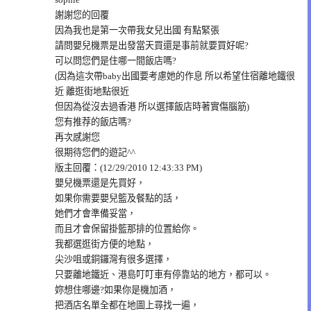
謝謝您的回覆
因為我也是第一次帶我女兒出國 有點緊張
請問嬰兒機票是出發當天買還是事前就要買好呢?
可以問您們是住哪一間飯店嗎?
(因為這次帶baby出國要考慮她的作息 所以希望住宿離地鐵很
近 離逛街地點很近
但因為從沒去過香港 所以選擇飯店時著實傷腦筋)
您有推荐的飯店嗎?
再次感謝您
很期待您們的遊記^^
版主回覆：(12/29/2010 12:43:33 PM)
嬰兒機票還是先買好，
如果你需要嬰兒籃及餐點的話，
她們才會準備妥當，
而且才會保留掛籃那排的位置給你。
我都選逛街方便的地點，
尖沙咀或銅鑼灣有很多選擇，
只要離地鐵近、港島叮叮車有停靠站的地方，都可以。
妳想住哪邊?如果你是機加酒，
把酒店名單全都在地圖上尋找一遍，