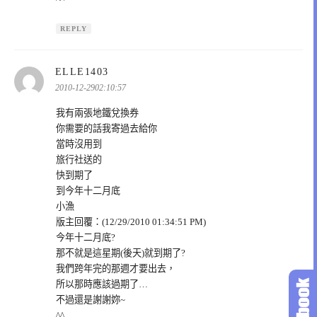
REPLY
表
ELLE1403
示:
2010-12-2902:10:57
我有兩張地鐵兌換券
你需要的話我寄過去給你
當時沒用到
旅行社送的
快到期了
到今年十二月底
小漁
版主回覆：(12/29/2010 01:34:51 PM)
今年十二月底?
那不就是這星期(後天)就到期了?
我們跨年完的那週才要出去，
所以那時應該過期了…
不過還是謝謝妳~
^^