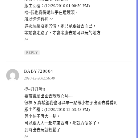
版主回覆：(12/29/2010 01:00:50 PM)
哈~我也覺得她似乎在瞪鏡頭，
所以炯炯有神!^^
這次玩樂沒她的份，她只是跟著去而已，
等她會走路了，才會考慮去她可以玩的地方~
^^
REPLY
表
BABY720804
示:
2010-12-2802:56:40
挖~好好喔!!
要帶饅頭出國去散散心阿~~
很棒ㄋ 真希望我也可以早一點帶小柚子出國去看看呢
版主回覆：(12/29/2010 12:53:48 PM)
等小柚子再大一點，
可以跟大人一起吃東西時，那就方便多了。
到時出去玩就輕鬆了…
^^