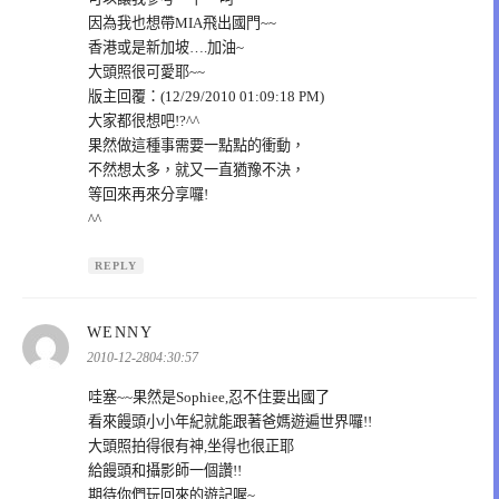
因為我也想帶MIA飛出國門~~
香港或是新加坡….加油~
大頭照很可愛耶~~
版主回覆：(12/29/2010 01:09:18 PM)
大家都很想吧!?^^
果然做這種事需要一點點的衝動，
不然想太多，就又一直猶豫不決，
等回來再來分享囉!
^^
REPLY
表
WENNY
示:
2010-12-2804:30:57
哇塞~~果然是Sophiee,忍不住要出國了
看來饅頭小小年紀就能跟著爸媽遊遍世界囉!!
大頭照拍得很有神,坐得也很正耶
給饅頭和攝影師一個讚!!
期待你們玩回來的遊記喔~