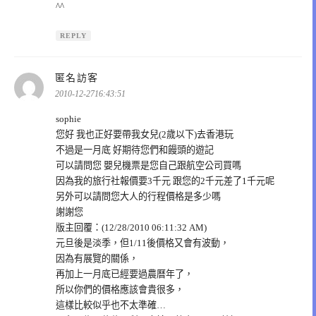
^^
REPLY
表
匿名訪客
示:
2010-12-2716:43:51
sophie
您好 我也正好要帶我女兒(2歲以下)去香港玩
不過是一月底 好期待您們和饅頭的遊記
可以請問您 嬰兒機票是您自己跟航空公司買嗎
因為我的旅行社報價要3千元 跟您的2千元差了1千元呢
另外可以請問您大人的行程價格是多少嗎
謝謝您
版主回覆：(12/28/2010 06:11:32 AM)
元旦後是淡季，但1/11後價格又會有波動，
因為有展覽的關係，
再加上一月底已經要過農曆年了，
所以你們的價格應該會貴很多，
這樣比較似乎也不太準確…