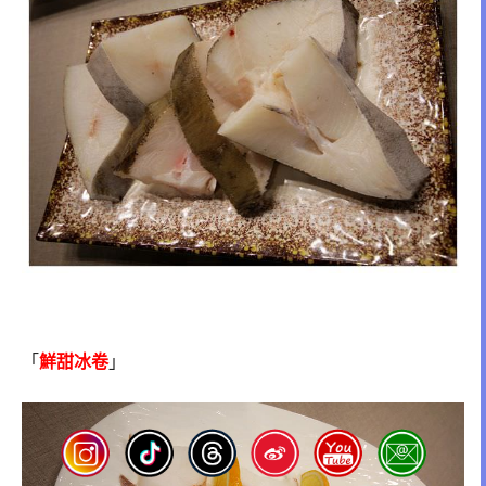
「
鮮甜冰卷
」