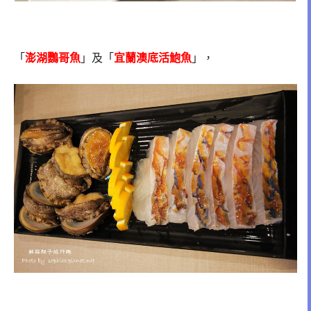
「
澎湖鸚哥魚
」及「
宜蘭澳底活鮑魚
」，