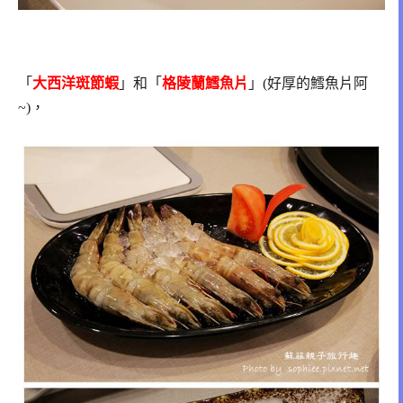
「
大西洋斑節蝦
」和「
格陵蘭鱈魚片
」(好厚的鱈魚片阿
~)，