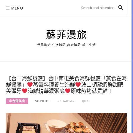
Skip
MENU
to
content
蘇菲漫旅
世界旅遊 住宿體驗 旅遊體驗 親子生活
【台中海鮮餐廳】台中南屯美食海鮮餐廳「蒸食在海
鮮餐廳」
蒸氣料理養生海鮮
波士頓龍蝦鮮甜肥
美彈牙
海鮮精華濃粥底
原味蒸烤就是鮮！
中台灣美食
SOPHIEE
2016-03-02
3