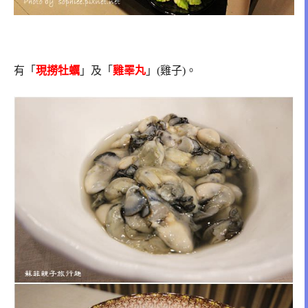
有
「
現撈牡蠣
」及「
雞睪丸
」(雞子)。