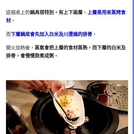
這個桌上的
鍋具很特別，有上下兩層
，
上層是用來蒸烤食
材
，
而
下層鍋底會先加入白米及川燙過的排骨
，
開火加熱後，
蒸氣會把上層的食材蒸熟，而下層的白米及
排骨，會慢慢熬煮成粥
。