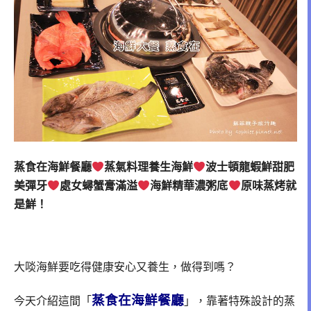
蒸食在海鮮餐廳
蒸氣料理養生海鮮
波士頓龍蝦鮮甜肥
美彈牙
處女蟳蟹膏滿溢
海鮮精華濃粥底
原味蒸烤就
是鮮！
大啖海鮮要吃得健康安心又養生，做得到嗎？
蒸食在海鮮餐廳
今天介紹這間「
」，靠著特殊設計的蒸