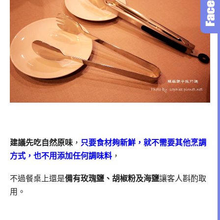
建議先吃自然原味
，
只要食材夠新鮮，就不需要其他烹調
方式，也不用添加任何調味料
，
不過餐桌上還是
備有玫瑰鹽、胡椒粉及海鹽
讓客人斟酌取
用。