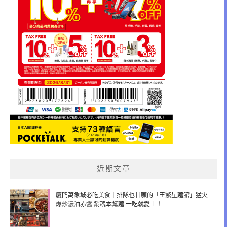
近期文章
廈門萬象城必吃美食｜排隊也甘願的「王繁星麵館」猛火
爆炒濃油赤醬 銷魂本幫麵 一吃就愛上！