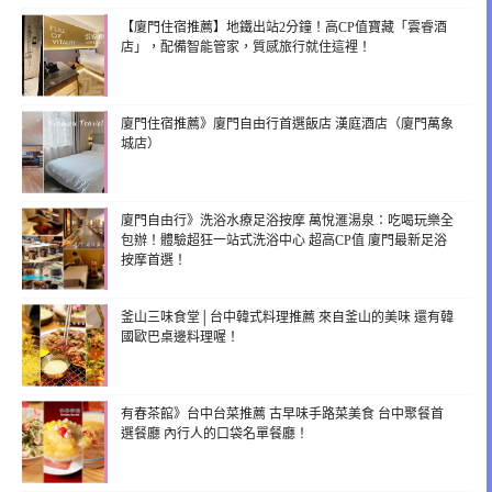
【廈門住宿推薦】地鐵出站2分鐘！高CP值寶藏「雲睿酒
店」，配備智能管家，質感旅行就住這裡！
廈門住宿推薦》廈門自由行首選飯店 漢庭酒店（廈門萬象
城店）
廈門自由行》洗浴水療足浴按摩 萬悅滙湯泉：吃喝玩樂全
包辦！體驗超狂一站式洗浴中心 超高CP值 廈門最新足浴
按摩首選！
釜山三味食堂│台中韓式料理推薦 來自釜山的美味 還有韓
國歐巴桌邊料理喔！
有春茶館》台中台菜推薦 古早味手路菜美食 台中聚餐首
選餐廳 內行人的口袋名單餐廳！