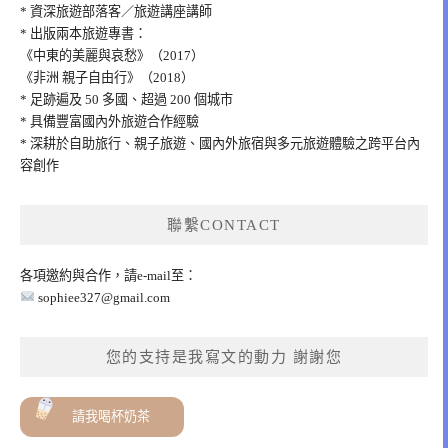
* 資深旅遊部落客／旅遊講座講師
* 出版兩本旅遊專書：
《中東的美麗與哀愁》（2017）
《非洲 親子自由行》（2018）
* 足跡遍及 50 多國、超過 200 個城市
* 具備豐富國內外旅遊合作經驗
* 深耕於自助旅行、親子旅遊、國內外旅宿與多元旅遊體驗之跨平台內
容創作
聯繫CONTACT
各項邀約與合作，請e-mail至：
sophiee327@gmail.com
您的支持是我寫文的動力 謝謝您
請我喝杯奶茶