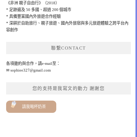
《非洲 親子自由行》（2018）
* 足跡遍及 50 多國、超過 200 個城市
* 具備豐富國內外旅遊合作經驗
* 深耕於自助旅行、親子旅遊、國內外旅宿與多元旅遊體驗之跨平台內
容創作
聯繫CONTACT
各項邀約與合作，請e-mail至：
✉
sophiee327@gmail.com
您的支持是我寫文的動力 謝謝您
請我喝杯奶茶