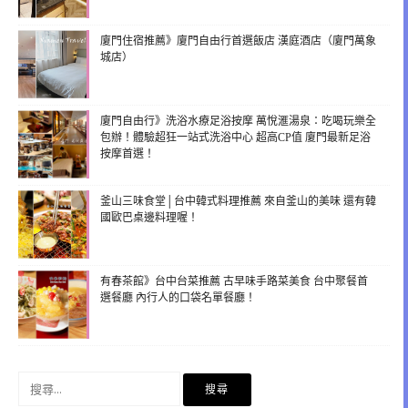
廈門住宿推薦》廈門自由行首選飯店 漢庭酒店（廈門萬象
城店）
廈門自由行》洗浴水療足浴按摩 萬悅滙湯泉：吃喝玩樂全
包辦！體驗超狂一站式洗浴中心 超高CP值 廈門最新足浴
按摩首選！
釜山三味食堂│台中韓式料理推薦 來自釜山的美味 還有韓
國歐巴桌邊料理喔！
有春茶館》台中台菜推薦 古早味手路菜美食 台中聚餐首
選餐廳 內行人的口袋名單餐廳！
搜
尋