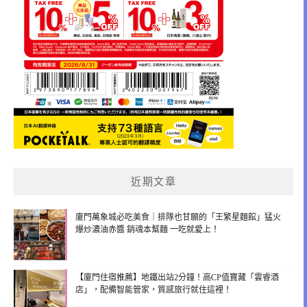
近期文章
廈門萬象城必吃美食｜排隊也甘願的「王繁星麵館」猛火
爆炒濃油赤醬 銷魂本幫麵 一吃就愛上！
【廈門住宿推薦】地鐵出站2分鐘！高CP值寶藏「雲睿酒
店」，配備智能管家，質感旅行就住這裡！