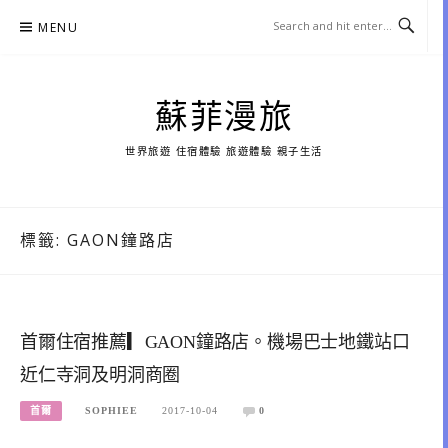
Skip
MENU
to
content
蘇菲漫旅
世界旅遊 住宿體驗 旅遊體驗 親子生活
標籤:
GAON鐘路店
首爾住宿推薦▎GAON鐘路店。機場巴士地鐵站口
近仁寺洞及明洞商圈
首爾
SOPHIEE
2017-10-04
0