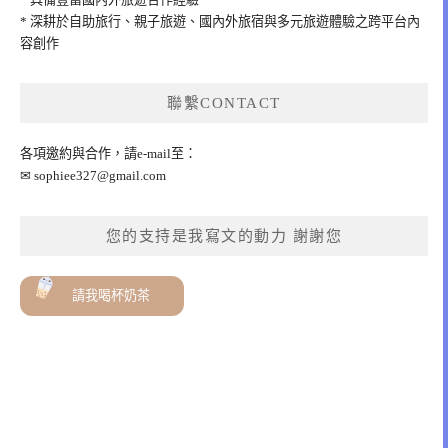
* 深耕於自助旅行、親子旅遊、國內外旅宿與多元旅遊體驗之跨平台內
容創作
聯繫CONTACT
各項邀約與合作，請e-mail至：
✉
sophiee327@gmail.com
您的支持是我寫文的動力 謝謝您
請我喝杯奶茶