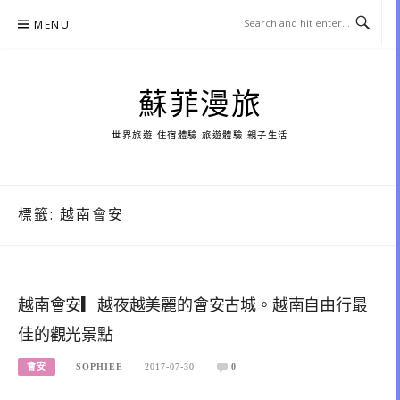
Skip
MENU
to
content
蘇菲漫旅
世界旅遊 住宿體驗 旅遊體驗 親子生活
標籤:
越南會安
越南會安▎越夜越美麗的會安古城。越南自由行最
佳的觀光景點
會安
SOPHIEE
2017-07-30
0