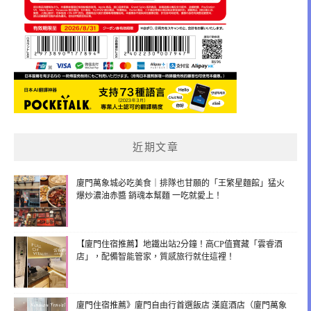
近期文章
廈門萬象城必吃美食｜排隊也甘願的「王繁星麵館」猛火
爆炒濃油赤醬 銷魂本幫麵 一吃就愛上！
【廈門住宿推薦】地鐵出站2分鐘！高CP值寶藏「雲睿酒
店」，配備智能管家，質感旅行就住這裡！
廈門住宿推薦》廈門自由行首選飯店 漢庭酒店（廈門萬象