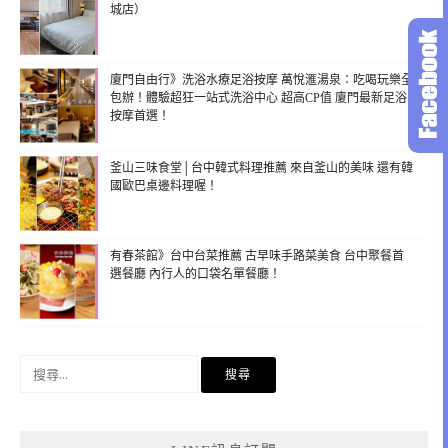
城店）
廈門自由行》洗浴水療足浴按摩 萬悅滙湯泉：吃喝玩樂全
包辦！體驗超狂一站式洗浴中心 超高CP值 廈門最新足浴
按摩首選！
釜山三味食堂│台中韓式料理推薦 來自釜山的美味 還有韓
國歐巴桌邊料理喔！
有春茶館》台中台菜推薦 古早味手路菜美食 台中聚餐首
選餐廳 內行人的口袋名單餐廳！
搜
尋
關
鍵